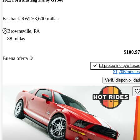
2022 Ford Mustang Shelby GT500
Fastback RWD
3,600 millas
Brownsville, PA
88 millas
$100,9
Buena oferta
El precio incluye tasa
$1,706/mes es
Verif. disponibilidad
Gu