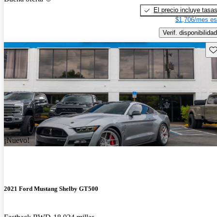
El precio incluye tasa
$1,706/mes es
Verif. disponibilidad
Gu
¡Nuevo!
2021 Ford Mustang Shelby GT500