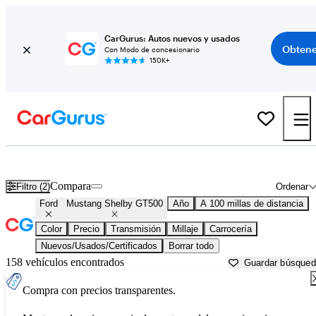
CarGurus: Autos nuevos y usados
Obtene
Con Modo de concesionario
150K+
Ford Mustang Shelby GT500 usados en venta cerca de
Altoona, PA
Compara
Filtro (2)
Ordenar
Ford
Mustang Shelby GT500
Año
A 100 millas de distancia
Color
Precio
Transmisión
Millaje
Carrocería
Nuevos/Usados/Certificados
Borrar todo
158 vehículos encontrados
Guardar búsque
Compra con precios transparentes.