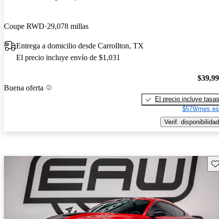
Coupe RWD
29,078 millas
Entrega a domicilio desde Carrollton, TX
El precio incluye envío de $1,031
$39,9
Buena oferta
El precio incluye tasa
$579/mes es
Verif. disponibilidad
Gu