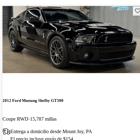
Gu
2012 Ford Mustang Shelby GT500
Coupe RWD
15,787 millas
Entrega a domicilio desde Mount Joy, PA
El precio incluye envío de $154