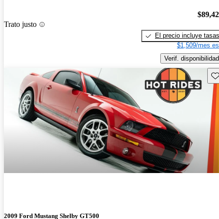
$89,4
Trato justo
El precio incluye tasa
$1,509/mes es
Verif. disponibilidad
Gu
2009 Ford Mustang Shelby GT500