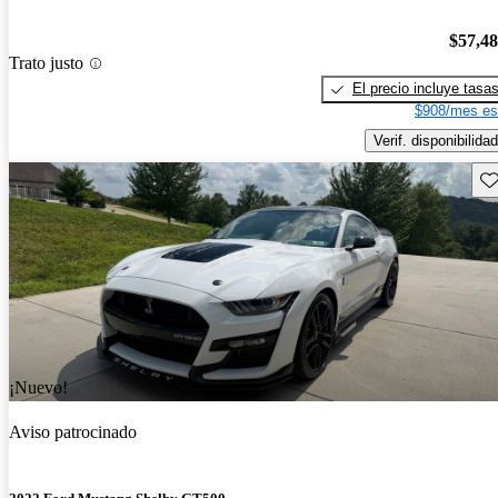
$57,4
Trato justo
El precio incluye tasa
$908/mes es
Verif. disponibilidad
Gu
¡Nuevo!
Aviso patrocinado