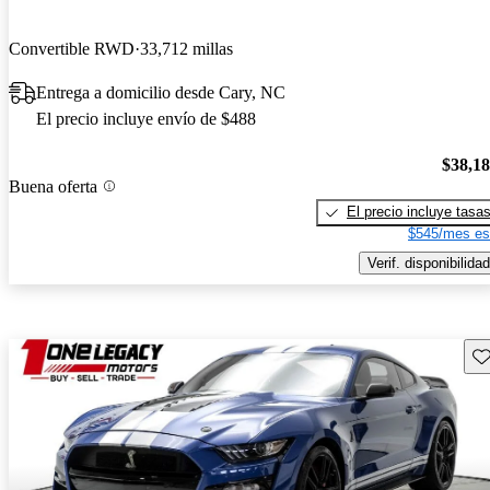
Convertible RWD
33,712 millas
Entrega a domicilio desde Cary, NC
El precio incluye envío de $488
$38,1
Buena oferta
El precio incluye tasa
$545/mes es
Verif. disponibilidad
Gu