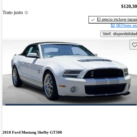
$120,3
Trato justo
El precio incluye tasa
$2,067/mes es
Verif. disponibilidad
Gu
2010 Ford Mustang Shelby GT500