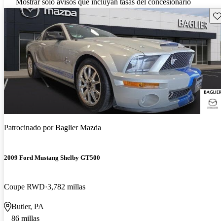
Mostrar solo avisos que incluyan tasas del concesionario
Gu
Patrocinado por
Baglier Mazda
2009 Ford Mustang Shelby GT500
Coupe RWD
3,782 millas
Butler, PA
86 millas