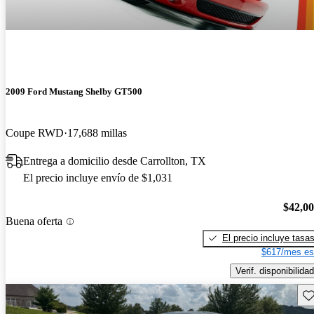
2009 Ford Mustang Shelby GT500
Coupe RWD
17,688 millas
Entrega a domicilio desde Carrollton, TX
El precio incluye envío de $1,031
$42,0
Buena oferta
El precio incluye tasa
$617/mes es
Verif. disponibilidad
Gu