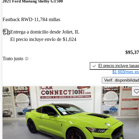
2021 Ford Mustang Shelby GT500
Fastback RWD
11,784 millas
Entrega a domicilio desde Joliet, IL
El precio incluye envío de $1,024
$95,3
Trato justo
El precio incluye tasa
$1,603/mes es
Verif. disponibilidad
Gu