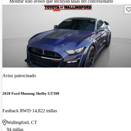
Mostrar solo avisos que incluyan tasas del concesionario
Gu
Aviso patrocinado
2020 Ford Mustang Shelby GT500
Fastback RWD
14,822 millas
Wallingford, CT
94 millas