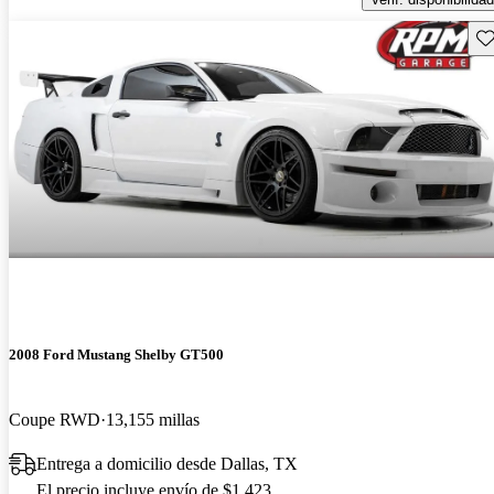
Gu
2008 Ford Mustang Shelby GT500
Coupe RWD
13,155 millas
Entrega a domicilio desde Dallas, TX
El precio incluye envío de $1,423