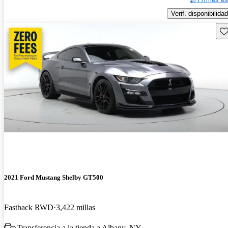
Verif. disponibilidad
Gu
2021 Ford Mustang Shelby GT500
Fastback RWD
3,422 millas
Transferencia a la tienda a Albany, NY