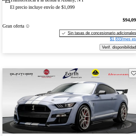
El precio incluye envío de $1,099
$94,0
Gran oferta
Sin tasas de concesionario adicionale
$1,833/mes es
Verif. disponibilidad
Gu