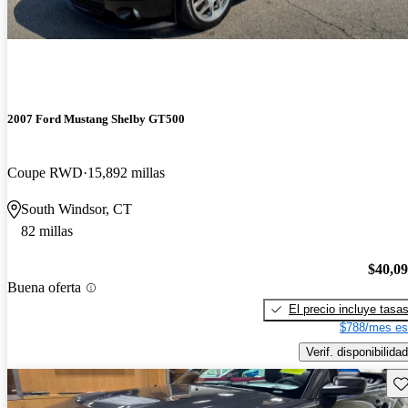
2007 Ford Mustang Shelby GT500
Coupe RWD
15,892 millas
South Windsor, CT
82 millas
$40,0
Buena oferta
El precio incluye tasa
$788/mes es
Verif. disponibilidad
Gu