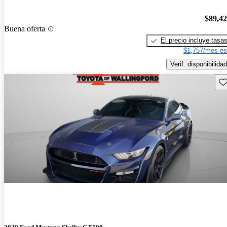
$89,4
Buena oferta
El precio incluye tasa
$1,757/mes es
Verif. disponibilidad
Gu