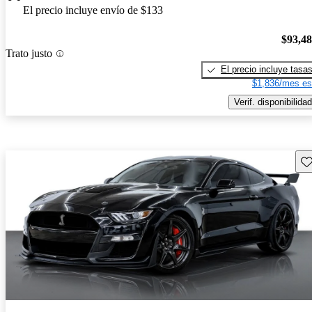
El precio incluye envío de $133
$93,4
Trato justo
El precio incluye tasa
$1,836/mes es
Verif. disponibilidad
Gu