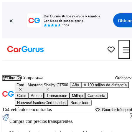
CarGurus: Autos nuevos y usados
Obtene
Con Modo de concesionario
150K+
Ford Mustang Shelby GT500 usados en venta cerca de
Albany, NY
Compara
Filtro (2)
Ordenar
Ford
Mustang Shelby GT500
Año
A 100 millas de distancia
Color
Precio
Transmisión
Millaje
Carrocería
Nuevos/Usados/Certificados
Borrar todo
164 vehículos encontrados
Guardar búsque
Compra con precios transparentes.