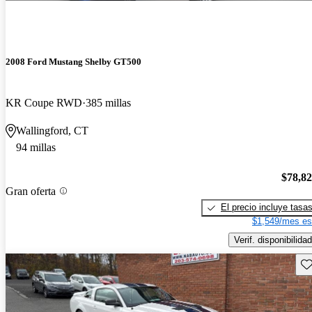
2008 Ford Mustang Shelby GT500
KR Coupe RWD
385 millas
Wallingford, CT
94 millas
$78,8
Gran oferta
El precio incluye tasa
$1,549/mes es
Verif. disponibilidad
Gu