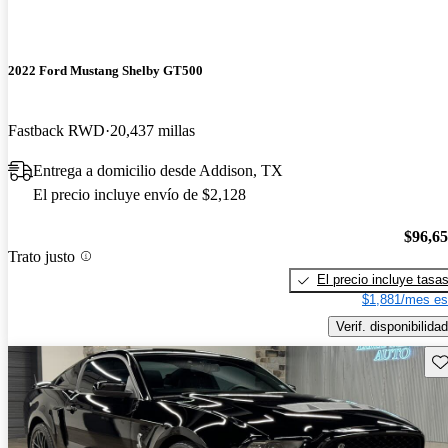
2022 Ford Mustang Shelby GT500
Fastback RWD
20,437 millas
Entrega a domicilio desde Addison, TX
El precio incluye envío de $2,128
$96,6
Trato justo
El precio incluye tasa
$1,881/mes es
Verif. disponibilidad
Gu