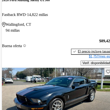
2020 Ford Mustang Shelby GT500
Fastback RWD
14,822 millas
Wallingford, CT
94 millas
$89,4
Buena oferta
El precio incluye tasa
$1,757/mes es
Verif. disponibilidad
Gu