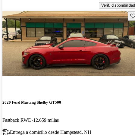
Verif. disponibilidad
Gu
2020 Ford Mustang Shelby GT500
Fastback RWD
12,659 millas
Entrega a domicilio desde Hampstead, NH