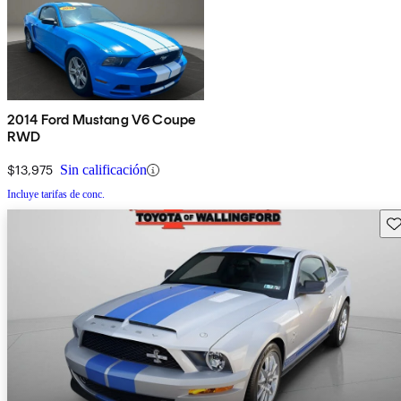
2014 Ford Mustang V6 Coupe
RWD
$13,975
Sin calificación
Incluye tarifas de conc.
Gu