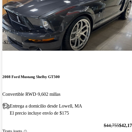
Precio reducido
-$2,585
2008 Ford Mustang Shelby GT500
Convertible RWD
9,602 millas
Entrega a domicilio desde Lowell, MA
El precio incluye envío de $175
$44,755
$42,1
Trato justo