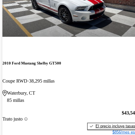
2010 Ford Mustang Shelby GT500
Coupe RWD
38,295 millas
Waterbury, CT
85 millas
$43,5
Trato justo
El precio incluye tasa
$856/mes es