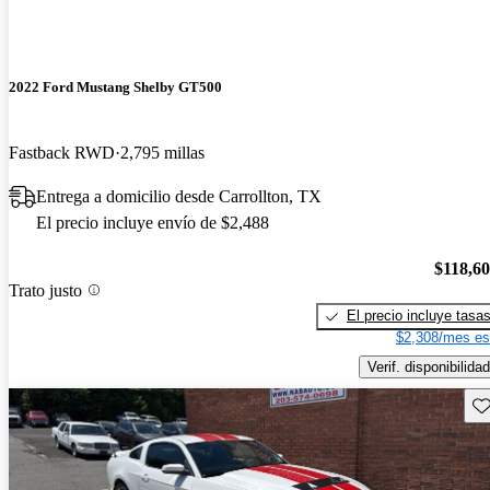
2022 Ford Mustang Shelby GT500
Fastback RWD
2,795 millas
Entrega a domicilio desde Carrollton, TX
El precio incluye envío de $2,488
$118,6
Trato justo
El precio incluye tasa
$2,308/mes es
Verif. disponibilidad
Gu