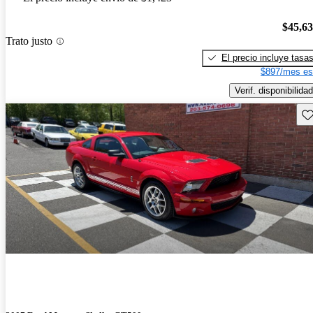
$45,6
Trato justo
El precio incluye tasa
$897/mes es
Verif. disponibilidad
Gu