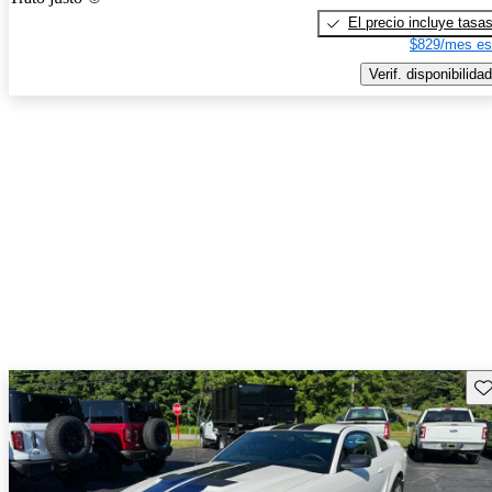
El precio incluye tasa
$829/mes es
Verif. disponibilidad
Gu