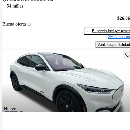
54 millas
$26,8
Buena oferta
El precio incluye tasa
$509/mes es
Verif. disponibilidad
Gu
¡Nuevo!