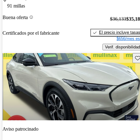
91 millas
Buena oferta
$36,133
$35,1
El precio incluye tasa
Certificados por el fabricante
$656/mes es
Verif. disponibilidad
Gu
Aviso patrocinado