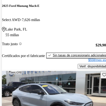
2025 Ford Mustang Mach-E
Select AWD
7,626 millas
Lake Park, FL
55 millas
Trato justo
$29,9
Sin tasas de concesionario adicionale
Certificados por el fabricante
$558/mes es
Verif. disponibilidad
Gu