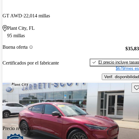
GT AWD
22,014 millas
Plant City, FL
95 millas
Buena oferta
$35,8
El precio incluye tasa
Certificados por el fabricante
$679/mes es
Verif. disponibilidad
Gu
Precio reducido