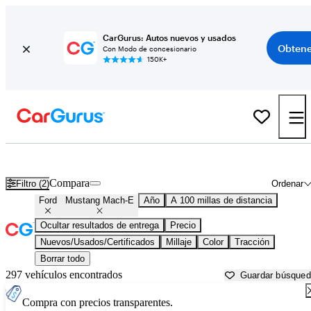
CarGurus: Autos nuevos y usados
Obtene
Con Modo de concesionario
150K+
Ford Mustang Mach-E usados en venta cerca de
Okeechobee, FL
Compara
Filtro (2)
Ordenar
Ford
Mustang Mach-E
Año
A 100 millas de distancia
Ocultar resultados de entrega
Precio
Nuevos/Usados/Certificados
Millaje
Color
Tracción
Borrar todo
297 vehículos encontrados
Guardar búsque
Compra con precios transparentes.