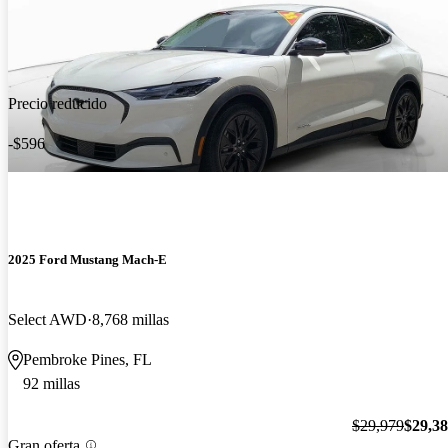
Precio reducido
-$596
2025 Ford Mustang Mach-E
Select AWD
8,768 millas
Pembroke Pines, FL
92 millas
$29,979
$29,3
Gran oferta