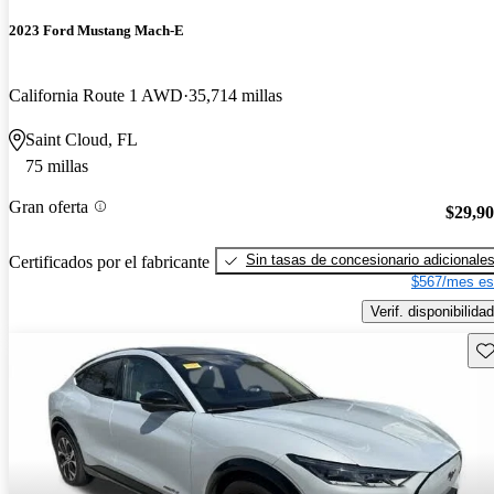
2023 Ford Mustang Mach-E
California Route 1 AWD
35,714 millas
Saint Cloud, FL
75 millas
Gran oferta
$29,9
Sin tasas de concesionario adicionale
Certificados por el fabricante
$567/mes es
Verif. disponibilidad
Gu