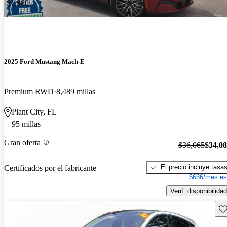
-$1,980
2025 Ford Mustang Mach-E
Premium RWD
8,489 millas
Plant City, FL
95 millas
Gran oferta
$36,065
$34,0
El precio incluye tasa
Certificados por el fabricante
$636/mes es
Verif. disponibilidad
Gu