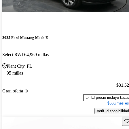
2025 Ford Mustang Mach-E
Select RWD
4,969 millas
Plant City, FL
95 millas
$31,5
Gran oferta
El precio incluye tasa
$588/mes es
Verif. disponibilidad
Gu