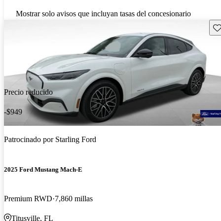
Mostrar solo avisos que incluyan tasas del concesionario
Gu
Precio reducido
-$949
Patrocinado por
Starling Ford
2025 Ford Mustang Mach-E
Premium RWD
7,860 millas
Titusville, FL