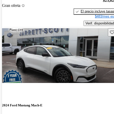
$25,0
Gran oferta
El precio incluye tasa
$483/mes es
Verif. disponibilidad
Gu
2024 Ford Mustang Mach-E