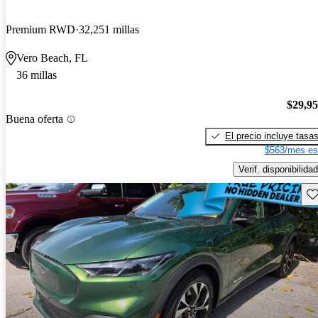
Premium RWD
32,251 millas
Vero Beach, FL
36 millas
$29,9
Buena oferta
El precio incluye tasa
$563/mes es
Verif. disponibilidad
Gu