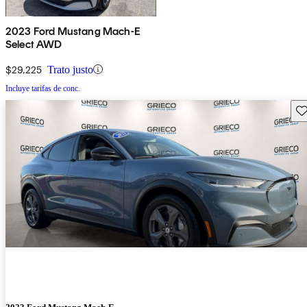
2023 Ford Mustang Mach-E
Select AWD
$29,225
Trato justo
Incluye tarifas de conc.
Gu