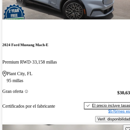
2024 Ford Mustang Mach-E
Premium RWD
33,158 millas
Plant City, FL
95 millas
Gran oferta
$30,6
El precio incluye tasa
Certificados por el fabricante
$576/mes es
Verif. disponibilidad
Gu