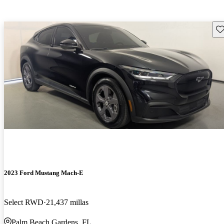
Gu
2023 Ford Mustang Mach-E
Select RWD
21,437 millas
Palm Beach Gardens, FL