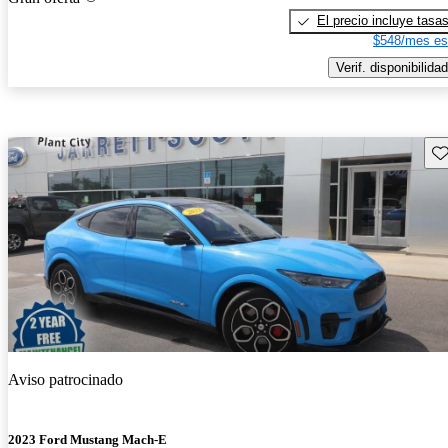
El precio incluye tasa
$548/mes es
Verif. disponibilidad
Gu
Aviso patrocinado
2023 Ford Mustang Mach-E