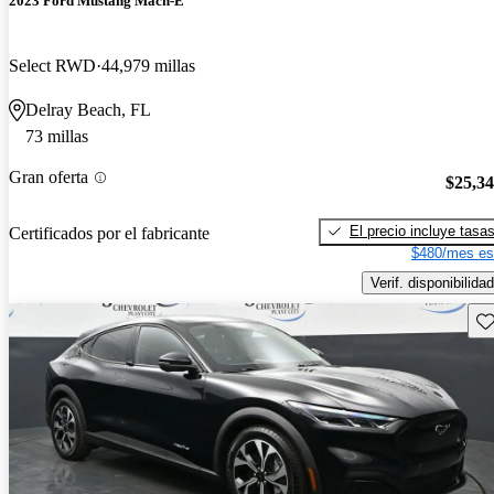
2023 Ford Mustang Mach-E
Select RWD
44,979 millas
Delray Beach, FL
73 millas
Gran oferta
$25,3
El precio incluye tasa
Certificados por el fabricante
$480/mes es
Verif. disponibilidad
Gu