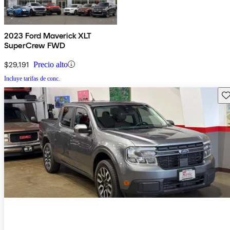
2023 Ford Maverick XLT
SuperCrew FWD
$29,191
Precio alto
Incluye tarifas de conc.
Gu