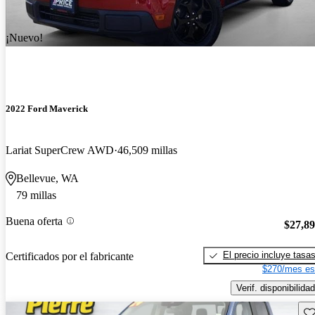
¡Nuevo!
2022 Ford Maverick
Lariat SuperCrew AWD
46,509 millas
Bellevue, WA
79 millas
Buena oferta
$27,8
El precio incluye tasa
Certificados por el fabricante
$270/mes es
Verif. disponibilidad
Gu