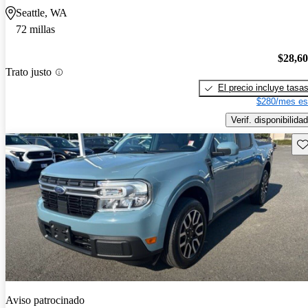
Seattle, WA
72 millas
$28,6
Trato justo
El precio incluye tasa
$280/mes es
Verif. disponibilidad
Gu
Aviso patrocinado