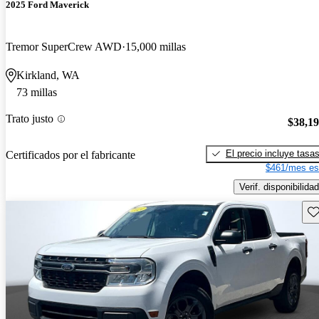
2025 Ford Maverick
Tremor SuperCrew AWD
15,000 millas
Kirkland, WA
73 millas
Trato justo
$38,1
El precio incluye tasa
Certificados por el fabricante
$461/mes es
Verif. disponibilidad
Gu