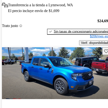
Transferencia a la tienda a Lynnwood, WA
El precio incluye envío de $1,699
$24,6
Trato justo
Sin tasas de concesionario adicionale
$206/mes es
Verif. disponibilidad
Gu