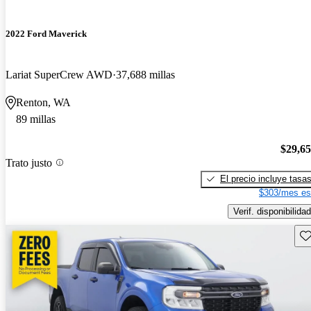
2022 Ford Maverick
Lariat SuperCrew AWD
37,688 millas
Renton, WA
89 millas
$29,6
Trato justo
El precio incluye tasa
$303/mes es
Verif. disponibilidad
Gu