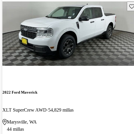
Gu
2022 Ford Maverick
XLT SuperCrew AWD
54,829 millas
Marysville, WA
44 millas