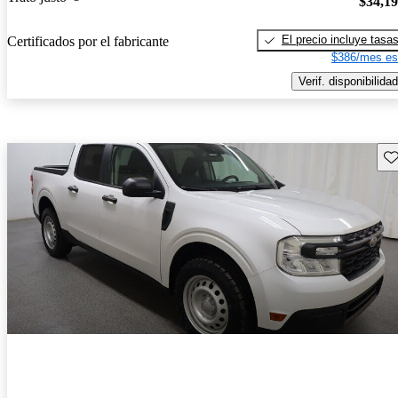
$34,1
El precio incluye tasa
Certificados por el fabricante
$386/mes es
Verif. disponibilidad
Gu