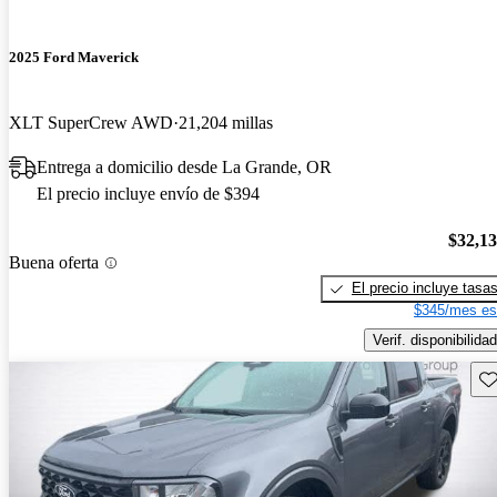
2025 Ford Maverick
XLT SuperCrew AWD
21,204 millas
Entrega a domicilio desde La Grande, OR
El precio incluye envío de $394
$32,1
Buena oferta
El precio incluye tasa
$345/mes es
Verif. disponibilidad
Gu