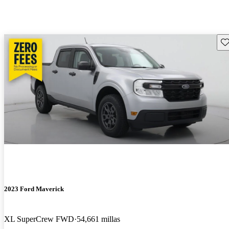
Gu
2023 Ford Maverick
XL SuperCrew FWD
54,661 millas