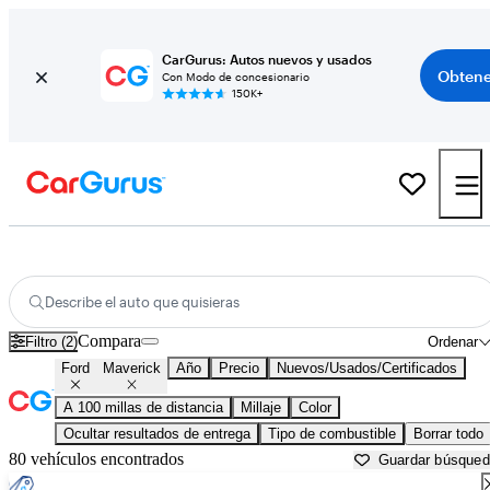
CarGurus: Autos nuevos y usados
Obtene
Con Modo de concesionario
150K+
Ford Maverick usados en venta cerca de
Bellingham, WA
Describe el auto que quisieras
Compara
Filtro (2)
Ordenar
Ford
Maverick
Año
Precio
Nuevos/Usados/Certificados
A 100 millas de distancia
Millaje
Color
Ocultar resultados de entrega
Tipo de combustible
Borrar todo
80 vehículos encontrados
Guardar búsque