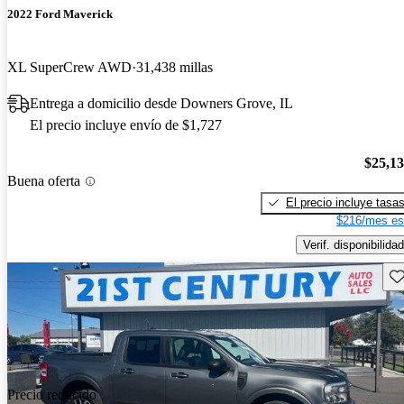
2022 Ford Maverick
XL SuperCrew AWD
31,438 millas
Entrega a domicilio desde Downers Grove, IL
El precio incluye envío de $1,727
$25,1
Buena oferta
El precio incluye tasa
$216/mes es
Verif. disponibilidad
Gu
Precio reducido