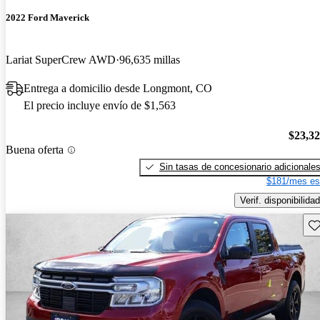
2022 Ford Maverick
Lariat SuperCrew AWD
96,635 millas
Entrega a domicilio desde Longmont, CO
El precio incluye envío de $1,563
$23,3
Buena oferta
Sin tasas de concesionario adicionale
$181/mes es
Verif. disponibilidad
Gu