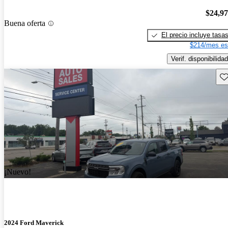
$24,9
Buena oferta
El precio incluye tasa
$214/mes es
Verif. disponibilidad
Gu
¡Nuevo!
2024 Ford Maverick