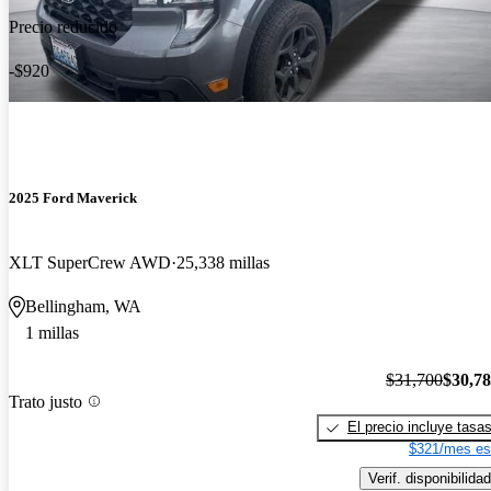
Precio reducido
-$920
2025 Ford Maverick
XLT SuperCrew AWD
25,338 millas
Bellingham, WA
1 millas
$31,700
$30,7
Trato justo
El precio incluye tasa
$321/mes es
Verif. disponibilidad