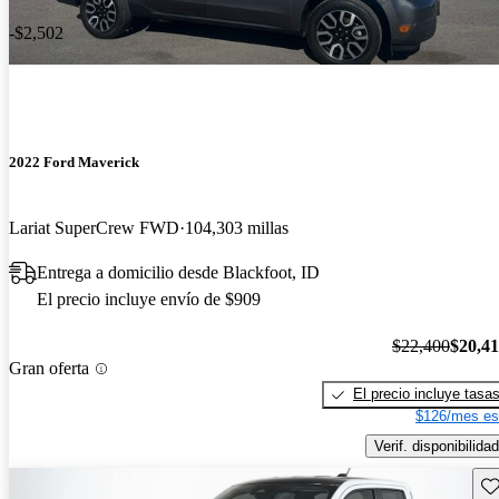
-$2,502
2022 Ford Maverick
Lariat SuperCrew FWD
104,303 millas
Entrega a domicilio desde Blackfoot, ID
El precio incluye envío de $909
$22,400
$20,4
Gran oferta
El precio incluye tasa
$126/mes es
Verif. disponibilidad
Gu