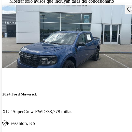
Mostrar solo avisos que incluyan tasas del concesionario
Gu
2024 Ford Maverick
XLT SuperCrew FWD
38,778 millas
Pleasanton, KS