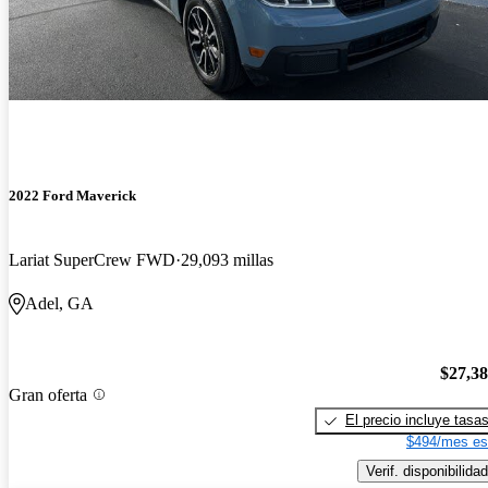
2022 Ford Maverick
Lariat SuperCrew FWD
29,093 millas
Adel, GA
$27,3
Gran oferta
El precio incluye tasa
$494/mes es
Verif. disponibilidad