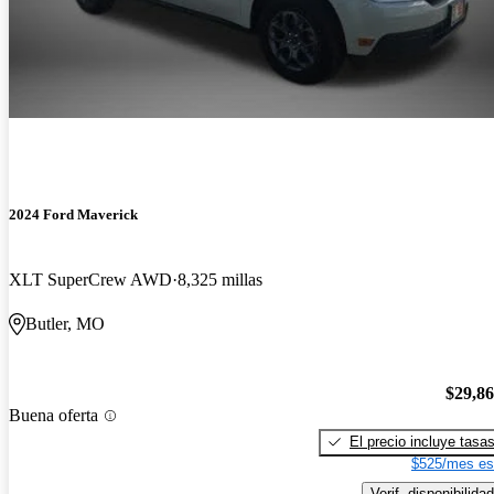
2024 Ford Maverick
XLT SuperCrew AWD
8,325 millas
Butler, MO
$29,8
Buena oferta
El precio incluye tasa
$525/mes es
Verif. disponibilidad