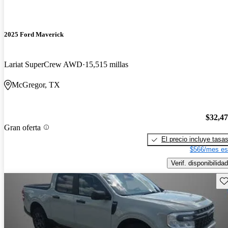
2025 Ford Maverick
Lariat SuperCrew AWD
15,515 millas
McGregor, TX
$32,4
Gran oferta
El precio incluye tasa
$566/mes es
Verif. disponibilidad
Gu