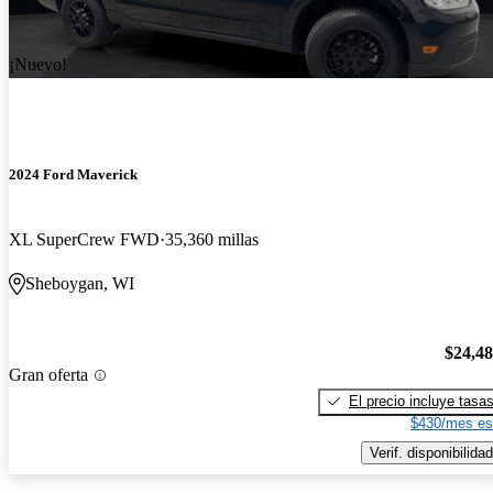
¡Nuevo!
2024 Ford Maverick
XL SuperCrew FWD
35,360 millas
Sheboygan, WI
$24,4
Gran oferta
El precio incluye tasa
$430/mes es
Verif. disponibilidad