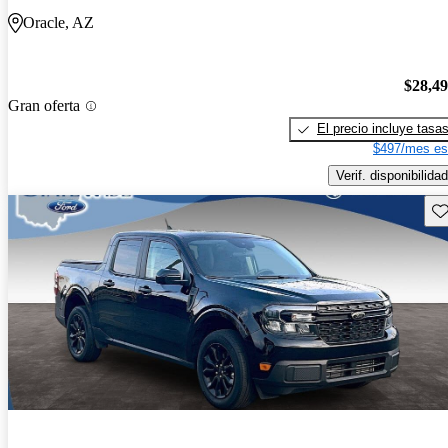
Oracle, AZ
$28,4
Gran oferta
El precio incluye tasa
$497/mes es
Verif. disponibilidad
Gu