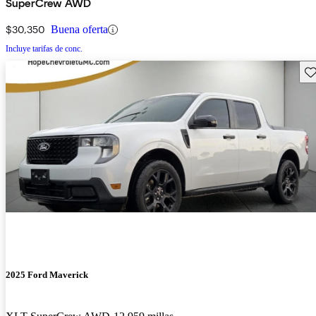
SuperCrew AWD
$30,350
Buena oferta
Incluye tarifas de conc.
Gu
2025 Ford Maverick