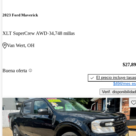
2023 Ford Maverick
XLT SuperCrew AWD
34,748 millas
Van Wert, OH
$27,8
Buena oferta
El precio incluye tasa
$494/mes es
Verif. disponibilidad
Gu