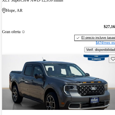
XLT SuperCrew AWD
12,959 millas
Hope, AR
$27,1
Gran oferta
El precio incluye tasa
$474/mes es
Verif. disponibilidad
Gu