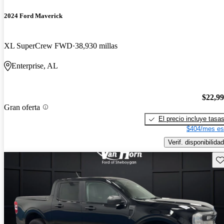
2024 Ford Maverick
XL SuperCrew FWD
38,930 millas
Enterprise, AL
$22,9
Gran oferta
El precio incluye tasa
$404/mes es
Verif. disponibilidad
Gu