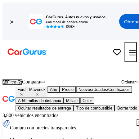
CarGurus: Autos nuevos y usados
Obtene
Con Modo de concesionario
150K+
Ford Maverick usados en venta en todo el país
Compara
Filtro (2)
Ordenar
Ford
Maverick
Año
Precio
Nuevos/Usados/Certificados
A 50 millas de distancia
Millaje
Color
Ocultar resultados de entrega
Tipo de combustible
Borrar todo
3,800 vehículos encontrados
Compra con precios transparentes.