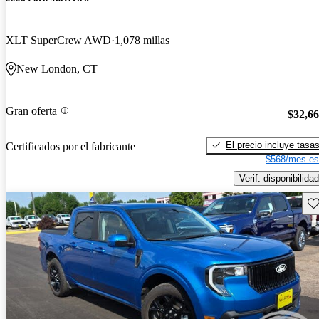
XLT SuperCrew AWD
1,078 millas
New London, CT
Gran oferta
$32,6
El precio incluye tasa
Certificados por el fabricante
$568/mes es
Verif. disponibilidad
Gu