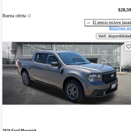
$28,5
Buena oferta
El precio incluye tasa
$502/mes es
Verif. disponibilidad
Gu
2026 Ford Maverick