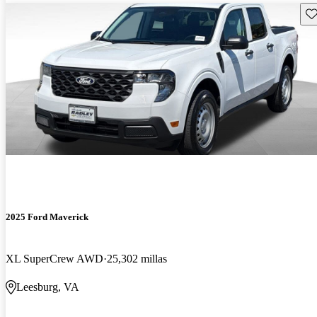
Gu
2025 Ford Maverick
XL SuperCrew AWD
25,302 millas
Leesburg, VA