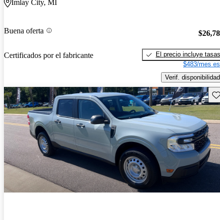
Imlay City, MI
Buena oferta
$26,7
El precio incluye tasa
Certificados por el fabricante
$483/mes es
Verif. disponibilidad
Gu