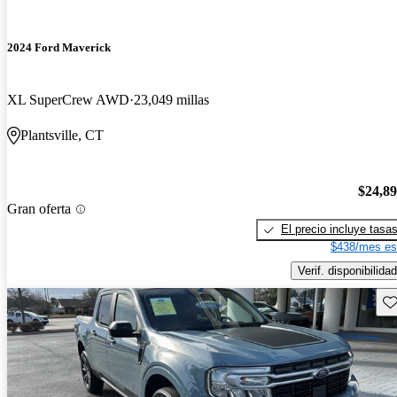
2024 Ford Maverick
XL SuperCrew AWD
23,049 millas
Plantsville, CT
$24,8
Gran oferta
El precio incluye tasa
$438/mes es
Verif. disponibilidad
Gu