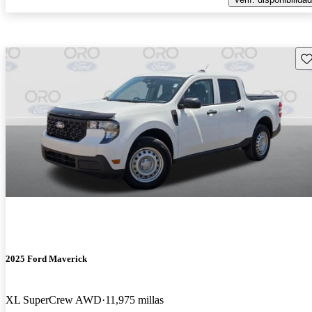
Gu
2025 Ford Maverick
XL SuperCrew AWD
11,975 millas