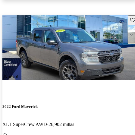
Gu
¡Nuevo!
2022 Ford Maverick
XLT SuperCrew AWD
26,902 millas