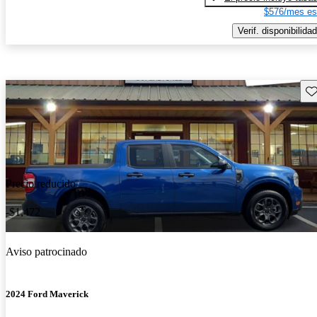
$576/mes es
Verif. disponibilidad
Gu
Precio reducido
-$1,472
Aviso patrocinado
2024 Ford Maverick