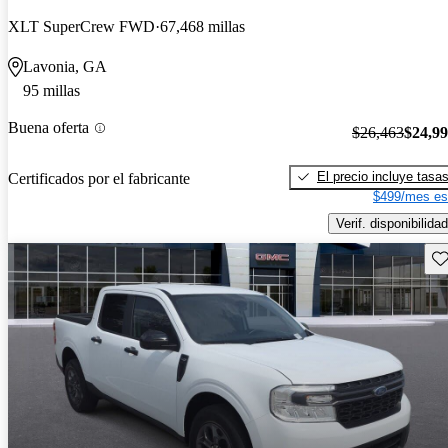
XLT SuperCrew FWD
67,468 millas
Lavonia, GA
95 millas
Buena oferta
$26,463
$24,9
El precio incluye tasa
Certificados por el fabricante
$499/mes es
Verif. disponibilidad
Gu