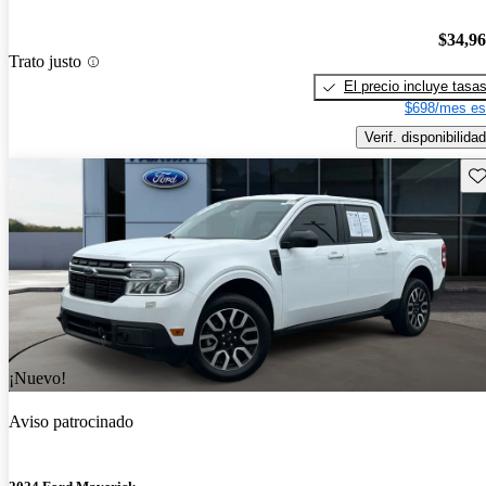
$34,9
Trato justo
El precio incluye tasa
$698/mes es
Verif. disponibilidad
Gu
¡Nuevo!
Aviso patrocinado