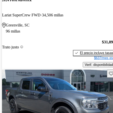
2024 Ford Maverick
Lariat SuperCrew FWD
34,506 millas
Greenville, SC
96 millas
$31,8
Trato justo
El precio incluye tasa
$637/mes es
Verif. disponibilidad
Gu