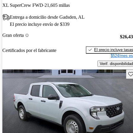
XL SuperCrew FWD
21,605 millas
Entrega a domicilio desde Gadsden, AL
El precio incluye envío de $339
Gran oferta
$26,4
El precio incluye tasa
Certificados por el fabricante
$524/mes es
Verif. disponibilidad
Gu