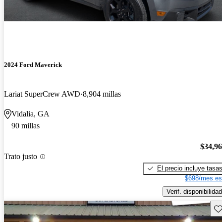
2024 Ford Maverick
Lariat SuperCrew AWD
8,904 millas
Vidalia, GA
90 millas
$34,9
Trato justo
El precio incluye tasa
$698/mes es
Verif. disponibilidad
Gu