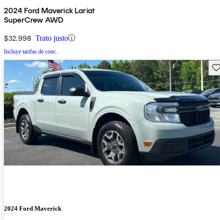
2024 Ford Maverick Lariat
SuperCrew AWD
$32,998
Trato justo
Incluye tarifas de conc.
Gu
2024 Ford Maverick