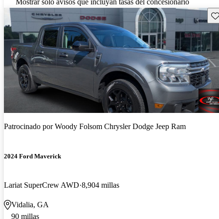
Mostrar solo avisos que incluyan tasas del concesionario
Gu
Patrocinado por
Woody Folsom Chrysler Dodge Jeep Ram
2024 Ford Maverick
Lariat SuperCrew AWD
8,904 millas
Vidalia, GA
90 millas