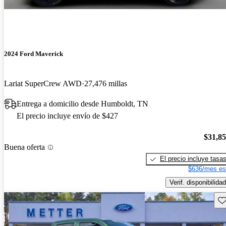
2024 Ford Maverick
Lariat SuperCrew AWD
27,476 millas
Entrega a domicilio desde Humboldt, TN
El precio incluye envío de $427
$31,8
Buena oferta
El precio incluye tasa
$636/mes es
Verif. disponibilidad
Gu