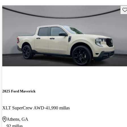
Gu
2025 Ford Maverick
XLT SuperCrew AWD
41,990 millas
Athens, GA
92 millas