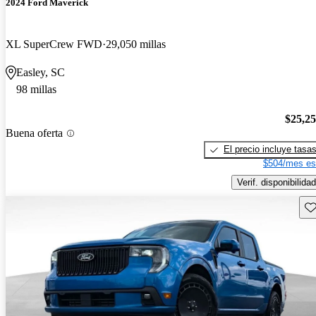
2024 Ford Maverick
XL SuperCrew FWD
29,050 millas
Easley, SC
98 millas
$25,2
Buena oferta
El precio incluye tasa
$504/mes es
Verif. disponibilidad
Gu