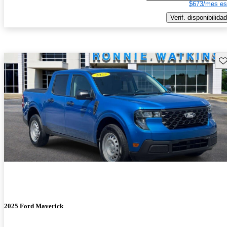
$673/mes es
Verif. disponibilidad
Gu
2025 Ford Maverick