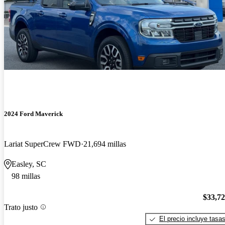
2024 Ford Maverick
Lariat SuperCrew FWD
21,694 millas
Easley, SC
98 millas
$33,7
Trato justo
El precio incluye tasa