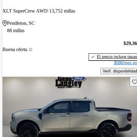
XLT SuperCrew AWD
13,752 millas
Pendleton, SC
88 millas
$29,3
Buena oferta
El precio incluye tasa
$586/mes es
Verif. disponibilidad
Gu