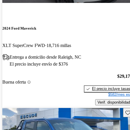
2024 Ford Maverick
XLT SuperCrew FWD
18,716 millas
Entrega a domicilio desde Raleigh, NC
El precio incluye envío de $376
$29,1
Buena oferta
El precio incluye tasa
$582/mes es
Verif. disponibilidad
Gu