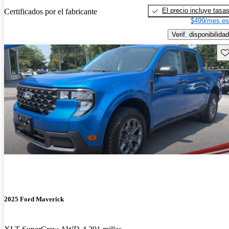
El precio incluye tasa
Certificados por el fabricante
$499/mes es
Verif. disponibilidad
Gu
2025 Ford Maverick