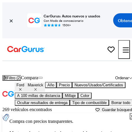
CarGurus: Autos nuevos y usados
Obtene
Con Modo de concesionario
150K+
Ford Maverick usados en venta cerca de
Augusta, GA
Compara
Filtro (2)
Ordenar
Ford
Maverick
Año
Precio
Nuevos/Usados/Certificados
A 100 millas de distancia
Millaje
Color
Ocultar resultados de entrega
Tipo de combustible
Borrar todo
269 vehículos encontrados
Guardar búsque
Compra con precios transparentes.