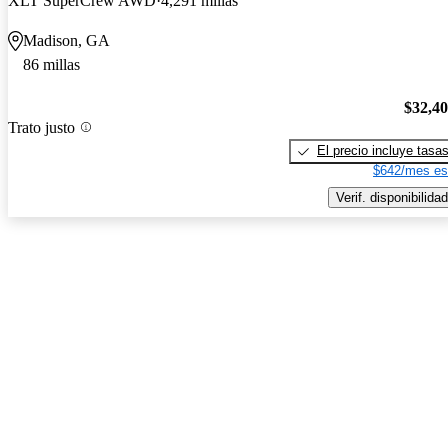
XLT SuperCrew AWD
4,291 millas
Madison, GA
86 millas
$32,4
Trato justo
El precio incluye tasa
$642/mes es
Verif. disponibilidad