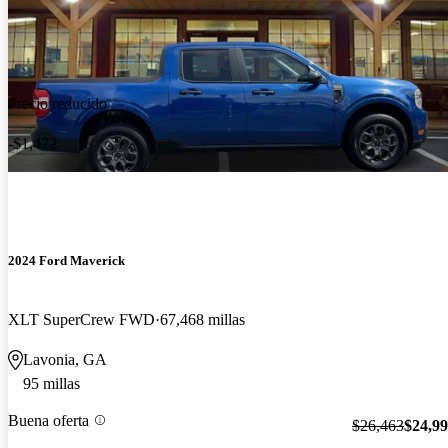
Precio reducido
-$1,472
2024 Ford Maverick
XLT SuperCrew FWD
67,468 millas
Lavonia, GA
95 millas
Buena oferta
$26,463
$24,9