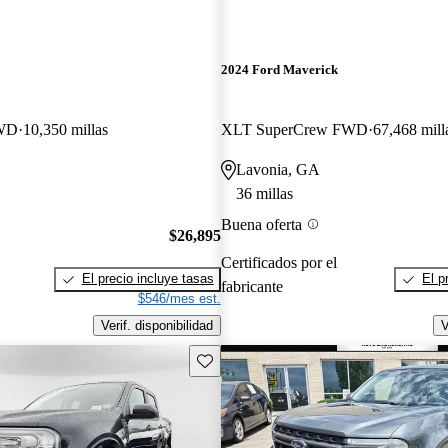
2024 Ford Maverick
AWD
10,350 millas
XLT SuperCrew FWD
67,468 mill
Lavonia, GA
36 millas
Buena oferta
$26,895
Certificados por el
El precio incluye tasas
El p
fabricante
$546/mes est.
Verif. disponibilidad
V
Guarda este Aviso