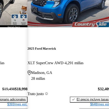
2025 Ford Maverick
las
XLT SuperCrew AWD
4,291 millas
Madison, GA
28 millas
$19,498
$18,998
$32,40
Trato justo
onario adicionales
El precio incluye tasas
$393/mes est.
$648/mes est