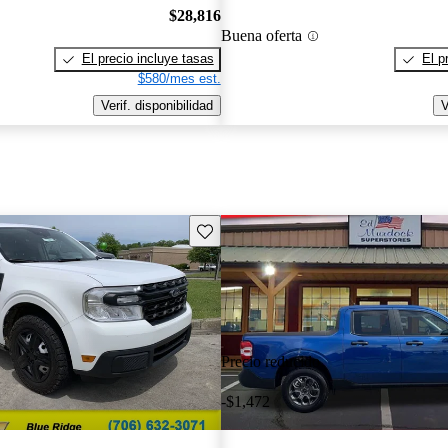
$28,816
Buena oferta
El precio incluye tasas
El p
$580/mes est.
Verif. disponibilidad
V
Guarda este Aviso
Precio reducido
-$1,472