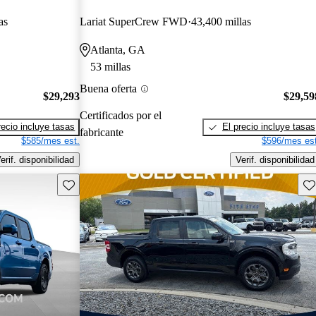
as
Lariat SuperCrew FWD
43,400 millas
Atlanta, GA
53 millas
Buena oferta
$29,293
$29,59
Certificados por el
recio incluye tasas
El precio incluye tasas
fabricante
$585/mes est.
$596/mes est
erif. disponibilidad
Verif. disponibilidad
Guarda este Aviso
Gu