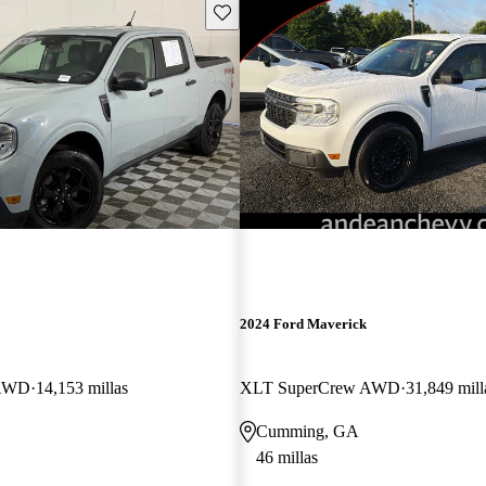
Guarda este Aviso
2024 Ford Maverick
 AWD
14,153 millas
XLT SuperCrew AWD
31,849 mill
Cumming, GA
46 millas