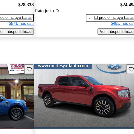
$28,338
$24,49
Trato justo
recio incluye tasas
El precio incluye tasas
$571/mes est.
$493/mes est
erif. disponibilidad
Verif. disponibilidad
Guarda este Aviso
Gu