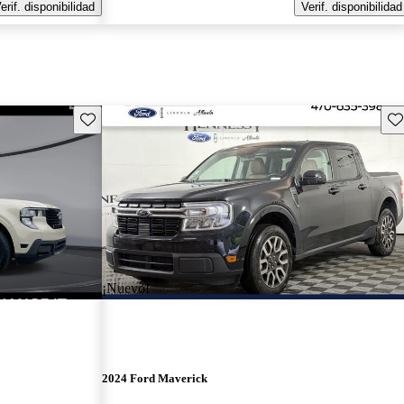
erif. disponibilidad
Verif. disponibilidad
Guarda este Aviso
Gu
¡Nuevo!
2024 Ford Maverick