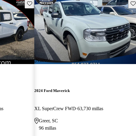
Guarda este Aviso
Gu
¡Nuevo!
2024 Ford Maverick
as
XL SuperCrew FWD
63,730 millas
Greer, SC
96 millas