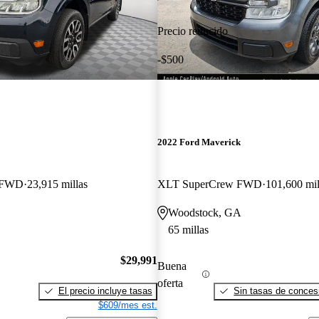
Precio reducido
-$500
2022 Ford Maverick
w FWD
23,915 millas
XLT SuperCrew FWD
101,600 mil
Woodstock, GA
65 millas
$29,991
Buena
oferta
El precio incluye tasas
Sin tasas de concesi
$609/mes est.