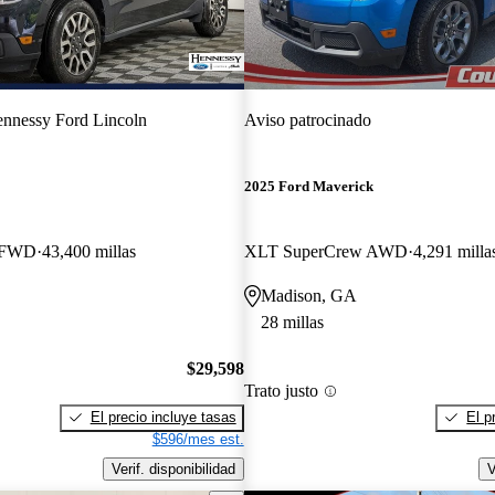
nnessy Ford Lincoln
Aviso patrocinado
2025 Ford Maverick
w FWD
43,400 millas
XLT SuperCrew AWD
4,291 milla
Madison, GA
28 millas
$29,598
Trato justo
El precio incluye tasas
El p
$596/mes est.
Verif. disponibilidad
V