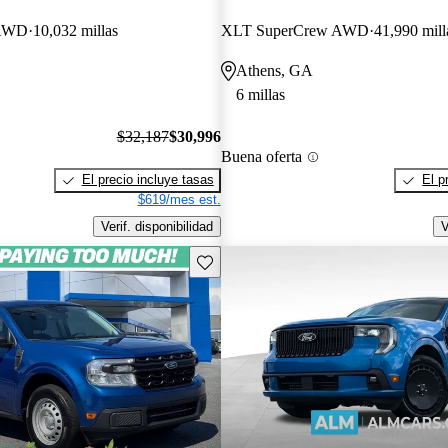
 AWD
10,032 millas
XLT SuperCrew AWD
41,990 mill
Athens, GA
6 millas
$32,187
$30,996
Buena oferta
El precio incluye tasas
El p
$619/mes est.
Verif. disponibilidad
V
Guarda este Aviso