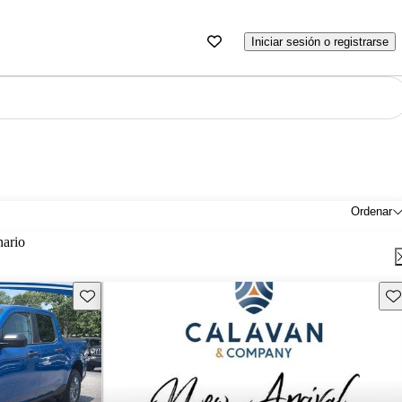
Iniciar sesión o registrarse
Ordenar
nario
Guarda este Aviso
Gu