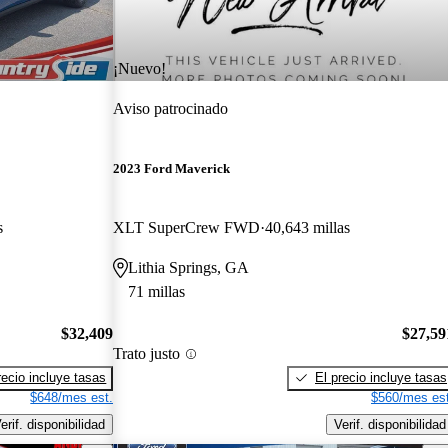
¡Nuevo!
Aviso patrocinado
2023 Ford Maverick
s
XLT SuperCrew FWD
40,643 millas
Lithia Springs, GA
71 millas
$32,409
$27,59
Trato justo
recio incluye tasas
El precio incluye tasas
$648/mes est.
$560/mes est
erif. disponibilidad
Verif. disponibilidad