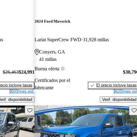
2024 Ford Maverick
as
Lariat SuperCrew FWD
31,928 millas
Conyers, GA
41 millas
Buena oferta
$26,463
$24,991
$30,79
Certificados por el
recio incluye tasas
El precio incluye tasas
fabricante
$503/mes est.
$620/mes est
erif. disponibilidad
Verif. disponibilidad
Guarda este Aviso
Gu