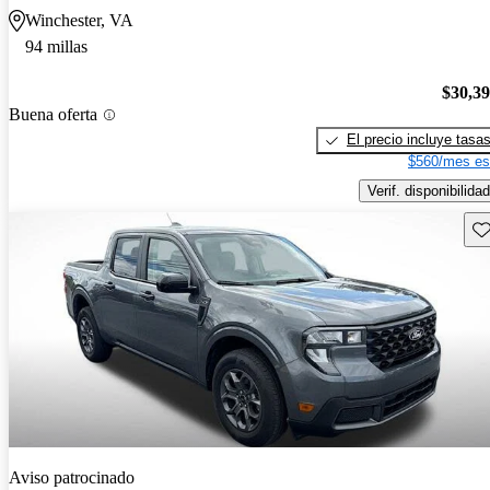
Winchester, VA
94 millas
$30,3
Buena oferta
El precio incluye tasa
$560/mes es
Verif. disponibilidad
Gu
Aviso patrocinado