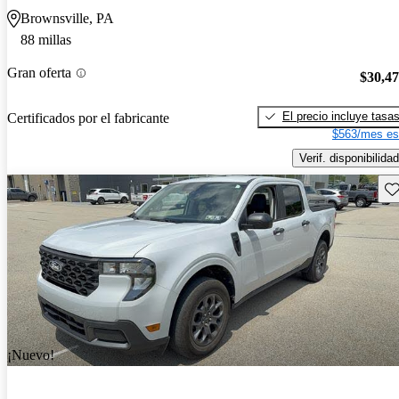
Brownsville, PA
88 millas
Gran oferta
$30,4
El precio incluye tasa
Certificados por el fabricante
$563/mes es
Verif. disponibilidad
Gu
¡Nuevo!