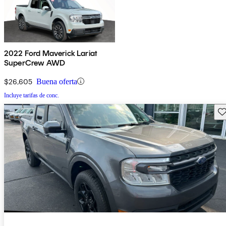
2022 Ford Maverick Lariat
SuperCrew AWD
$26,605
Buena oferta
Incluye tarifas de conc.
Gu