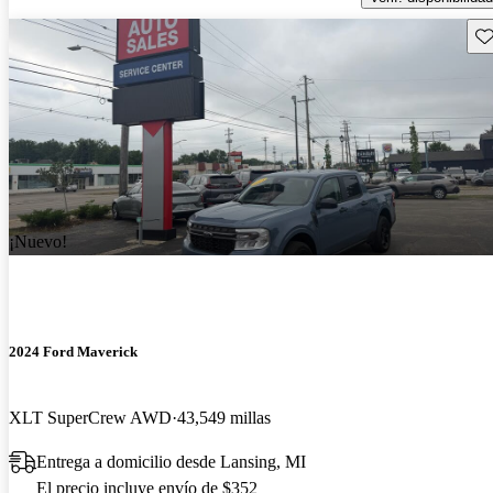
Gu
¡Nuevo!
2024 Ford Maverick
XLT SuperCrew AWD
43,549 millas
Entrega a domicilio desde Lansing, MI
El precio incluye envío de $352