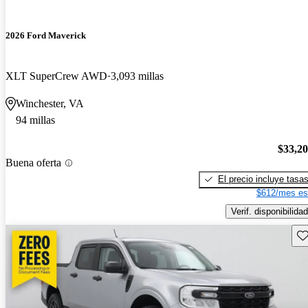
2026 Ford Maverick
XLT SuperCrew AWD
3,093 millas
Winchester, VA
94 millas
$33,2
Buena oferta
El precio incluye tasa
$612/mes es
Verif. disponibilidad
Gu