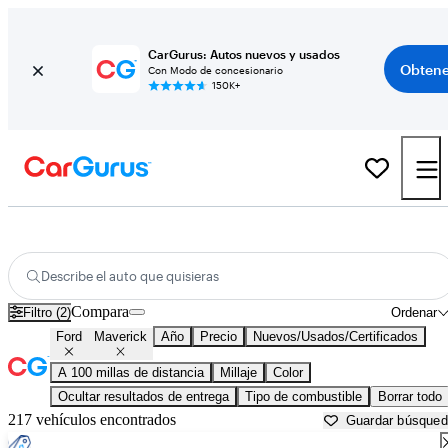
CarGurus: Autos nuevos y usados
Obtene
Con Modo de concesionario
150K+
Ford Maverick usados en venta cerca de
Altoona, PA
Describe el auto que quisieras
Compara
Filtro (2)
Ordenar
Ford
Maverick
Año
Precio
Nuevos/Usados/Certificados
A 100 millas de distancia
Millaje
Color
Ocultar resultados de entrega
Tipo de combustible
Borrar todo
217 vehículos encontrados
Guardar búsque