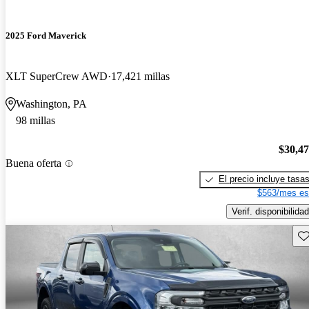
2025 Ford Maverick
XLT SuperCrew AWD
17,421 millas
Washington, PA
98 millas
$30,4
Buena oferta
El precio incluye tasa
$563/mes es
Verif. disponibilidad
Gu