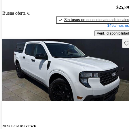
$25,8
Buena oferta
Sin tasas de concesionario adicionale
$495/mes es
Verif. disponibilidad
Gu
2025 Ford Maverick