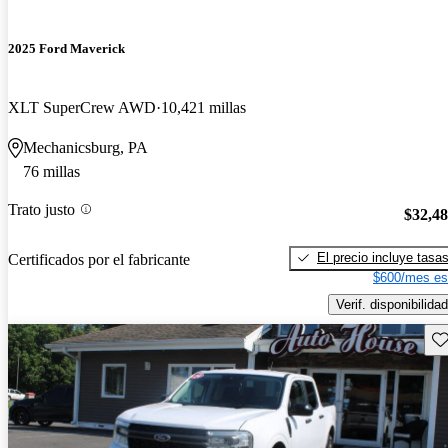
2025 Ford Maverick
XLT SuperCrew AWD
10,421 millas
Mechanicsburg, PA
76 millas
Trato justo
$32,4
El precio incluye tasa
Certificados por el fabricante
$600/mes es
Verif. disponibilidad
Gu