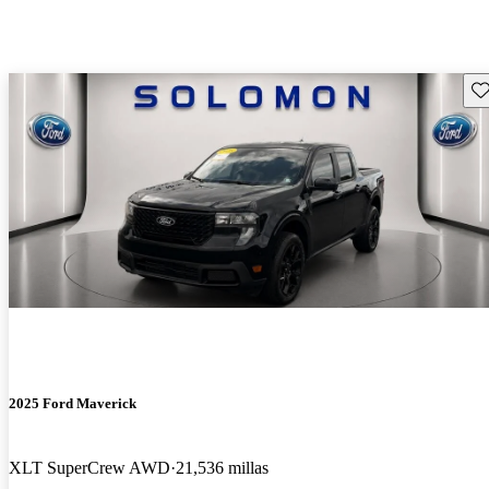
Gu
2025 Ford Maverick
XLT SuperCrew AWD
21,536 millas