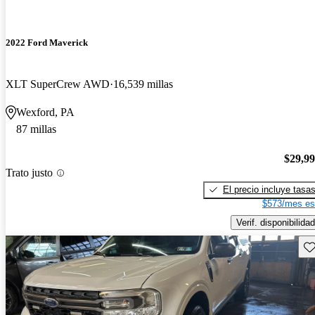
2022 Ford Maverick
XLT SuperCrew AWD
16,539 millas
Wexford, PA
87 millas
$29,9
Trato justo
El precio incluye tasa
$573/mes es
Verif. disponibilidad
Gu