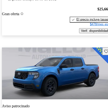
$25,6
Gran oferta
El precio incluye tasa
$478/mes es
Verif. disponibilidad
Gu
Aviso patrocinado