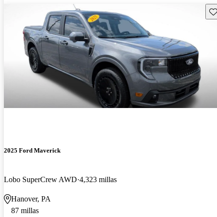
Gu
2025 Ford Maverick
Lobo SuperCrew AWD
4,323 millas
Hanover, PA
87 millas