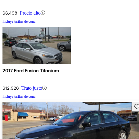
$6,498
Precio alto
Incluye tarifas de conc.
2017 Ford Fusion Titanium
$12,926
Trato justo
Incluye tarifas de conc.
Gu