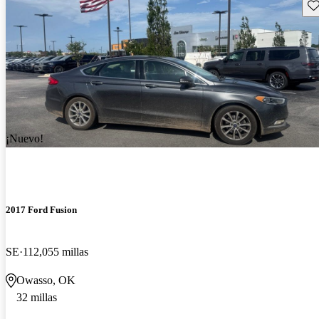
Gu
¡Nuevo!
2017 Ford Fusion
SE
112,055 millas
Owasso, OK
32 millas