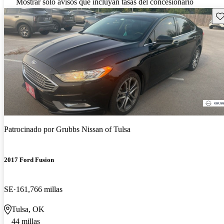
Mostrar solo avisos que incluyan tasas del concesionario
Gu
Patrocinado por
Grubbs Nissan of Tulsa
2017 Ford Fusion
SE
161,766 millas
Tulsa, OK
44 millas