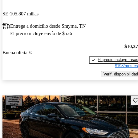
SE
105,807 millas
Entrega a domicilio desde Smyrna, TN
El precio incluye envío de $526
$10,3
Buena oferta
El precio incluye tasa
$198/mes es
Verif. disponibilidad
Gu