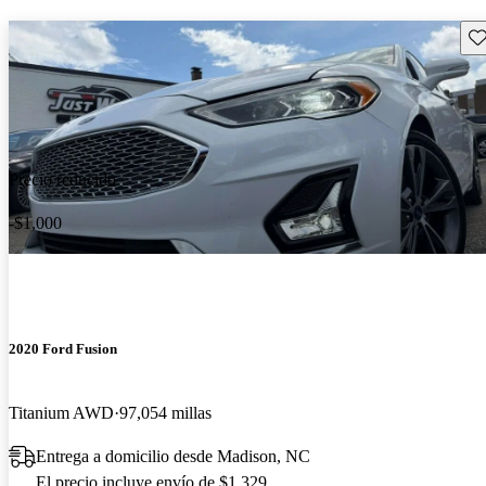
Gu
Precio reducido
-$1,000
2020 Ford Fusion
Titanium AWD
97,054 millas
Entrega a domicilio desde Madison, NC
El precio incluye envío de $1,329