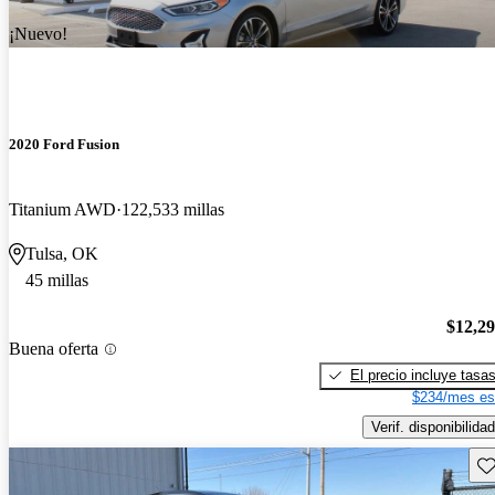
¡Nuevo!
2020 Ford Fusion
Titanium AWD
122,533 millas
Tulsa, OK
45 millas
$12,2
Buena oferta
El precio incluye tasa
$234/mes es
Verif. disponibilidad
Gu