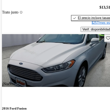
$13,5
Trato justo
El precio incluye tasa
$257/mes es
Verif. disponibilidad
Gu
¡Nuevo!
2016 Ford Fusion