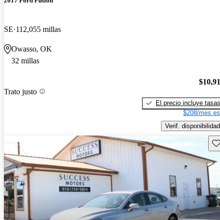
2017 Ford Fusion
SE
112,055 millas
Owasso, OK
32 millas
$10,9
Trato justo
El precio incluye tasa
$208/mes es
Verif. disponibilidad
Gu