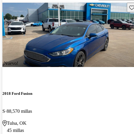
Gu
¡Nuevo!
2018 Ford Fusion
S
88,570 millas
Tulsa, OK
45 millas