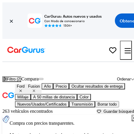
CarGurus: Autos nuevos y usados
Obtene
Con Modo de concesionario
150K+
Ford Fusion usados en venta cerca de
Bartlesville, OK
Compara
Filtro (2)
Ordenar
Ford
Fusion
Año
Precio
Ocultar resultados de entrega
Millaje
A 50 millas de distancia
Color
Nuevos/Usados/Certificados
Transmisión
Borrar todo
263 vehículos encontrados
Guardar búsque
Compra con precios transparentes.