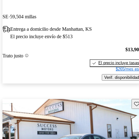
SE
59,504 millas
Entrega a domicilio desde Manhattan, KS
El precio incluye envío de $513
$13,9
Trato justo
El precio incluye tasa
$265/mes es
Verif. disponibilidad
Gu