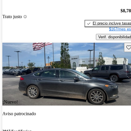
$8,7
Trato justo
El precio incluye tasa
$167/mes es
Verif. disponibilidad
Gu
¡Nuevo!
Aviso patrocinado