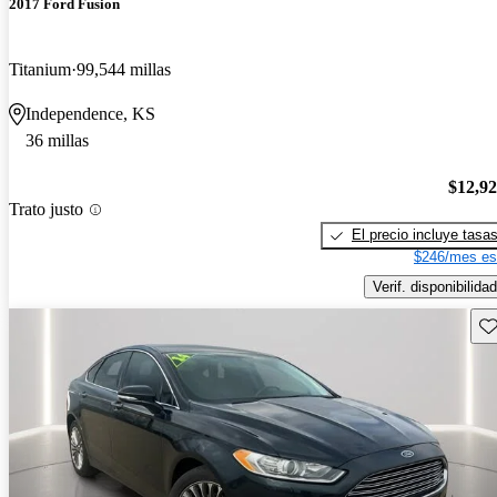
2017 Ford Fusion
Titanium
99,544 millas
Independence, KS
36 millas
$12,9
Trato justo
El precio incluye tasa
$246/mes es
Verif. disponibilidad
Gu