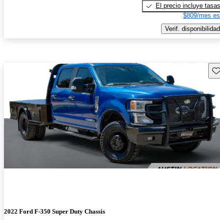
El precio incluye tasa
$809/mes es
Verif. disponibilidad
Gu
2022 Ford F-350 Super Duty Chassis