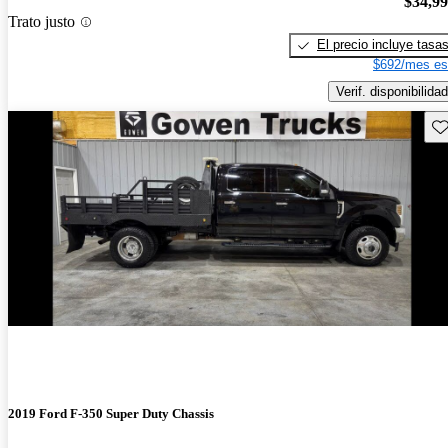
$34,9
Trato justo
El precio incluye tasa
$692/mes es
Verif. disponibilidad
Gu
2019 Ford F-350 Super Duty Chassis