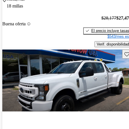
18 millas
$28,177
$27,4
Buena oferta
El precio incluye tasa
$543/mes es
Verif. disponibilidad
Gu