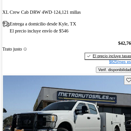
XL Crew Cab DRW 4WD
124,121 millas
Entrega a domicilio desde Kyle, TX
El precio incluye envío de $546
$42,7
Trato justo
El precio incluye tasa
$825/mes es
Verif. disponibilidad
Gu