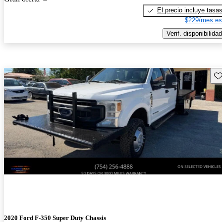
El precio incluye tasa
$229/mes es
Verif. disponibilidad
Gu
2020 Ford F-350 Super Duty Chassis