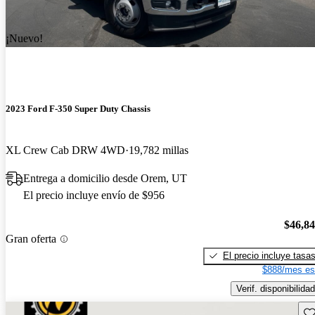
¡Nuevo!
2023 Ford F-350 Super Duty Chassis
XL Crew Cab DRW 4WD
19,782 millas
Entrega a domicilio desde Orem, UT
El precio incluye envío de $956
$46,8
Gran oferta
El precio incluye tasa
$888/mes es
Verif. disponibilidad
Gu