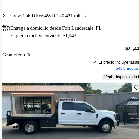
XL Crew Cab DRW 4WD
180,431 millas
Entrega a domicilio desde Fort Lauderdale, FL
El precio incluye envío de $1,943
$22,4
Gran oferta
El precio incluye tasa
$437/mes es
Verif. disponibilidad
Gu