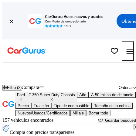
CarGurus: Autos nuevos y usados
Obtene
Con Modo de concesionario
150K+
Ford F-350 Super Duty Chassis usados en venta cerca de
Apache Junction, AZ
Compara
Filtro (2)
Ordenar
Ford
F-350 Super Duty Chassis
Año
A 50 millas de distancia
Precio
Tracción
Tipo de combustible
Tamaño de la cabina
Nuevos/Usados/Certificados
Millaje
Borrar todo
157 vehículos encontrados
Guardar búsque
Compra con precios transparentes.