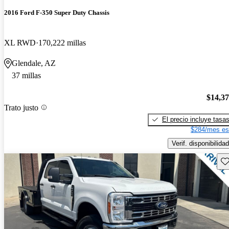
2016 Ford F-350 Super Duty Chassis
XL RWD
170,222 millas
Glendale, AZ
37 millas
$14,3
Trato justo
El precio incluye tasa
$284/mes es
Verif. disponibilidad
Gu