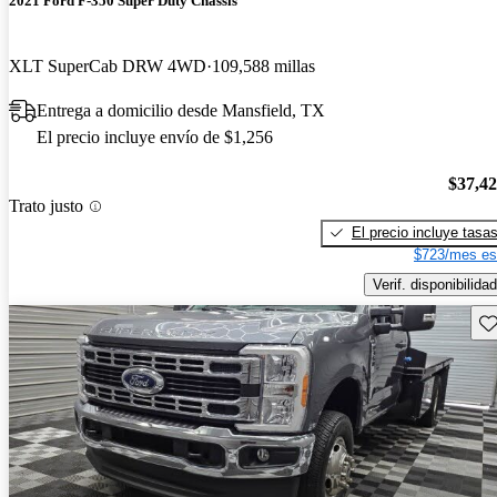
2021 Ford F-350 Super Duty Chassis
XLT SuperCab DRW 4WD
109,588 millas
Entrega a domicilio desde Mansfield, TX
El precio incluye envío de $1,256
$37,4
Trato justo
El precio incluye tasa
$723/mes es
Verif. disponibilidad
Gu