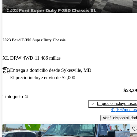
¡Nuevo!
2023 Ford F-350 Super Duty Chassis
XL DRW 4WD
11,486 millas
Entrega a domicilio desde Sykesville, MD
El precio incluye envío de $2,000
$58,3
Trato justo
El precio incluye tasa
$1,106/mes es
Verif. disponibilidad
Gu