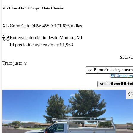
2021 Ford F-350 Super Duty Chassis
XL Crew Cab DRW 4WD
171,636 millas
Entrega a domicilio desde Monroe, MI
El precio incluye envío de $1,963
$31,7
Trato justo
El precio incluye tasa
$613/mes es
Verif. disponibilidad
Gu