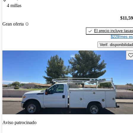
4 millas
$11,5
Gran oferta
El precio incluye tasa
$229/mes es
Verif. disponibilidad
Gu
Aviso patrocinado