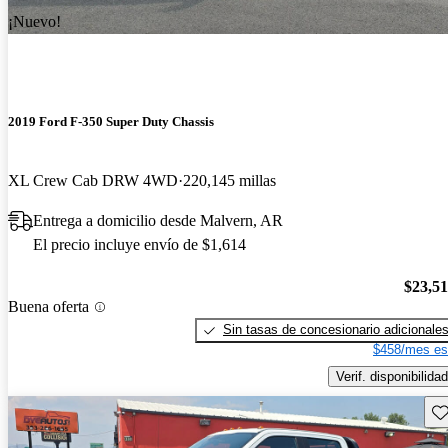
¡Nuevo!
2019 Ford F-350 Super Duty Chassis
XL Crew Cab DRW 4WD
220,145 millas
Entrega a domicilio desde Malvern, AR
El precio incluye envío de $1,614
$23,5
Buena oferta
Sin tasas de concesionario adicionale
$458/mes es
Verif. disponibilidad
Gu