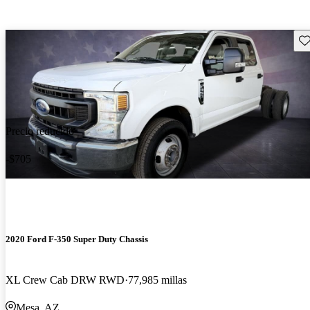
Gu
Precio reducido
-$705
2020 Ford F-350 Super Duty Chassis
XL Crew Cab DRW RWD
77,985 millas
Mesa, AZ