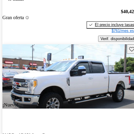
$40,4
Gran oferta
El precio incluye tasa
$761/mes es
Verif. disponibilidad
Gu
¡Nuevo!