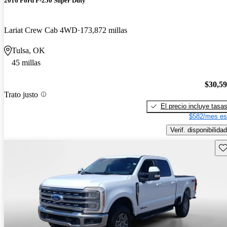
2016 Ford F-250 Super Duty
Lariat Crew Cab 4WD
173,872 millas
Tulsa, OK
45 millas
$30,5
Trato justo
El precio incluye tasa
$582/mes es
Verif. disponibilidad
Gu