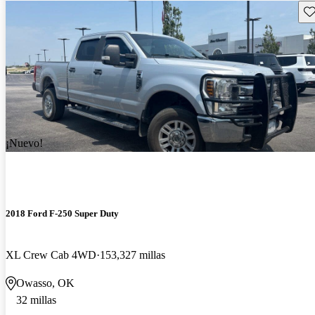
Gu
¡Nuevo!
2018 Ford F-250 Super Duty
XL Crew Cab 4WD
153,327 millas
Owasso, OK
32 millas