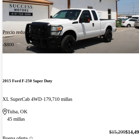
Precio reducido
-$800
2015 Ford F-250 Super Duty
XL SuperCab 4WD
179,710 millas
Tulsa, OK
45 millas
$15,299
$14,4
Buena oferta