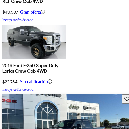
XLT Crew Cab 4WD
$49,507
Gran oferta
Incluye tarifas de conc.
2016 Ford F-250 Super Duty
Lariat Crew Cab 4WD
$22,784
Sin calificación
Incluye tarifas de conc.
Gu