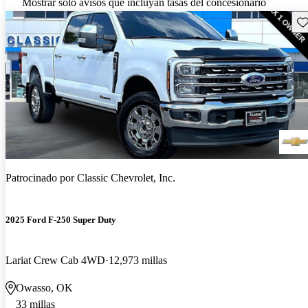
Mostrar solo avisos que incluyan tasas del concesionario
Gu
Patrocinado por
Classic Chevrolet, Inc.
2025 Ford F-250 Super Duty
Lariat Crew Cab 4WD
12,973 millas
Owasso, OK
33 millas