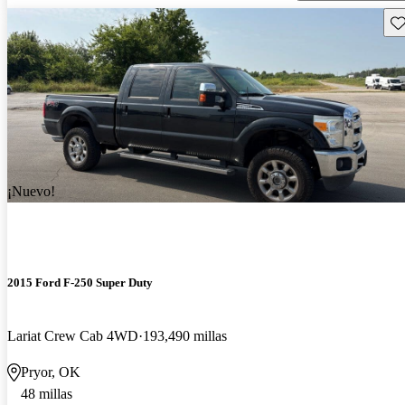
Gu
¡Nuevo!
2015 Ford F-250 Super Duty
Lariat Crew Cab 4WD
193,490 millas
Pryor, OK
48 millas