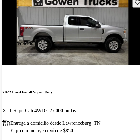
Gu
Precio reducido
-$1,000
2022 Ford F-250 Super Duty
XLT SuperCab 4WD
125,000 millas
Entrega a domicilio desde Lawrenceburg, TN
El precio incluye envío de $850