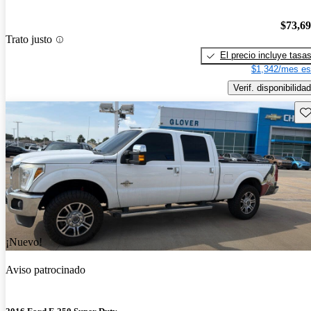
$73,6
Trato justo
El precio incluye tasa
$1,342/mes es
Verif. disponibilidad
Gu
¡Nuevo!
Aviso patrocinado