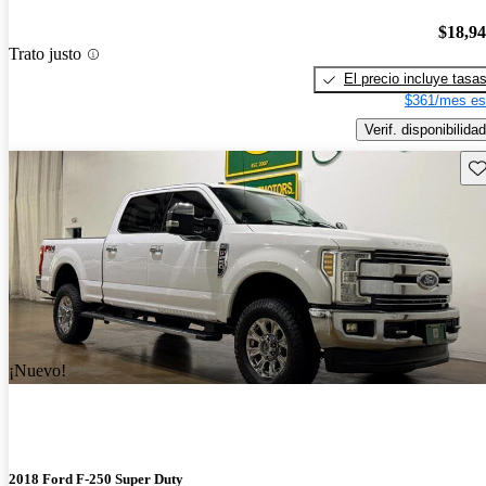
$18,9
Trato justo
El precio incluye tasa
$361/mes es
Verif. disponibilidad
Gu
¡Nuevo!
2018 Ford F-250 Super Duty