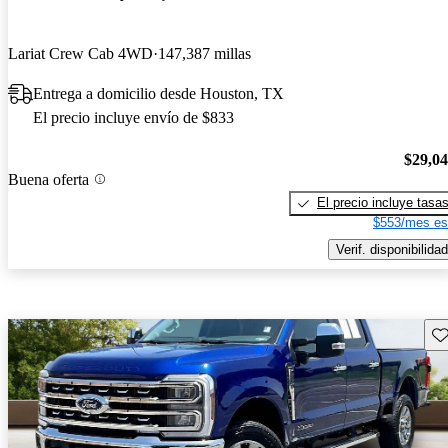
Lariat Crew Cab 4WD
147,387 millas
Entrega a domicilio desde Houston, TX
El precio incluye envío de $833
$29,0
Buena oferta
El precio incluye tasa
$553/mes es
Verif. disponibilidad
Gu