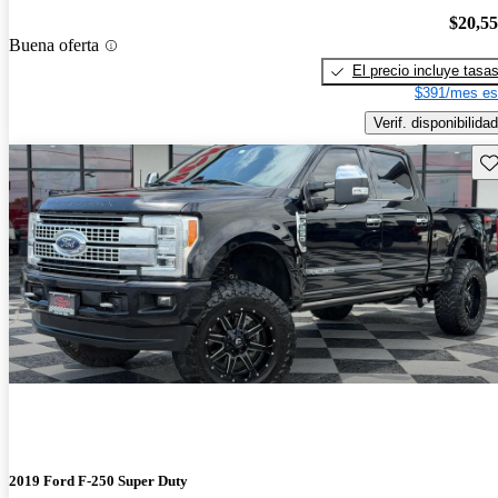
$20,5
Buena oferta
El precio incluye tasa
$391/mes es
Verif. disponibilidad
Gu
2019 Ford F-250 Super Duty