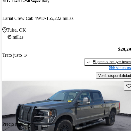
2017 Ford F-250 Super Duty
Lariat Crew Cab 4WD
155,222 millas
Tulsa, OK
45 millas
$29,2
Trato justo
El precio incluye tasa
$557/mes es
Verif. disponibilidad
Gu
Precio reducido