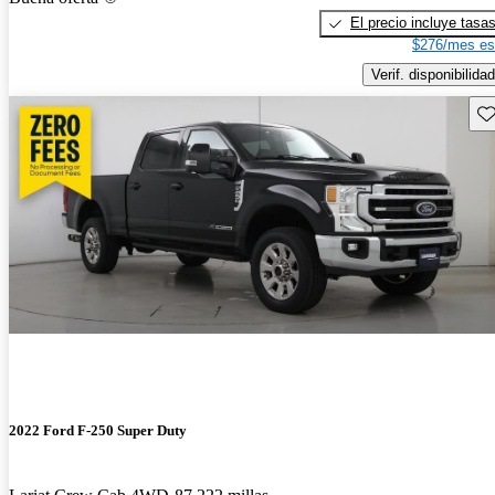
El precio incluye tasa
$276/mes es
Verif. disponibilidad
Gu
2022 Ford F-250 Super Duty