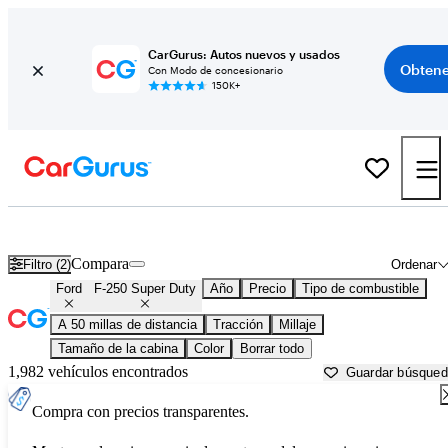
CarGurus: Autos nuevos y usados
Obtene
Con Modo de concesionario
150K+
Ford F-250 Super Duty usados en venta cerca de
Bartlesville, OK
Compara
Filtro (2)
Ordenar
Ford
F-250 Super Duty
Año
Precio
Tipo de combustible
A 50 millas de distancia
Tracción
Millaje
Tamaño de la cabina
Color
Borrar todo
1,982 vehículos encontrados
Guardar búsque
Compra con precios transparentes.