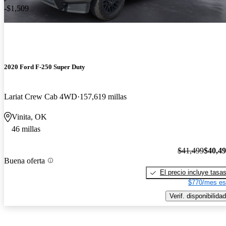
-$1,509
2020 Ford F-250 Super Duty
Lariat Crew Cab 4WD
157,619 millas
Vinita, OK
46 millas
$41,499
$40,4
Buena oferta
El precio incluye tasa
$770/mes es
Verif. disponibilidad