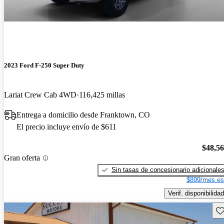
2023 Ford F-250 Super Duty
Lariat Crew Cab 4WD
116,425 millas
Entrega a domicilio desde Franktown, CO
El precio incluye envío de $611
$48,5
Gran oferta
Sin tasas de concesionario adicionale
$899/mes es
Verif. disponibilidad
Gu