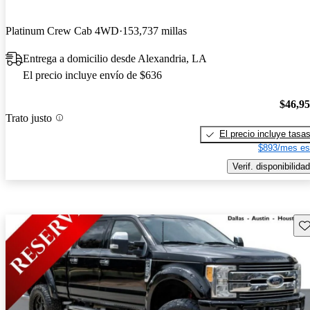
Platinum Crew Cab 4WD
153,737 millas
Entrega a domicilio desde Alexandria, LA
El precio incluye envío de $636
$46,9
Trato justo
El precio incluye tasa
$893/mes es
Verif. disponibilidad
Gu