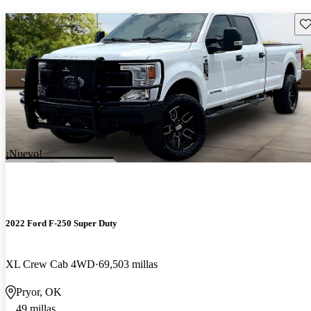
Gu
¡Nuevo!
2022 Ford F-250 Super Duty
XL Crew Cab 4WD
69,503 millas
Pryor, OK
49 millas