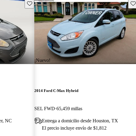
Guarda este Aviso
Gu
¡Nuevo!
2014 Ford C-Max Hybrid
SEL FWD
65,459 millas
er, NC
Entrega a domicilio desde Houston, TX
El precio incluye envío de $1,812