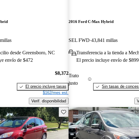
brid
2016 Ford C-Max Hybrid
millas
SEL FWD
43,841 millas
icilio desde Greensboro, NC
Transferencia a la tienda a Mec
uye envío de $472
El precio incluye envío de $899
$8,372
Trato
justo
El precio incluye tasas
Sin tasas de concesi
$162/mes est.
Verif. disponibilidad
V
Guarda este Aviso