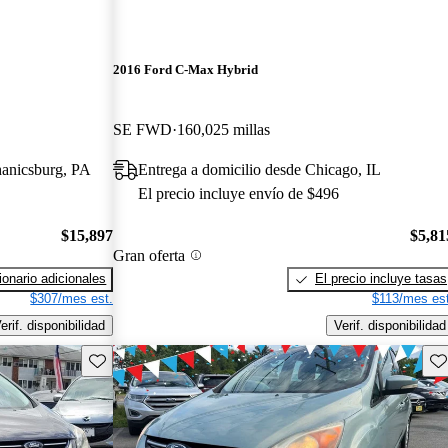
2016 Ford C-Max Hybrid
SE FWD
160,025 millas
hanicsburg, PA
Entrega a domicilio desde Chicago, IL
El precio incluye envío de $496
$15,897
$5,81
Gran oferta
onario adicionales
El precio incluye tasas
$307/mes est.
$113/mes est
erif. disponibilidad
Verif. disponibilidad
Guarda este Aviso
Gu