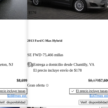
Precio reducido
-$579
2013 Ford C-Max Hybrid
SE FWD
75,466 millas
geton, NJ
Entrega a domicilio desde Chantilly, VA
El precio incluye envío de $178
$8,699
$8,179
$7,60
Gran oferta
recio incluye tasas
El precio incluye tasas
$168/mes est.
$147/mes est
erif. disponibilidad
Verif. disponibilidad