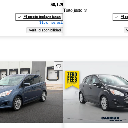
$8,129
Trato justo
El precio incluye tasas
El p
$157/mes est.
Verif. disponibilidad
V
Guarda este Aviso