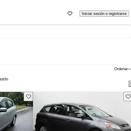
Iniciar sesión o registrarse
Ordenar
nario
Guarda este Aviso
Gu