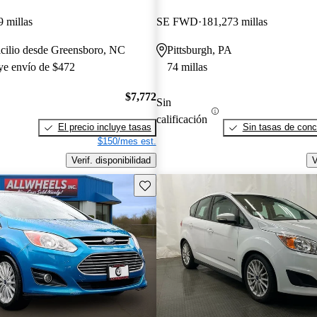
 millas
SE FWD
181,273 millas
icilio desde Greensboro, NC
Pittsburgh, PA
uye envío de $472
74 millas
$7,772
Sin
calificación
El precio incluye tasas
Sin tasas de conc
$150/mes est.
Verif. disponibilidad
V
Guarda este Aviso