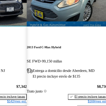
2013 Ford C-Max Hybrid
SE FWD
99,150 millas
, NJ
Entrega a domicilio desde Aberdeen, MD
El precio incluye envío de $135
$7,342
$8,73
Trato justo
recio incluye tasas
El precio incluye tasas
$142/mes est.
$169/mes est