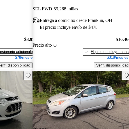
SEL FWD
59,268 millas
Entrega a domicilio desde Franklin, OH
El precio incluye envío de $478
$3,995
$16,46
Precio alto
esionario adicionales
El precio incluye tasas
$78/mes est.
$318/mes est
erif. disponibilidad
Verif. disponibilidad
Guarda este Aviso
Gu