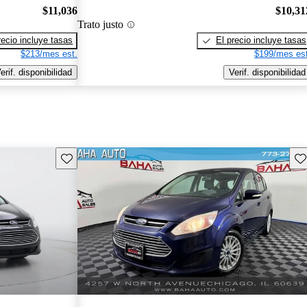
$11,036
$10,31
Trato justo
recio incluye tasas
El precio incluye tasas
$213/mes est.
$199/mes est
erif. disponibilidad
Verif. disponibilidad
Guarda este Aviso
Gu