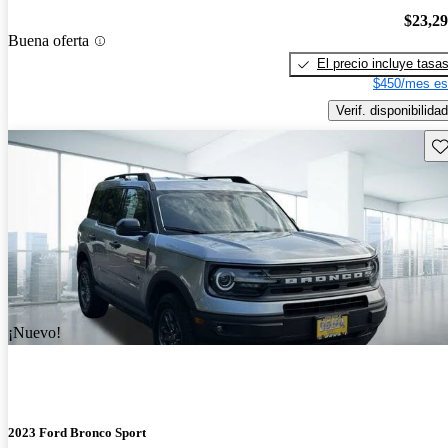
$23,2
Buena oferta
El precio incluye tasa
$450/mes es
Verif. disponibilidad
Gu
¡Nuevo!
2023 Ford Bronco Sport