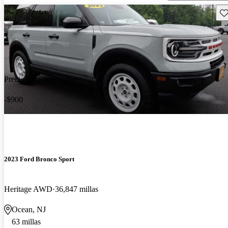
Gu
Precio reducido
-$900
2023 Ford Bronco Sport
Heritage AWD
36,847 millas
Ocean, NJ
63 millas