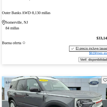
Outer Banks AWD
8,130 millas
Somerville, NJ
84 millas
$33,1
Buena oferta
El precio incluye tasa
$619/mes es
Verif. disponibilidad
Gu