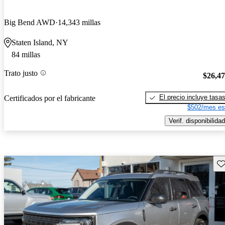
Big Bend AWD
14,343 millas
Staten Island, NY
84 millas
Trato justo
$26,4
El precio incluye tasa
Certificados por el fabricante
$502/mes es
Verif. disponibilidad
Gu