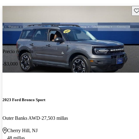
Gu
Precio reducido
-$3,000
2023 Ford Bronco Sport
Outer Banks AWD
27,503 millas
Cherry Hill, NJ
48 millas