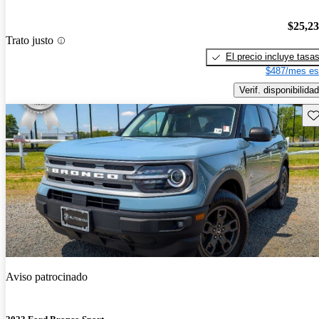
$25,2
Trato justo
El precio incluye tasa
$487/mes es
Verif. disponibilidad
Gu
Aviso patrocinado