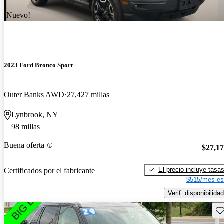
¡Nuevo!
2023 Ford Bronco Sport
Outer Banks AWD
27,427 millas
Lynbrook, NY
98 millas
Buena oferta
$27,1
El precio incluye tasa
Certificados por el fabricante
$515/mes es
Verif. disponibilidad
Gu