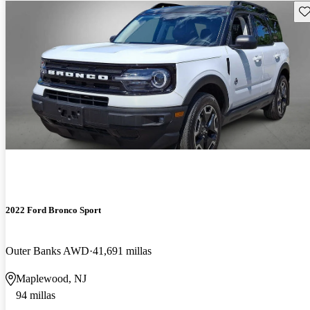
Gu
2022 Ford Bronco Sport
Outer Banks AWD
41,691 millas
Maplewood, NJ
94 millas