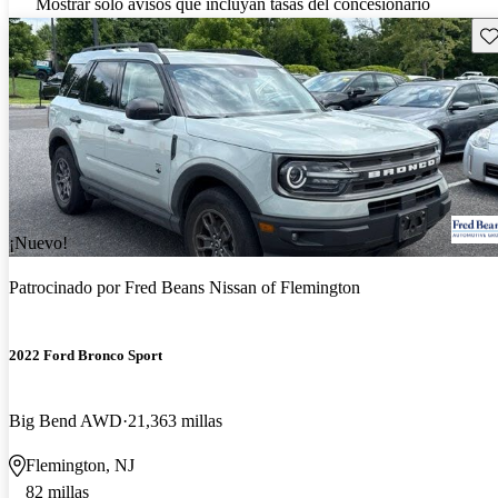
Mostrar solo avisos que incluyan tasas del concesionario
Gu
¡Nuevo!
Patrocinado por
Fred Beans Nissan of Flemington
2022 Ford Bronco Sport
Big Bend AWD
21,363 millas
Flemington, NJ
82 millas