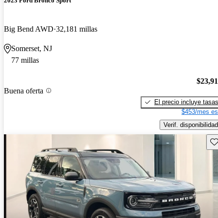
2023 Ford Bronco Sport
Big Bend AWD
32,181 millas
Somerset, NJ
77 millas
$23,9
Buena oferta
El precio incluye tasa
$453/mes es
Verif. disponibilidad
Gu