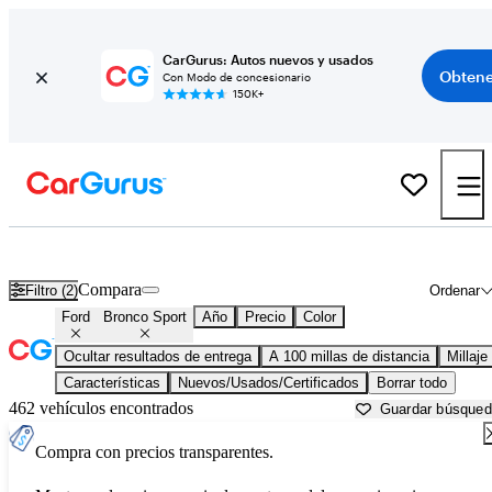
CarGurus: Autos nuevos y usados
Obtene
Con Modo de concesionario
150K+
Ford Bronco Sport usados en venta cerca de
Atlantic City, NJ
Compara
Filtro (2)
Ordenar
Ford
Bronco Sport
Año
Precio
Color
Ocultar resultados de entrega
A 100 millas de distancia
Millaje
Características
Nuevos/Usados/Certificados
Borrar todo
462 vehículos encontrados
Guardar búsque
Compra con precios transparentes.