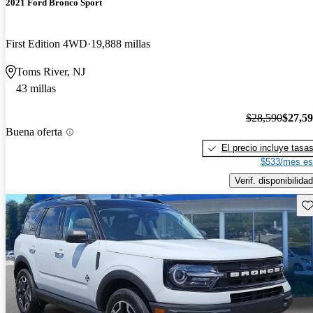
2021 Ford Bronco Sport
First Edition 4WD
19,888 millas
Toms River, NJ
43 millas
$28,590
$27,5
Buena oferta
El precio incluye tasa
$533/mes es
Verif. disponibilidad
Gu