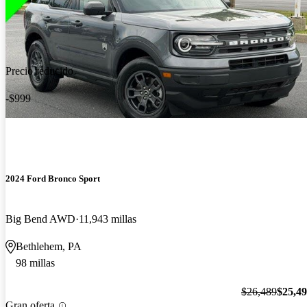
Precio reducido
-$999
2024 Ford Bronco Sport
Big Bend AWD
11,943 millas
Bethlehem, PA
98 millas
$26,489
$25,4
Gran oferta