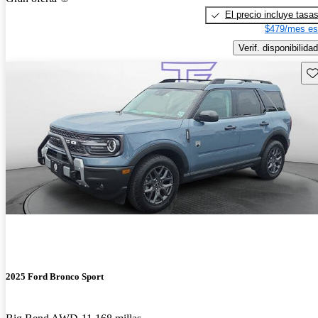
El precio incluye tasa
$479/mes es
Verif. disponibilidad
Gu
2025 Ford Bronco Sport