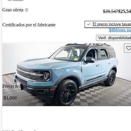
Gran oferta
$28,547
$25,5
El precio incluye tasa
Certificados por el fabricante
$484/mes es
Verif. disponibilidad
Gu
Precio reducido
-$1,000