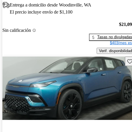
Entrega a domicilio desde Woodinville, WA
El precio incluye envío de $1,100
$21,0
Sin calificación
Tasas no divulgada
$403/mes es
Verif. disponibilidad
Gu
Precio reducido
-$2,984