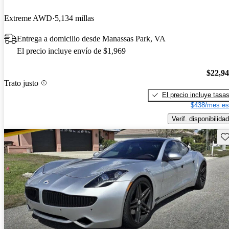
Extreme AWD
5,134 millas
Entrega a domicilio desde Manassas Park, VA
El precio incluye envío de $1,969
$22,9
Trato justo
El precio incluye tasa
$438/mes es
Verif. disponibilidad
Gu