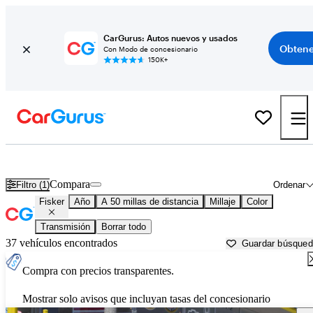
CarGurus: Autos nuevos y usados
Obtene
Con Modo de concesionario
150K+
Autos Fisker usados en venta cerca de
Surprise, AZ
Compara
Filtro (1)
Ordenar
Fisker
Año
A 50 millas de distancia
Millaje
Color
Transmisión
Borrar todo
37 vehículos encontrados
Guardar búsque
Compra con precios transparentes.
Mostrar solo avisos que incluyan tasas del concesionario