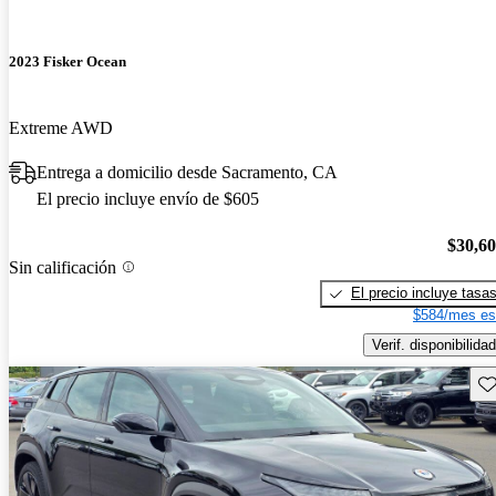
2023 Fisker Ocean
Extreme AWD
Entrega a domicilio desde Sacramento, CA
El precio incluye envío de $605
$30,6
Sin calificación
El precio incluye tasa
$584/mes es
Verif. disponibilidad
Gu