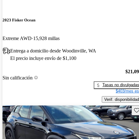
2023 Fisker Ocean
Extreme AWD
15,928 millas
Entrega a domicilio desde Woodinville, WA
El precio incluye envío de $1,100
$21,0
Sin calificación
Tasas no divulgada
$403/mes es
Verif. disponibilidad
Gu