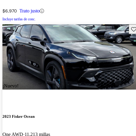
$6,970
Trato justo
Incluye tarifas de conc.
Gu
¡Nuevo!
2023 Fisker Ocean
One AWD
11,213 millas