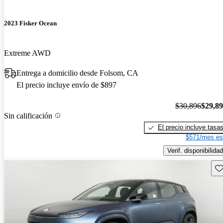
2023 Fisker Ocean
Extreme AWD
Entrega a domicilio desde Folsom, CA
El precio incluye envío de $897
$30,896
$29,8
Sin calificación
El precio incluye tasa
$571/mes es
Verif. disponibilidad
Gu