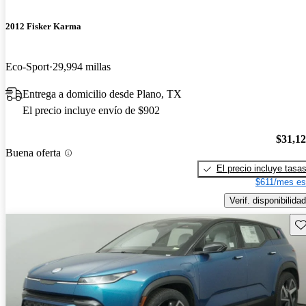
2012 Fisker Karma
Eco-Sport
29,994 millas
Entrega a domicilio desde Plano, TX
El precio incluye envío de $902
$31,1
Buena oferta
El precio incluye tasa
$611/mes es
Verif. disponibilidad
Gu