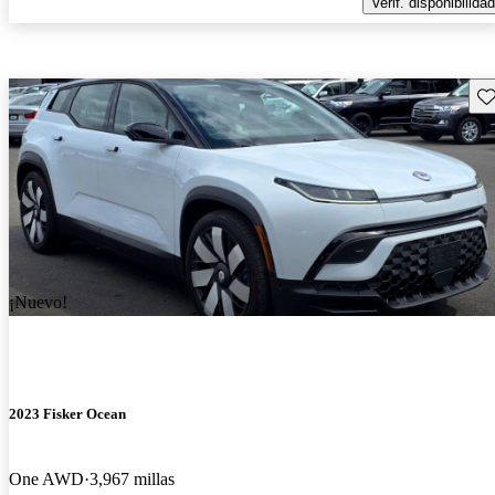
Verif. disponibilidad
Gu
¡Nuevo!
2023 Fisker Ocean
One AWD
3,967 millas