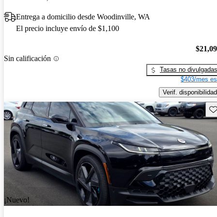
Entrega a domicilio desde Woodinville, WA
El precio incluye envío de $1,100
$21,0
Sin calificación
Tasas no divulgada
$403/mes es
Verif. disponibilidad
Gu
¡Nuevo!