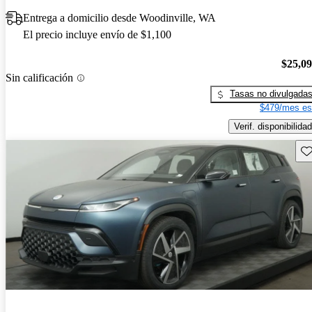
Entrega a domicilio desde Woodinville, WA
El precio incluye envío de $1,100
$25,0
Sin calificación
Tasas no divulgada
$479/mes es
Verif. disponibilidad
Gu