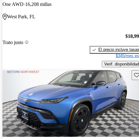
One AWD
16,208 millas
West Park, FL
$18,9
Trato justo
El precio incluye tasa
$345/mes es
Verif. disponibilidad
Gu