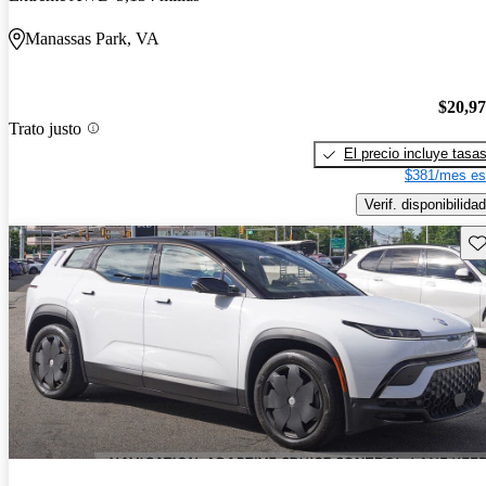
Manassas Park, VA
$20,9
Trato justo
El precio incluye tasa
$381/mes es
Verif. disponibilidad
Gu