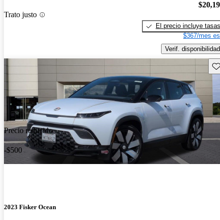
$20,1
Trato justo
El precio incluye tasa
$367/mes es
Verif. disponibilidad
Gu
Precio reducido
-$500
2023 Fisker Ocean