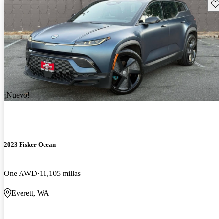
Gu
¡Nuevo!
2023 Fisker Ocean
One AWD
11,105 millas
Everett, WA