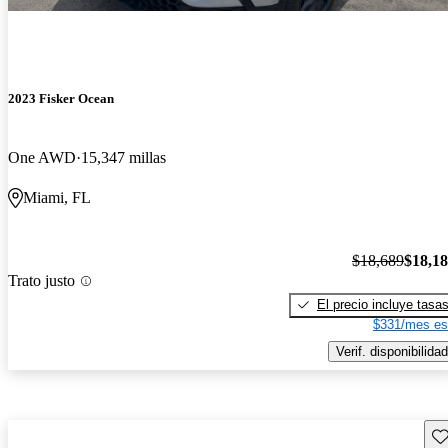
2023 Fisker Ocean
One AWD
15,347 millas
Miami, FL
$18,689
$18,1
Trato justo
El precio incluye tasa
$331/mes es
Verif. disponibilidad
Gu