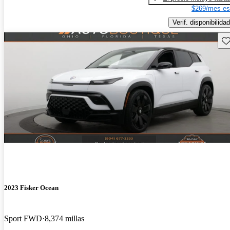
$269/mes es
Verif. disponibilidad
Gu
2023 Fisker Ocean
Sport FWD
8,374 millas