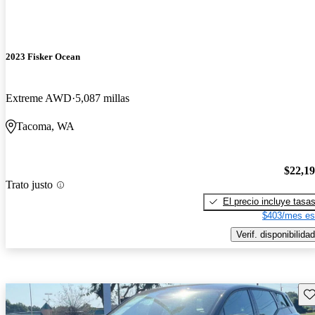
2023 Fisker Ocean
Extreme AWD
5,087 millas
Tacoma, WA
$22,1
Trato justo
El precio incluye tasa
$403/mes es
Verif. disponibilidad
Gu