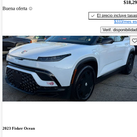
$18,2
Buena oferta
El precio incluye tasa
$333/mes es
Verif. disponibilidad
Gu
2023 Fisker Ocean