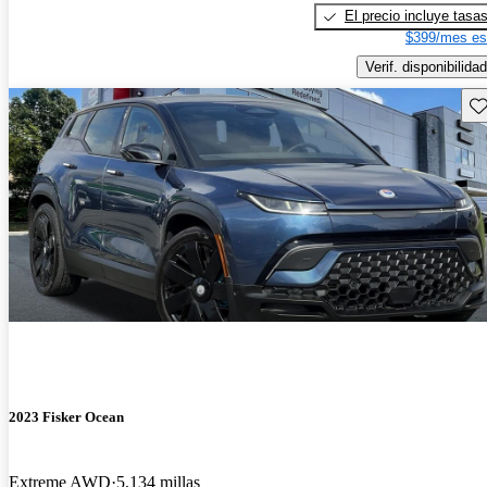
El precio incluye tasa
$399/mes es
Verif. disponibilidad
Gu
2023 Fisker Ocean
Extreme AWD
5,134 millas