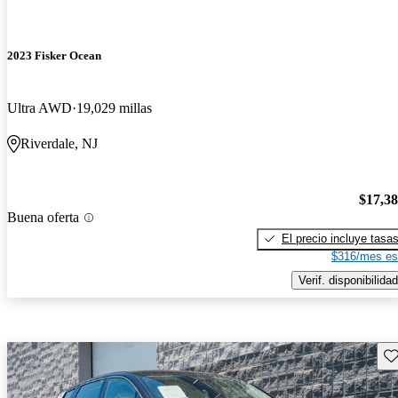
2023 Fisker Ocean
Ultra AWD
19,029 millas
Riverdale, NJ
$17,3
Buena oferta
El precio incluye tasa
$316/mes es
Verif. disponibilidad
Gu