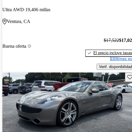
Ultra AWD
19,406 millas
Ventura, CA
$17,522
$17,0
Buena oferta
El precio incluye tasa
$309/mes es
Verif. disponibilidad
Gu