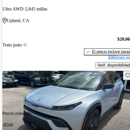
Ultra AWD
2,845 millas
Upland, CA
$20,0
Trato justo
El precio incluye tasa
$365/mes es
Verif. disponibilidad
Gu
Precio reducido
-$500