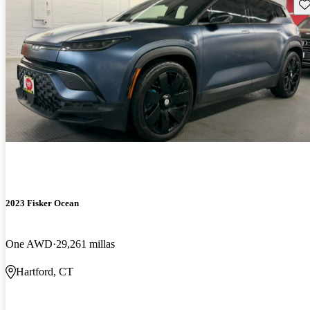
Gu
2023 Fisker Ocean
One AWD
29,261 millas
Hartford, CT