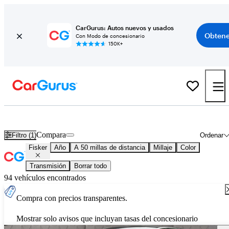
CarGurus: Autos nuevos y usados
Obtene
Con Modo de concesionario
150K+
Autos Fisker usados en venta en todo el país
Compara
Filtro (1)
Ordenar
Fisker
Año
A 50 millas de distancia
Millaje
Color
Transmisión
Borrar todo
94 vehículos encontrados
Compra con precios transparentes.
Mostrar solo avisos que incluyan tasas del concesionario