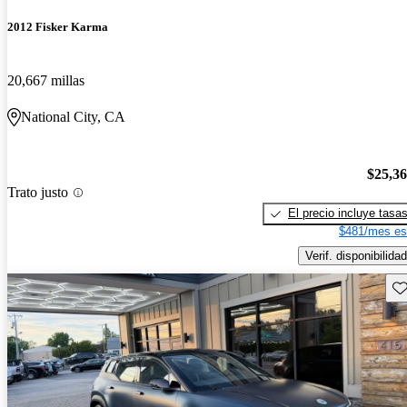
2012 Fisker Karma
20,667 millas
National City, CA
$25,3
Trato justo
El precio incluye tasa
$481/mes es
Verif. disponibilidad
Gu