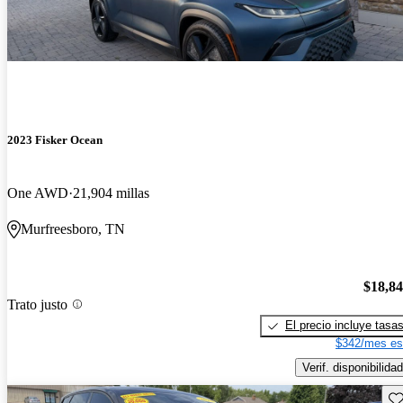
2023 Fisker Ocean
One AWD
21,904 millas
Murfreesboro, TN
$18,8
Trato justo
El precio incluye tasa
$342/mes es
Verif. disponibilidad
Gu