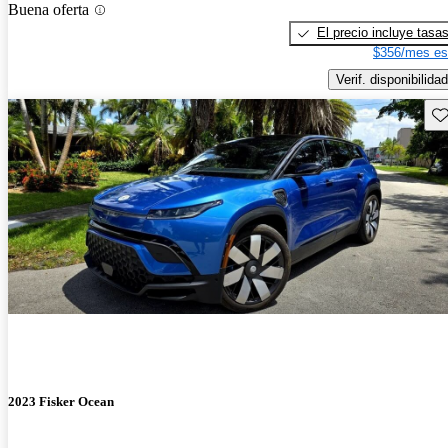
Buena oferta
El precio incluye tasa
$356/mes es
Verif. disponibilidad
Gu
2023 Fisker Ocean