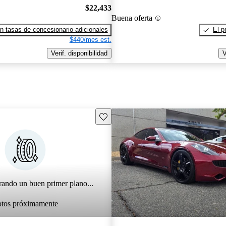
$22,433
Buena oferta
n tasas de concesionario adicionales
El p
$440/mes est.
Verif. disponibilidad
V
Guarda este Aviso
rando un buen primer plano...
otos próximamente