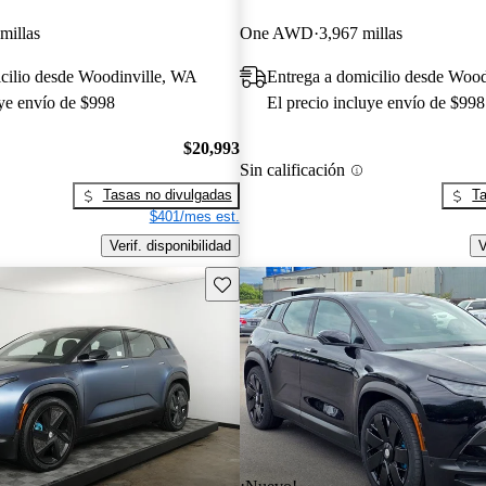
millas
One AWD
3,967 millas
cilio desde Woodinville, WA
Entrega a domicilio desde Woo
uye envío de $998
El precio incluye envío de $998
$20,993
Sin calificación
Tasas no divulgadas
Ta
$401/mes est.
Verif. disponibilidad
V
Guarda este Aviso