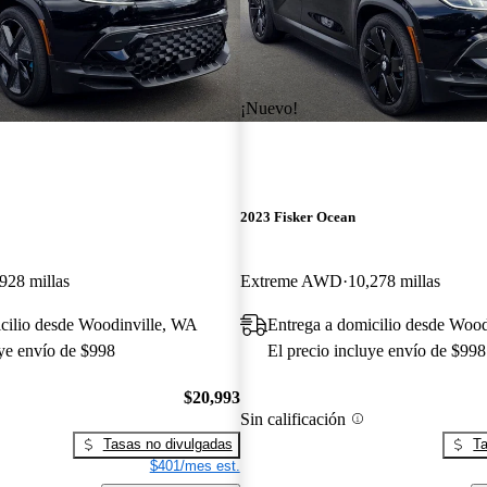
¡Nuevo!
2023 Fisker Ocean
928 millas
Extreme AWD
10,278 millas
cilio desde Woodinville, WA
Entrega a domicilio desde Woo
uye envío de $998
El precio incluye envío de $998
$20,993
Sin calificación
Tasas no divulgadas
Ta
$401/mes est.