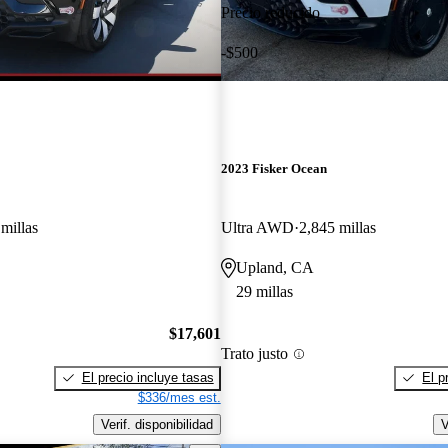
Precio reducido
-$500
2023 Fisker Ocean
millas
Ultra AWD
2,845 millas
Upland, CA
29 millas
$17,601
Trato justo
El precio incluye tasas
El p
$336/mes est.
Verif. disponibilidad
V