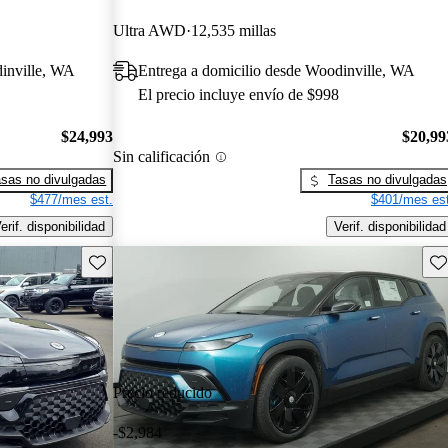
Ultra AWD
12,535 millas
dinville, WA
Entrega a domicilio desde Woodinville, WA
El precio incluye envío de $998
$24,993
$20,99
Sin calificación
sas no divulgadas
Tasas no divulgadas
$477/mes est.
$401/mes est
erif. disponibilidad
Verif. disponibilidad
Guarda este Aviso
Gu
Precio reducido
-$2,984