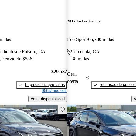
2012 Fisker Karma
millas
Eco-Sport
66,780 millas
icilio desde Folsom, CA
Temecula, CA
uye envío de $586
38 millas
$29,582
Gran
oferta
El precio incluye tasas
Sin tasas de concesi
$565/mes est.
Verif. disponibilidad
V
Guarda este Aviso