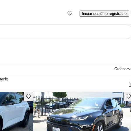
Iniciar sesión o registrarse
Ordenar
nario
Guarda este Aviso
Gu