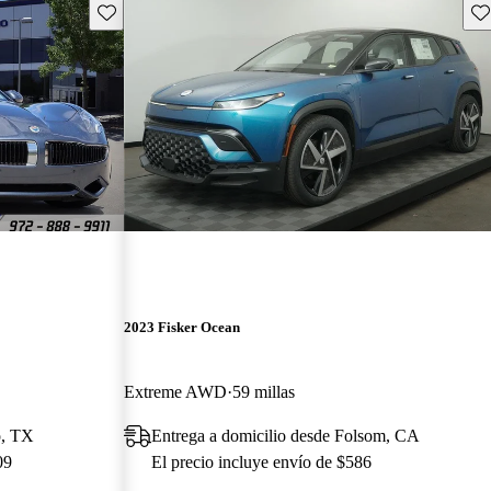
Guarda este Aviso
Gu
2023 Fisker Ocean
Extreme AWD
59 millas
o, TX
Entrega a domicilio desde Folsom, CA
09
El precio incluye envío de $586