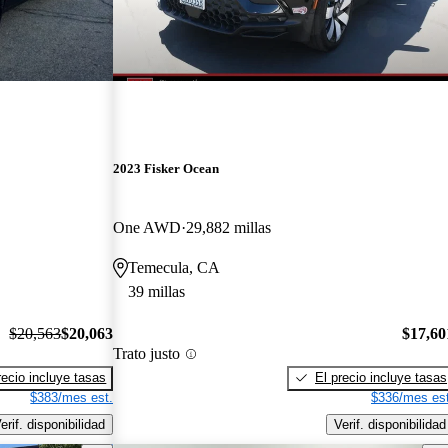
2023 Fisker Ocean
One AWD
29,882 millas
Temecula, CA
39 millas
$20,563
$20,063
$17,60
Trato justo
recio incluye tasas
El precio incluye tasas
$383/mes est.
$336/mes est
erif. disponibilidad
Verif. disponibilidad