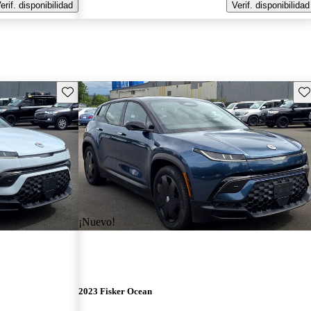
erif. disponibilidad
Verif. disponibilidad
Guarda este Aviso
Gu
¡Nuevo!
2023 Fisker Ocean