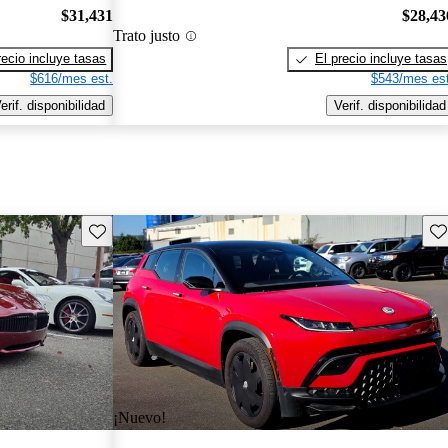
$31,431
$28,43
Trato justo
recio incluye tasas
El precio incluye tasas
$616/mes est.
$543/mes est
erif. disponibilidad
Verif. disponibilidad
Guarda este Aviso
Gu
¡Nuevo!