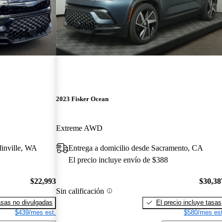
2023 Fisker Ocean
Extreme AWD
dinville, WA
Entrega a domicilio desde Sacramento, CA
El precio incluye envío de $388
$22,993
$30,38
Sin calificación
sas no divulgadas
El precio incluye tasas
$439/mes est.
$580/mes est