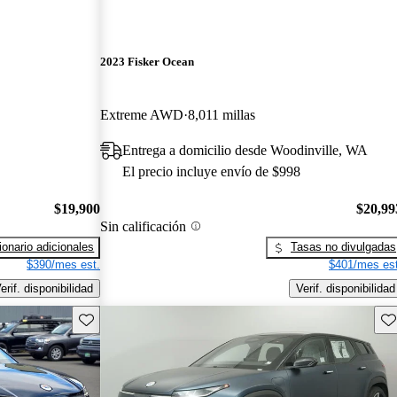
2023 Fisker Ocean
Extreme AWD
8,011 millas
Entrega a domicilio desde Woodinville, WA
El precio incluye envío de $998
$19,900
$20,99
Sin calificación
onario adicionales
Tasas no divulgadas
$390/mes est.
$401/mes est
erif. disponibilidad
Verif. disponibilidad
Guarda este Aviso
Gu