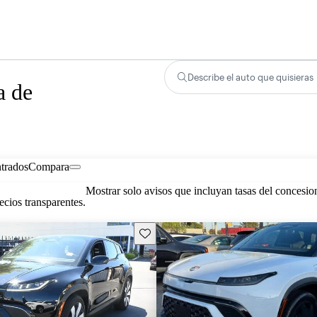
Describe el auto que quisieras
a de
trados
Compara
Mostrar solo avisos que incluyan tasas del concesio
cios transparentes.
Guarda este Aviso