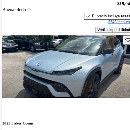
$19,0
Buena oferta
El precio incluye tasa
$349/mes es
Verif. disponibilidad
Gu
2023 Fisker Ocean