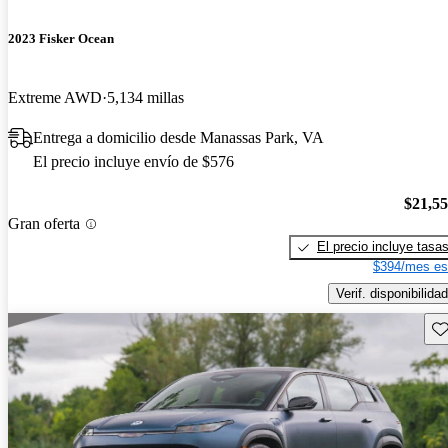
2023 Fisker Ocean
Extreme AWD
5,134 millas
Entrega a domicilio desde Manassas Park, VA
El precio incluye envío de $576
$21,5
Gran oferta
El precio incluye tasa
$394/mes es
Verif. disponibilidad
Gu