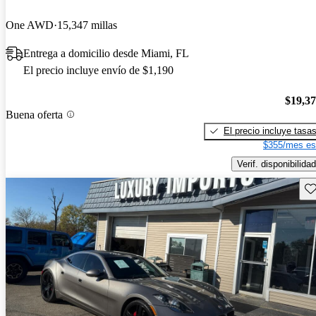
One AWD
15,347 millas
Entrega a domicilio desde Miami, FL
El precio incluye envío de $1,190
$19,3
Buena oferta
El precio incluye tasa
$355/mes es
Verif. disponibilidad
Gu