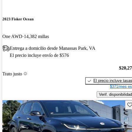
2023 Fisker Ocean
One AWD
14,382 millas
Entrega a domicilio desde Manassas Park, VA
El precio incluye envío de $576
$20,2
Trato justo
El precio incluye tasa
$371/mes es
Verif. disponibilidad
Gu