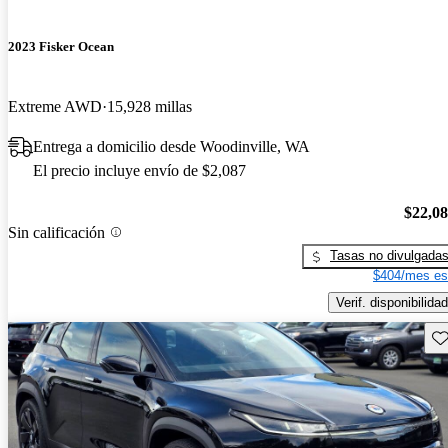
2023 Fisker Ocean
Extreme AWD
15,928 millas
Entrega a domicilio desde Woodinville, WA
El precio incluye envío de $2,087
$22,0
Sin calificación
Tasas no divulgada
$404/mes es
Verif. disponibilidad
Gu