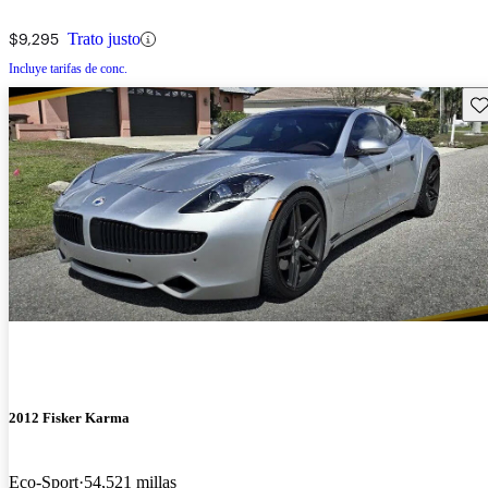
$9,295
Trato justo
Incluye tarifas de conc.
Gu
2012 Fisker Karma
Eco-Sport
54,521 millas