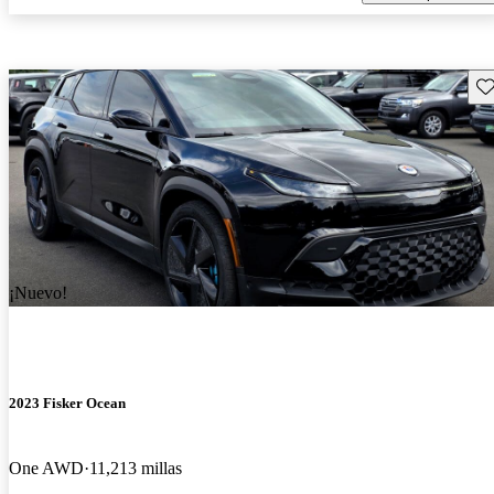
Gu
¡Nuevo!
2023 Fisker Ocean
One AWD
11,213 millas