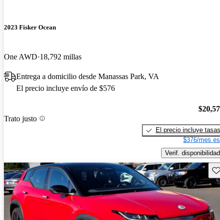
2023 Fisker Ocean
One AWD
18,792 millas
Entrega a domicilio desde Manassas Park, VA
El precio incluye envío de $576
$20,5
Trato justo
El precio incluye tasa
$376/mes es
Verif. disponibilidad
Gu