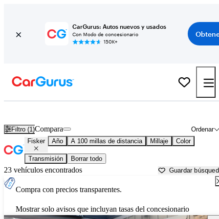
CarGurus: Autos nuevos y usados
Obtene
Con Modo de concesionario
150K+
Autos Fisker usados en venta cerca de
Gadsden, AL
Compara
Filtro (1)
Ordenar
Fisker
Año
A 100 millas de distancia
Millaje
Color
Transmisión
Borrar todo
23 vehículos encontrados
Guardar búsque
Compra con precios transparentes.
Mostrar solo avisos que incluyan tasas del concesionario