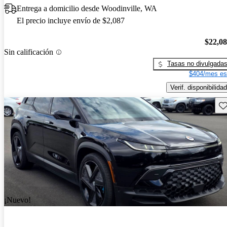
Entrega a domicilio desde Woodinville, WA
El precio incluye envío de $2,087
$22,0
Sin calificación
Tasas no divulgada
$404/mes es
Verif. disponibilidad
Gu
¡Nuevo!