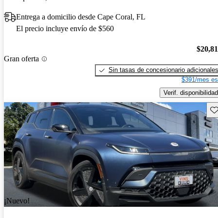
Entrega a domicilio desde Cape Coral, FL
El precio incluye envío de $560
$20,8
Gran oferta
Sin tasas de concesionario adicionale
$391/mes es
Verif. disponibilidad
Gu
¡Nuevo!