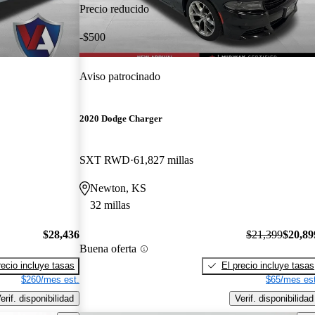
Precio reducido
-$500
Aviso patrocinado
2020 Dodge Charger
SXT RWD
61,827 millas
Newton, KS
32 millas
$28,436
$21,399
$20,89
Buena oferta
recio incluye tasas
El precio incluye tasas
$260/mes est.
$65/mes est
erif. disponibilidad
Verif. disponibilidad