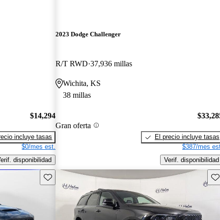
2023 Dodge Challenger
R/T RWD
37,936 millas
Wichita, KS
38 millas
$14,294
$33,28
Gran oferta
recio incluye tasas
El precio incluye tasas
$0/mes est.
$387/mes est
erif. disponibilidad
Verif. disponibilidad
Guarda este Aviso
Gu