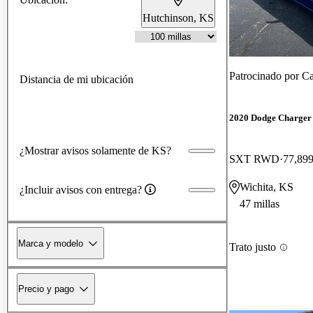
Hutchinson, KS
Patrocinado por
Ca
Distancia de mi ubicación
2020 Dodge Charger
¿Mostrar avisos solamente de KS?
SXT RWD
77,899
Wichita, KS
¿Incluir avisos con entrega?
47 millas
Marca y modelo
Trato justo
Precio y pago