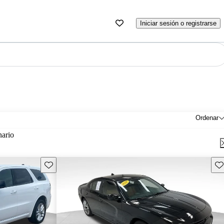
Iniciar sesión o registrarse
Ordenar
nario
Guarda este Aviso
Gu