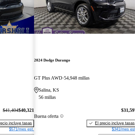
2024 Dodge Durango
GT Plus AWD
54,948 millas
Salina, KS
56 millas
$41,404
$40,321
$31,59
Buena oferta
recio incluye tasas
El precio incluye tasas
$571/mes est.
$341/mes est