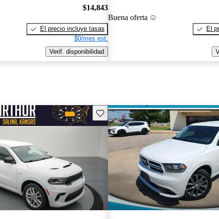
$14,843
Buena oferta
El precio incluye tasas
El p
$0/mes est.
Verif. disponibilidad
V
Guarda este Aviso