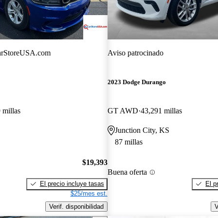
rStoreUSA.com
Aviso patrocinado
2023 Dodge Durango
 millas
GT AWD
43,291 millas
Junction City, KS
87 millas
$19,393
Buena oferta
El precio incluye tasas
El p
$25/mes est.
Verif. disponibilidad
V