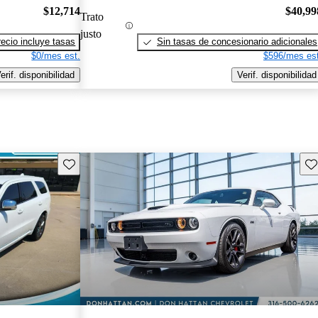
$12,714
$40,99
Trato
justo
recio incluye tasas
Sin tasas de concesionario adicionales
$0/mes est.
$596/mes est
erif. disponibilidad
Verif. disponibilidad
Guarda este Aviso
Gu