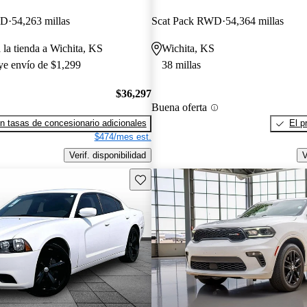
WD
54,263 millas
Scat Pack RWD
54,364 millas
 la tienda a Wichita, KS
Wichita, KS
uye envío de $1,299
38 millas
$36,297
Buena oferta
n tasas de concesionario adicionales
El p
$474/mes est.
Verif. disponibilidad
V
Guarda este Aviso