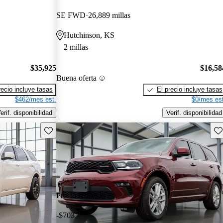
SE FWD
26,889 millas
Hutchinson, KS
2 millas
$35,925
$16,58
Buena oferta
recio incluye tasas
El precio incluye tasas
$462/mes est.
$0/mes est
erif. disponibilidad
Verif. disponibilidad
Guarda este Aviso
Gu
Precio reducido
-$703