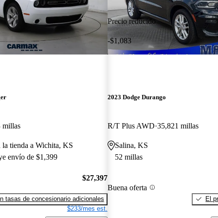
Precio reducido
-$1,083
ger
2023 Dodge Durango
 millas
R/T Plus AWD
35,821 millas
 la tienda a Wichita, KS
Salina, KS
uye envío de $1,399
52 millas
$27,397
Buena oferta
n tasas de concesionario adicionales
El p
$233/mes est.