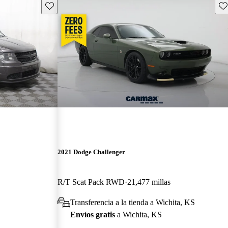
Guarda este Aviso
Gu
2021 Dodge Challenger
R/T Scat Pack RWD
21,477 millas
Transferencia a la tienda a Wichita, KS
Envíos gratis
a Wichita, KS