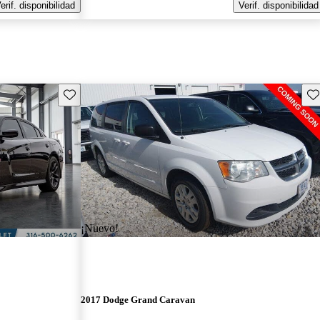
erif. disponibilidad
Verif. disponibilidad
Guarda este Aviso
Gu
¡Nuevo!
2017 Dodge Grand Caravan