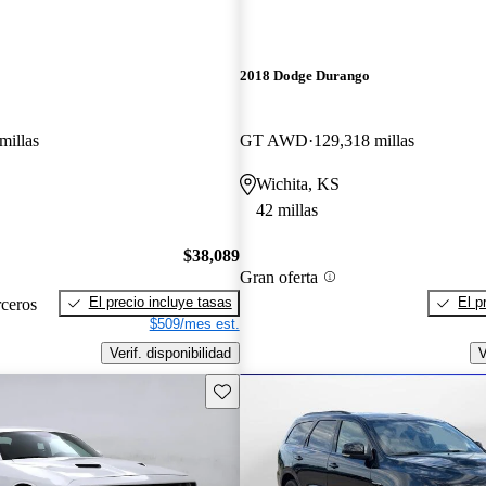
2018 Dodge Durango
millas
GT AWD
129,318 millas
Wichita, KS
42 millas
$38,089
Gran oferta
El precio incluye tasas
El p
rceros
$509/mes est.
Verif. disponibilidad
V
Guarda este Aviso