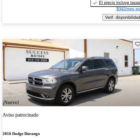
El precio incluye tasa
$342/mes es
Verif. disponibilidad
Gu
¡Nuevo!
Aviso patrocinado
2016 Dodge Durango