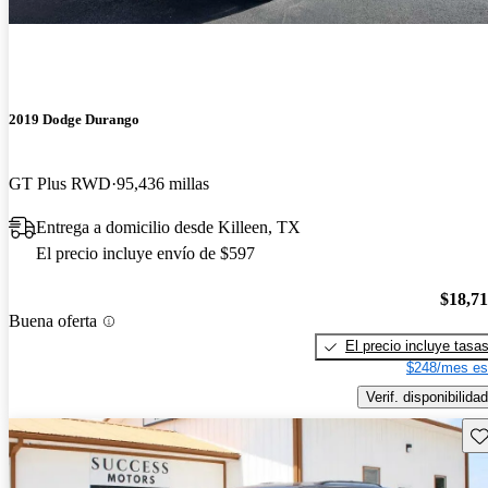
2019 Dodge Durango
GT Plus RWD
95,436 millas
Entrega a domicilio desde Killeen, TX
El precio incluye envío de $597
$18,7
Buena oferta
El precio incluye tasa
$248/mes es
Verif. disponibilidad
Gu