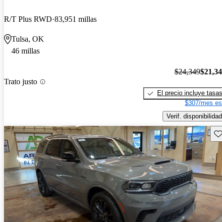
R/T Plus RWD
83,951 millas
Tulsa, OK
46 millas
$24,349
$21,3
Trato justo
El precio incluye tasa
$307/mes es
Verif. disponibilidad
Gu