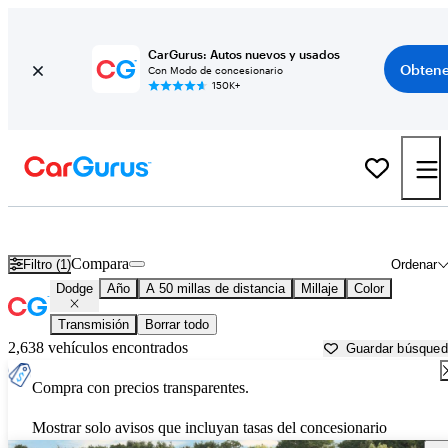
CarGurus: Autos nuevos y usados
Obtene
Con Modo de concesionario
150K+
Autos Dodge usados en venta cerca de
Bartlesville, OK
Compara
Filtro (1)
Ordenar
Dodge
Año
A 50 millas de distancia
Millaje
Color
Transmisión
Borrar todo
2,638 vehículos encontrados
Guardar búsque
Compra con precios transparentes.
Mostrar solo avisos que incluyan tasas del concesionario