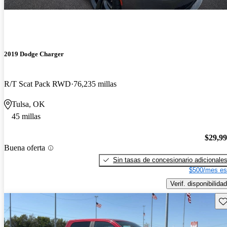
2019 Dodge Charger
R/T Scat Pack RWD
76,235 millas
Tulsa, OK
45 millas
$29,9
Buena oferta
Sin tasas de concesionario adicionale
$500/mes es
Verif. disponibilidad
Gu