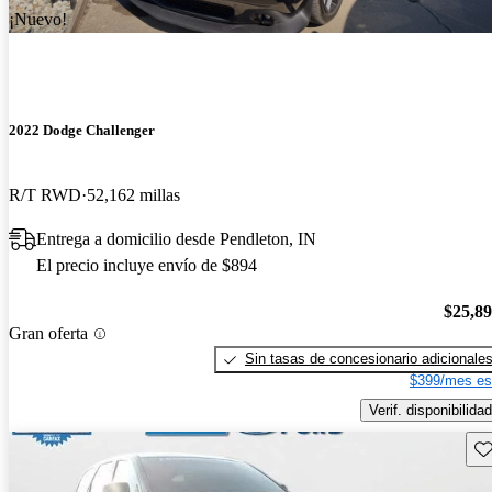
¡Nuevo!
2022 Dodge Challenger
R/T RWD
52,162 millas
Entrega a domicilio desde Pendleton, IN
El precio incluye envío de $894
$25,8
Gran oferta
Sin tasas de concesionario adicionale
$399/mes es
Verif. disponibilidad
Gu