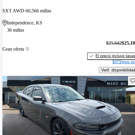
SXT AWD
60,566 millas
Independence, KS
36 millas
$25,642
$25,1
Gran oferta
El precio incluye tasa
$373/mes es
Verif. disponibilidad
Gu