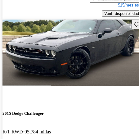
$15/mes es
Verif. disponibilidad
Gu
2015 Dodge Challenger
R/T RWD
95,784 millas