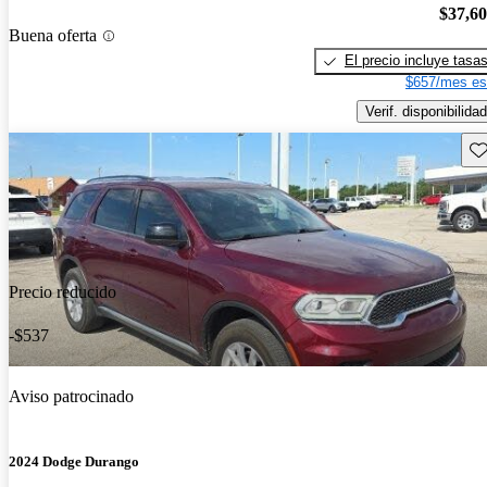
$37,6
Buena oferta
El precio incluye tasa
$657/mes es
Verif. disponibilidad
Gu
Precio reducido
-$537
Aviso patrocinado
2024 Dodge Durango