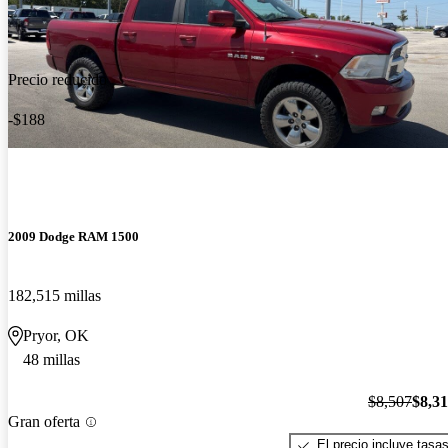
Precio reducido
-$188
2009 Dodge RAM 1500
182,515 millas
Pryor, OK
48 millas
$8,507
$8,3
Gran oferta
El precio incluye tasa