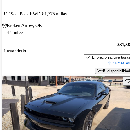
R/T Scat Pack RWD
81,775 millas
Broken Arrow, OK
47 millas
$31,8
Buena oferta
El precio incluye tasa
$531/mes es
Verif. disponibilidad
Gu