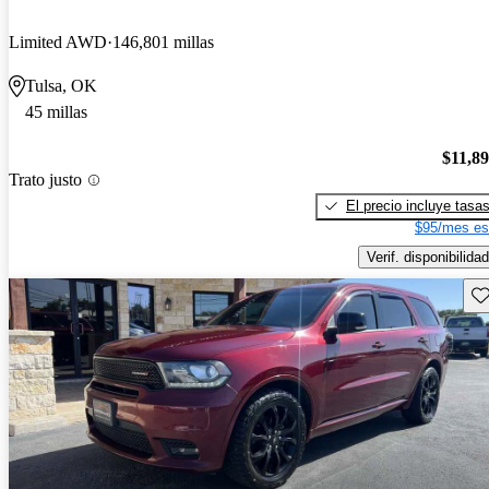
Limited AWD
146,801 millas
Tulsa, OK
45 millas
$11,8
Trato justo
El precio incluye tasa
$95/mes es
Verif. disponibilidad
Gu