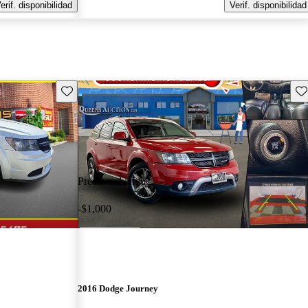
erif. disponibilidad
Verif. disponibilidad
Guarda este Aviso
Gu
Precio reducido
-$1,000
2016 Dodge Journey