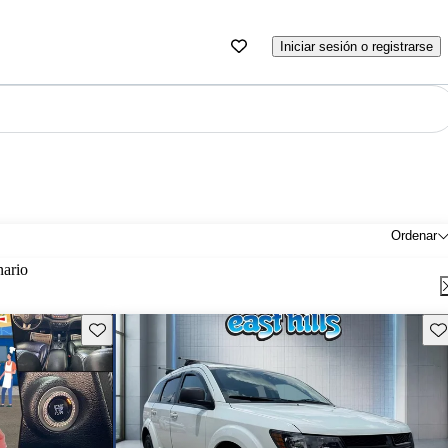
Iniciar sesión o registrarse
Ordenar
nario
Guarda este Aviso
Gu