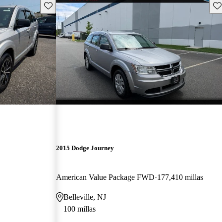
Guarda este Aviso
Gu
2015 Dodge Journey
American Value Package FWD
177,410 millas
Belleville, NJ
100 millas