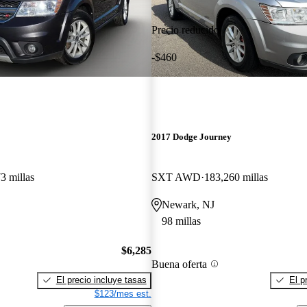
Precio reducido
-$460
2017 Dodge Journey
3 millas
SXT AWD
183,260 millas
Newark, NJ
98 millas
$6,285
Buena oferta
El precio incluye tasas
El p
$123/mes est.