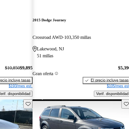
2015 Dodge Journey
Crossroad AWD
103,350 millas
Lakewood, NJ
51 millas
$10,850
$9,895
$5,39
Gran oferta
recio incluye tasas
El precio incluye tasas
$193/mes est.
$105/mes est
erif. disponibilidad
Verif. disponibilidad
Guarda este Aviso
Gu