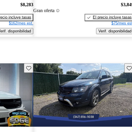
$8,283
$3,84
Gran oferta
recio incluye tasas
El precio incluye tasas
$162/mes est.
$75/mes est
erif. disponibilidad
Verif. disponibilidad
Guarda este Aviso
Gu