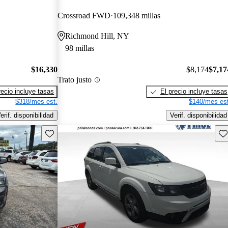
Crossroad FWD
109,348 millas
Richmond Hill, NY
98 millas
$16,330
$8,174
$7,17
Trato justo
recio incluye tasas
El precio incluye tasas
$318/mes est.
$140/mes est
erif. disponibilidad
Verif. disponibilidad
Guarda este Aviso
Gu