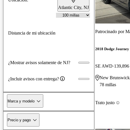
Atlantic City, NJ
Patrocinado por
Ma
Distancia de mi ubicación
2018 Dodge Journey
¿Mostrar avisos solamente de NJ?
SE AWD
139,896 
New Brunswick
¿Incluir avisos con entrega?
78 millas
Marca y modelo
Trato justo
Precio y pago