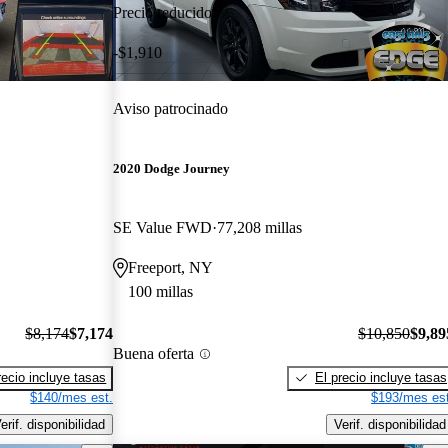
Precio reducido
-$1,910
Aviso patrocinado
2020 Dodge Journey
SE Value FWD
77,208 millas
Freeport, NY
100 millas
$8,174
$7,174
$10,850
$9,89
Buena oferta
recio incluye tasas
El precio incluye tasas
$140/mes est.
$193/mes est
erif. disponibilidad
Verif. disponibilidad