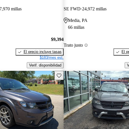
7,970 millas
SE FWD
24,972 millas
Media, PA
66 millas
$9,394
Trato justo
El precio incluye tasas
El p
$183/mes est.
Verif. disponibilidad
V
Guarda este Aviso