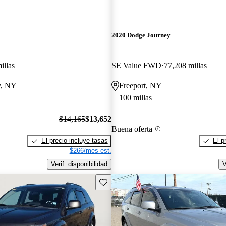
2020 Dodge Journey
illas
SE Value FWD
77,208 millas
y, NY
Freeport, NY
100 millas
$14,165
$13,652
Buena oferta
El precio incluye tasas
El p
$266/mes est.
Verif. disponibilidad
V
Guarda este Aviso