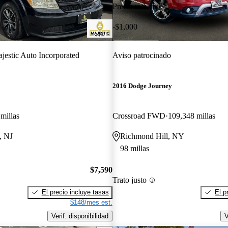
Precio reducido
-$1,000
jestic Auto Incorporated
Aviso patrocinado
2016 Dodge Journey
millas
Crossroad FWD
109,348 millas
, NJ
Richmond Hill, NY
98 millas
$7,590
Trato justo
El precio incluye tasas
El p
$148/mes est.
Verif. disponibilidad
V