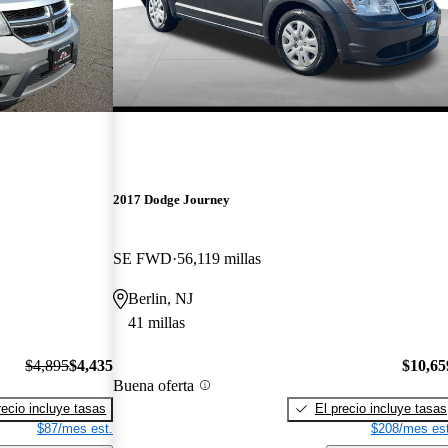
2017 Dodge Journey
SE FWD
56,119 millas
Berlin, NJ
41 millas
$4,895
$4,435
$10,65
Buena oferta
recio incluye tasas
El precio incluye tasas
$87/mes est.
$208/mes est