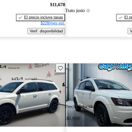
$11,670
Trato justo
El precio incluye tasas
El p
$228/mes est.
Verif. disponibilidad
V
Guarda este Aviso
Precio reducido
-$1,910