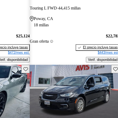
Touring L FWD
44,415 millas
Poway, CA
18 millas
$25,124
$22,78
Gran oferta
recio incluye tasas
El precio incluye tasas
$472/mes est.
$443/mes est
erif. disponibilidad
Verif. disponibilidad
Guarda este Aviso
Gu