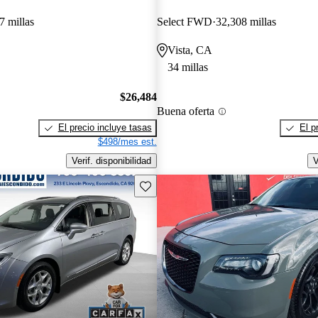
7 millas
Select FWD
32,308 millas
Vista, CA
34 millas
$26,484
Buena oferta
El precio incluye tasas
El p
$498/mes est.
Verif. disponibilidad
V
Guarda este Aviso