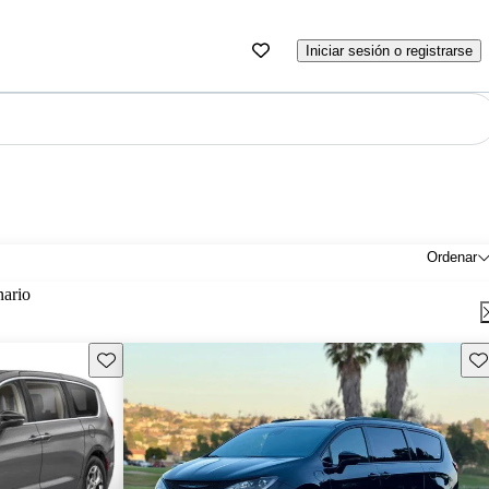
Iniciar sesión o registrarse
Ordenar
nario
Guarda este Aviso
Gu