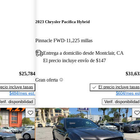
2023 Chrysler Pacifica Hybrid
Pinnacle FWD
11,225 millas
Entrega a domicilio desde Montclair, CA
El precio incluye envío de $147
$25,784
$31,63
Gran oferta
recio incluye tasas
El precio incluye tasas
$484/mes est.
$604/mes est
erif. disponibilidad
Verif. disponibilidad
Guarda este Aviso
Gu