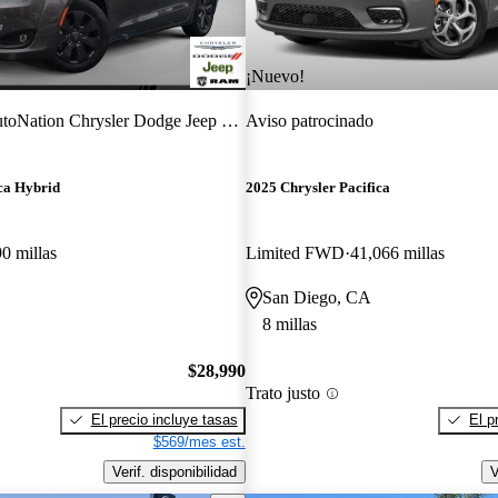
¡Nuevo!
oNation Chrysler Dodge Jeep Ram Carlsbad
Aviso patrocinado
ca Hybrid
2025 Chrysler Pacifica
0 millas
Limited FWD
41,066 millas
San Diego, CA
8 millas
$28,990
Trato justo
El precio incluye tasas
El p
$569/mes est.
Verif. disponibilidad
V