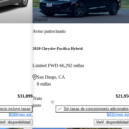
¡Nuevo!
Aviso patrocinado
2020 Chrysler Pacifica Hybrid
Limited FWD
66,292 millas
San Diego, CA
8 millas
$31,899
$21,95
Trato
justo
recio incluye tasas
Sin tasas de concesionario adicionales
$599/mes est.
$431/mes est
erif. disponibilidad
Verif. disponibilidad