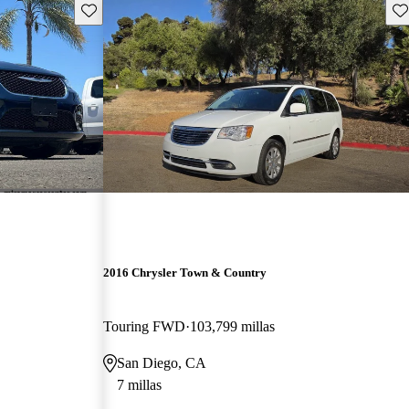
Guarda este Aviso
Gu
2016 Chrysler Town & Country
Touring FWD
103,799 millas
San Diego, CA
7 millas