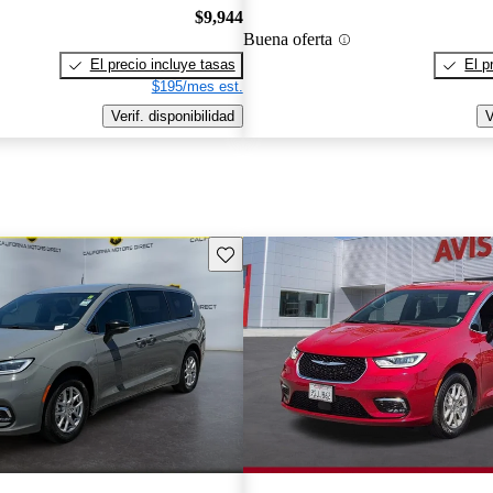
$9,944
Buena oferta
El precio incluye tasas
El p
$195/mes est.
Verif. disponibilidad
V
Guarda este Aviso