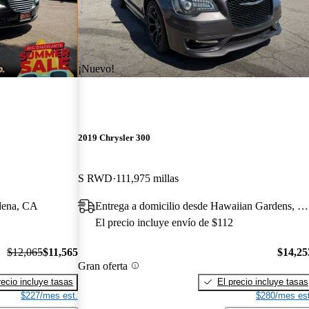
¡Nuevo!
2019 Chrysler 300
S RWD
111,975 millas
adena, CA
Entrega a domicilio desde Hawaiian Gardens, CA
El precio incluye envío de $112
$12,065
$11,565
$14,25
Gran oferta
recio incluye tasas
El precio incluye tasas
$227/mes est.
$280/mes est