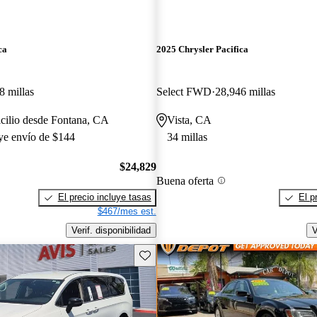
ca
2025 Chrysler Pacifica
8 millas
Select FWD
28,946 millas
cilio desde Fontana, CA
Vista, CA
uye envío de $144
34 millas
$24,829
Buena oferta
El precio incluye tasas
El p
$467/mes est.
Verif. disponibilidad
V
Guarda este Aviso