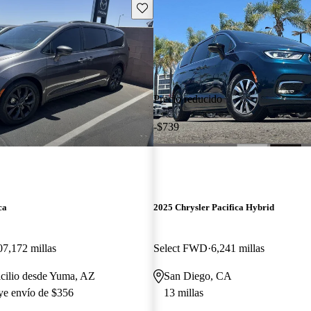
Guarda este Aviso
Precio reducido
-$739
ca
2025 Chrysler Pacifica Hybrid
07,172 millas
Select FWD
6,241 millas
icilio desde Yuma, AZ
San Diego, CA
uye envío de $356
13 millas