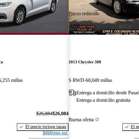
Precio reducido
-$500
ca
2013 Chrysler 300
6,255 millas
S RWD
60,049 millas
Entrega a domicilio desde Pas
Entrega a domicilio gratuita
$26,884
$26,084
Buena oferta
El precio incluye tasas
El p
$494/mes est.