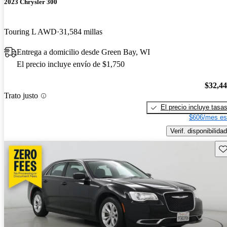
2023 Chrysler 300
Touring L AWD
31,584 millas
Entrega a domicilio desde Green Bay, WI
El precio incluye envío de $1,750
$32,4
Trato justo
El precio incluye tasa
$606/mes es
Verif. disponibilidad
Gu