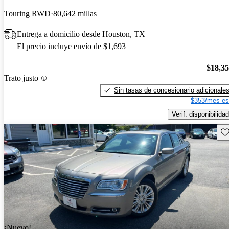
Touring RWD
80,642 millas
Entrega a domicilio desde Houston, TX
El precio incluye envío de $1,693
$18,3
Trato justo
Sin tasas de concesionario adicionale
$353/mes es
Verif. disponibilidad
Gu
¡Nuevo!