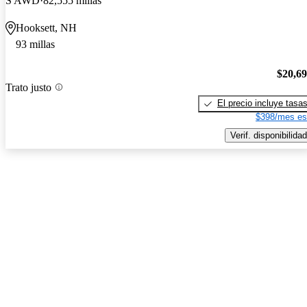
S AWD
82,555 millas
Hooksett, NH
93 millas
$20,6
Trato justo
El precio incluye tasa
$398/mes es
Verif. disponibilidad