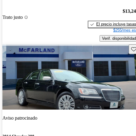
$13,2
Trato justo
El precio incluye tasa
$255/mes es
Verif. disponibilidad
Gu
Aviso patrocinado