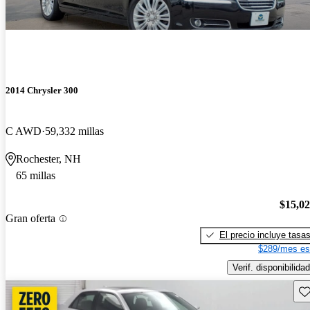
2014 Chrysler 300
C AWD
59,332 millas
Rochester, NH
65 millas
$15,0
Gran oferta
El precio incluye tasa
$289/mes es
Verif. disponibilidad
Gu