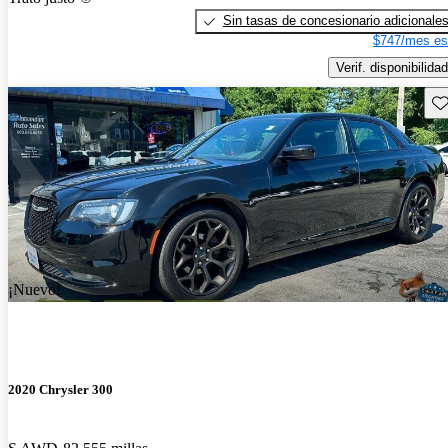
Sin tasas de concesionario adicionale
$747/mes es
Verif. disponibilidad
Gu
¡Nuevo!
2020 Chrysler 300