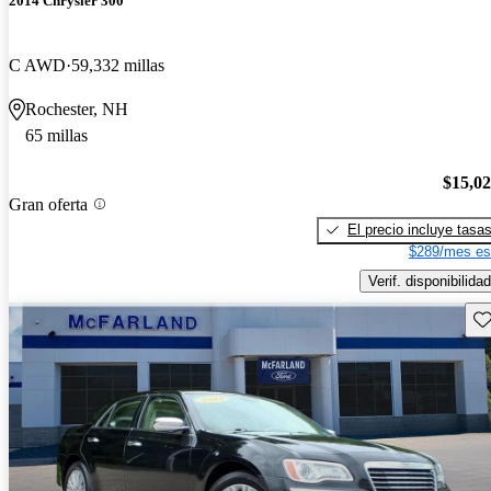
2014 Chrysler 300
C AWD
59,332 millas
Rochester, NH
65 millas
$15,0
Gran oferta
El precio incluye tasa
$289/mes es
Verif. disponibilidad
Gu