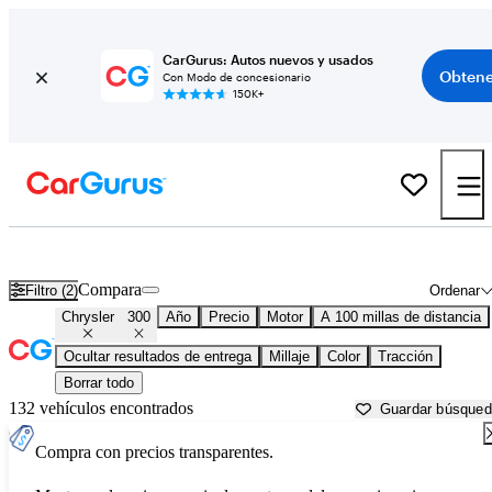
CarGurus: Autos nuevos y usados
Obtene
Con Modo de concesionario
150K+
Chrysler 300 usados en venta cerca de
Auburn, ME
Compara
Filtro (2)
Ordenar
Chrysler
300
Año
Precio
Motor
A 100 millas de distancia
Ocultar resultados de entrega
Millaje
Color
Tracción
Borrar todo
132 vehículos encontrados
Guardar búsque
Compra con precios transparentes.