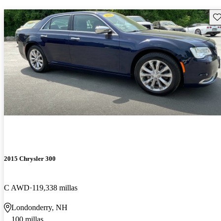
Gu
2015 Chrysler 300
C AWD
119,338 millas
Londonderry, NH
100 millas