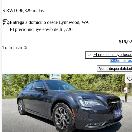
S RWD
96,329 millas
Entrega a domicilio desde Lynnwood, WA
El precio incluye envío de $1,726
$15,9
Trato justo
El precio incluye tasa
$306/mes es
Verif. disponibilidad
Gu