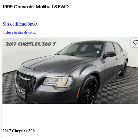
1999 Chevrolet Malibu LS FWD
Sin calificación
Incluye tarifas de conc.
Gu
2017 Chrysler 300