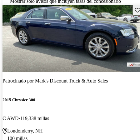
Mostrar solo avisos que incluyan tasas del concesionario
Gu
Patrocinado por
Mark's Discount Truck & Auto Sales
2015 Chrysler 300
C AWD
119,338 millas
Londonderry, NH
100 millas