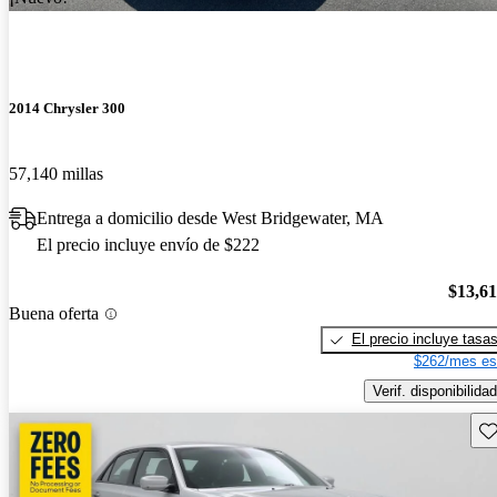
2014 Chrysler 300
57,140 millas
Entrega a domicilio desde West Bridgewater, MA
El precio incluye envío de $222
$13,6
Buena oferta
El precio incluye tasa
$262/mes es
Verif. disponibilidad
Gu