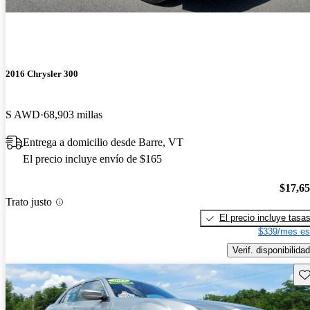
2016 Chrysler 300
S AWD
68,903 millas
Entrega a domicilio desde Barre, VT
El precio incluye envío de $165
$17,6
Trato justo
El precio incluye tasa
$339/mes es
Verif. disponibilidad
Gu