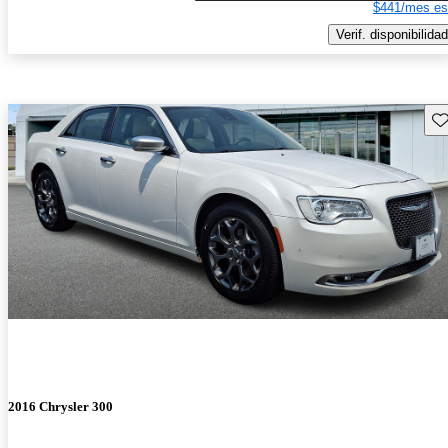
$441/mes es
Verif. disponibilidad
Gu
2016 Chrysler 300