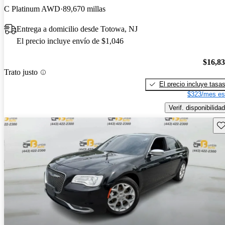
C Platinum AWD
89,670 millas
Entrega a domicilio desde Totowa, NJ
El precio incluye envío de $1,046
$16,8
Trato justo
El precio incluye tasa
$323/mes es
Verif. disponibilidad
Gu