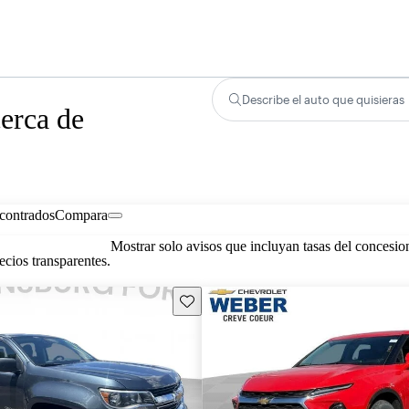
Describe el auto que quisieras
erca de
contrados
Compara
Mostrar solo avisos que incluyan tasas del concesio
cios transparentes.
Guarda este Aviso