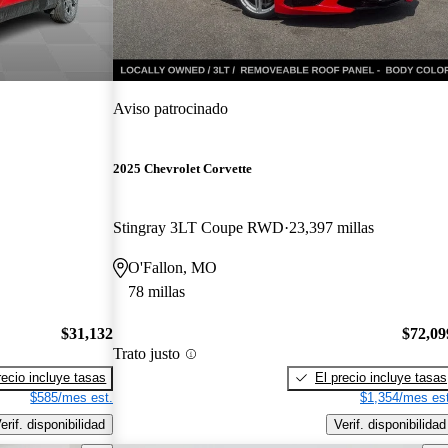
Aviso patrocinado
2025 Chevrolet Corvette
Stingray 3LT Coupe RWD
23,397 millas
O'Fallon, MO
78 millas
$31,132
$72,09
Trato justo
recio incluye tasas
El precio incluye tasas
$585/mes est.
$1,354/mes est
erif. disponibilidad
Verif. disponibilidad