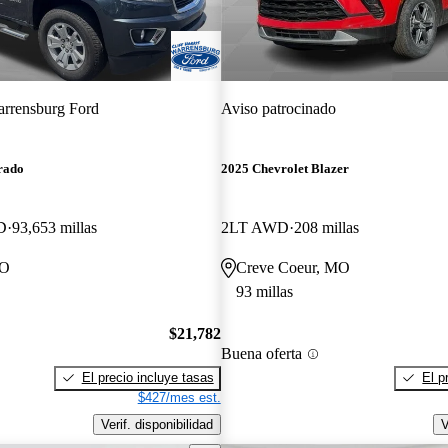
rrensburg Ford
Aviso patrocinado
rado
2025 Chevrolet Blazer
D
93,653 millas
2LT AWD
208 millas
MO
Creve Coeur, MO
93 millas
$21,782
Buena oferta
El precio incluye tasas
El p
$427/mes est.
Verif. disponibilidad
V