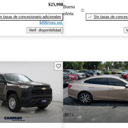
$25,998
Buena
oferta
n tasas de concesionario adicionales
Sin tasas de concesi
$496/mes est.
Verif. disponibilidad
V
Guarda este Aviso
Precio reducido
-$634