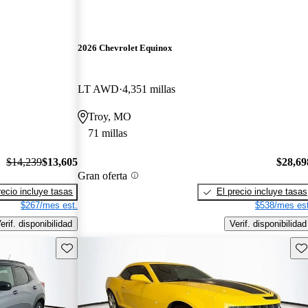
2026 Chevrolet Equinox
LT AWD
4,351 millas
Troy, MO
71 millas
$14,239
$13,605
$28,69
Gran oferta
recio incluye tasas
El precio incluye tasas
$267/mes est.
$538/mes est
erif. disponibilidad
Verif. disponibilidad
Guarda este Aviso
Gu