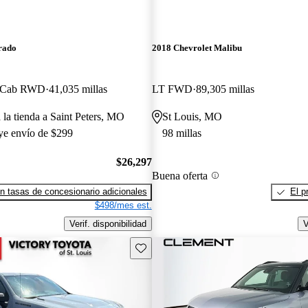
rado
2018 Chevrolet Malibu
w Cab RWD
41,035 millas
LT FWD
89,305 millas
 la tienda a Saint Peters, MO
St Louis, MO
uye envío de $299
98 millas
$26,297
Buena oferta
n tasas de concesionario adicionales
El p
$498/mes est.
Verif. disponibilidad
V
Guarda este Aviso