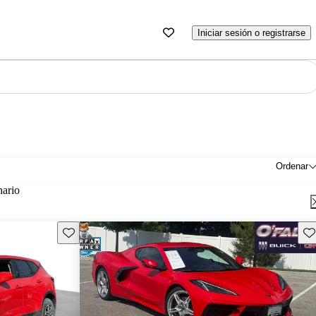
Iniciar sesión o registrarse
Ordenar
nario
Guarda este Aviso
Gu