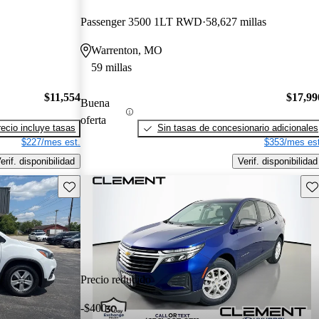
Passenger 3500 1LT RWD
58,627 millas
Warrenton, MO
59 millas
$11,554
$17,99
Buena
oferta
recio incluye tasas
Sin tasas de concesionario adicionales
$227/mes est.
$353/mes est
erif. disponibilidad
Verif. disponibilidad
Guarda este Aviso
Gu
Precio reducido
-$400