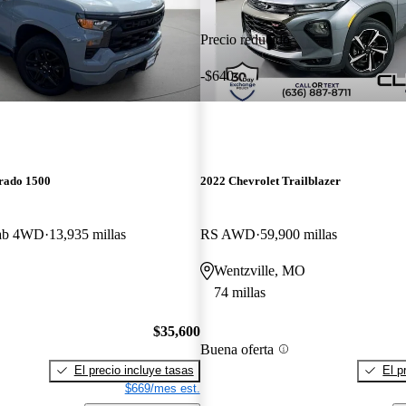
Precio reducido
-$640
erado 1500
2022 Chevrolet Trailblazer
Cab 4WD
13,935 millas
RS AWD
59,900 millas
Wentzville, MO
74 millas
$35,600
Buena oferta
El precio incluye tasas
El p
$669/mes est.