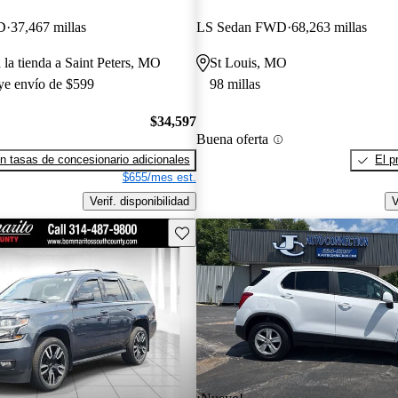
D
37,467 millas
LS Sedan FWD
68,263 millas
 la tienda a Saint Peters, MO
St Louis, MO
uye envío de $599
98 millas
$34,597
Buena oferta
n tasas de concesionario adicionales
El p
$655/mes est.
Verif. disponibilidad
V
Guarda este Aviso