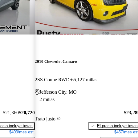
2010 Chevrolet Camaro
2SS Coupe RWD
65,127 millas
Jefferson City, MO
2 millas
$21,360
$20,720
$23,28
Trato justo
recio incluye tasas
El precio incluye tasas
$403/mes est.
$457/mes est