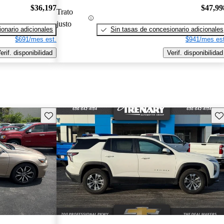
$36,197
$47,99
Trato
justo
onario adicionales
Sin tasas de concesionario adicionales
$691/mes est.
$941/mes est
erif. disponibilidad
Verif. disponibilidad
Guarda este Aviso
Gu