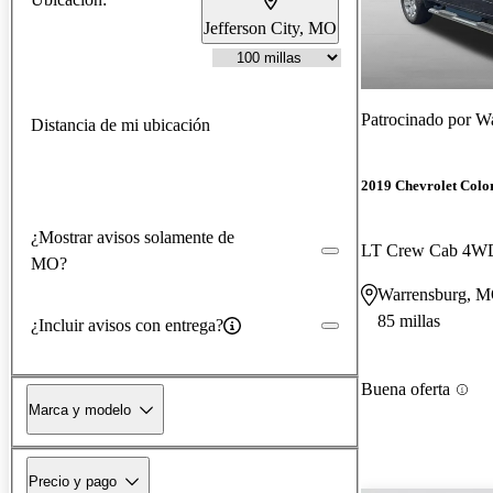
Jefferson City, MO
Patrocinado por
Wa
Distancia de mi ubicación
2019 Chevrolet Colo
¿Mostrar avisos solamente de
LT Crew Cab 4W
MO?
Warrensburg, 
85 millas
¿Incluir avisos con entrega?
Buena oferta
Marca y modelo
Precio y pago