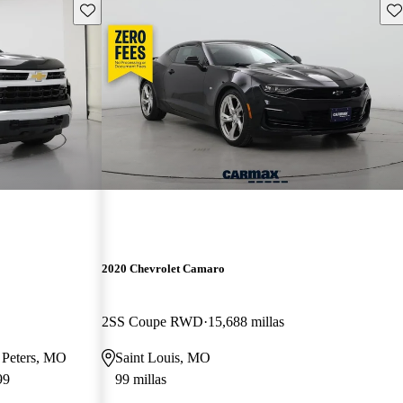
Guarda este Aviso
Gu
2020 Chevrolet Camaro
2SS Coupe RWD
15,688 millas
t Peters, MO
Saint Louis, MO
99
99 millas