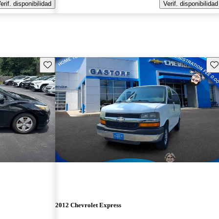
erif. disponibilidad
Verif. disponibilidad
Guarda este Aviso
Gu
2012 Chevrolet Express