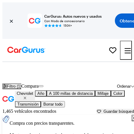
CarGurus: Autos nuevos y usados
Obtene
Con Modo de concesionario
150K+
Autos Chevrolet usados en venta cerca de
Hot Springs National Park, AR
Compara
Filtro (1)
Ordenar
Chevrolet
Año
A 100 millas de distancia
Millaje
Color
Transmisión
Borrar todo
1,465 vehículos encontrados
Guardar búsque
Compra con precios transparentes.