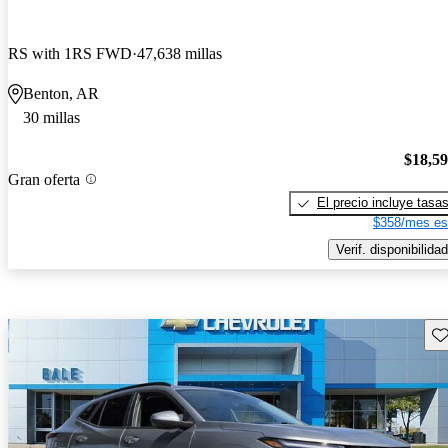
RS with 1RS FWD
47,638 millas
Benton, AR
30 millas
$18,5
Gran oferta
El precio incluye tasa
$358/mes es
Verif. disponibilidad
Gu