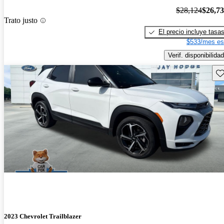
$28,124
$26,7
Trato justo
El precio incluye tasa
$533/mes es
Verif. disponibilidad
Gu
2023 Chevrolet Trailblazer