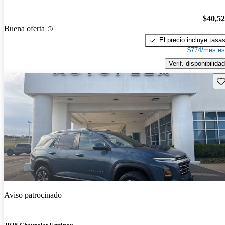
$40,5
Buena oferta
El precio incluye tasa
$774/mes es
Verif. disponibilidad
Gu
Aviso patrocinado