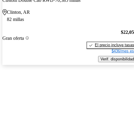
Custom Double Cab RWD
70,385 millas
Clinton, AR
82 millas
$22,0
Gran oferta
El precio incluye tasa
$436/mes es
Verif. disponibilidad