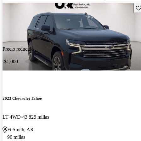
Gu
Precio reducido
-$1,000
2023 Chevrolet Tahoe
LT 4WD
43,825 millas
Ft Smith, AR
96 millas