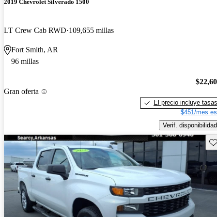
2019 Chevrolet Silverado 1500
LT Crew Cab RWD
109,655 millas
Fort Smith, AR
96 millas
$22,6
Gran oferta
El precio incluye tasa
$451/mes es
Verif. disponibilidad
Gu