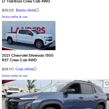
LT Trail Boss Crew Cab 4WD
$35,125
Buena oferta
Incluye tarifas de conc.
2021 Chevrolet Silverado 1500
RST Crew Cab 4WD
$28,117
Gran oferta
Incluye tarifas de conc.
Gu