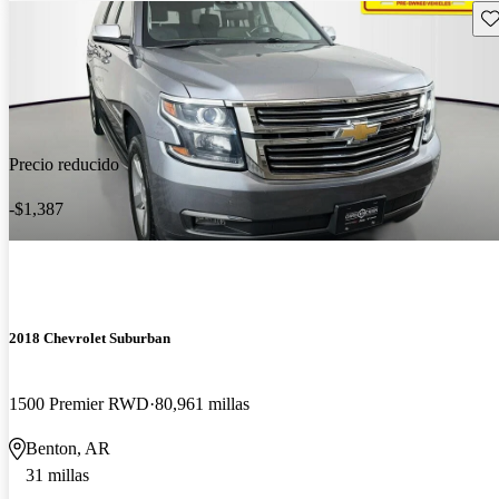
Gu
Precio reducido
-$1,387
2018 Chevrolet Suburban
1500 Premier RWD
80,961 millas
Benton, AR
31 millas