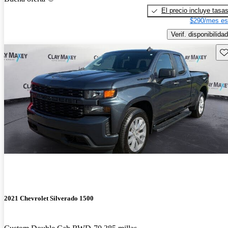
El precio incluye tasa
$290/mes es
Verif. disponibilidad
Gu
2021 Chevrolet Silverado 1500