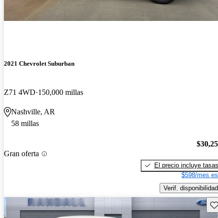
2021 Chevrolet Suburban
Z71 4WD
150,000 millas
Nashville, AR
58 millas
$30,2
Gran oferta
El precio incluye tasa
$598/mes es
Verif. disponibilidad
Gu