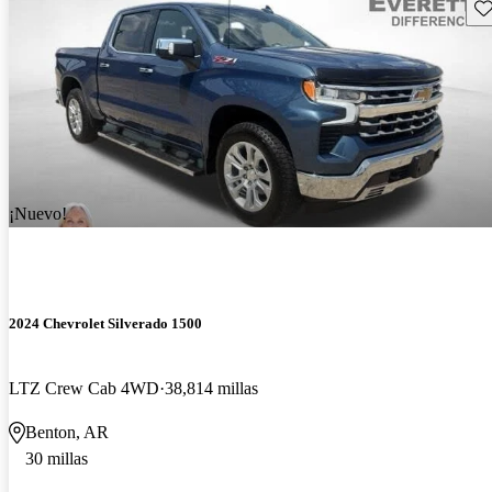
Gu
¡Nuevo!
2024 Chevrolet Silverado 1500
LTZ Crew Cab 4WD
38,814 millas
Benton, AR
30 millas