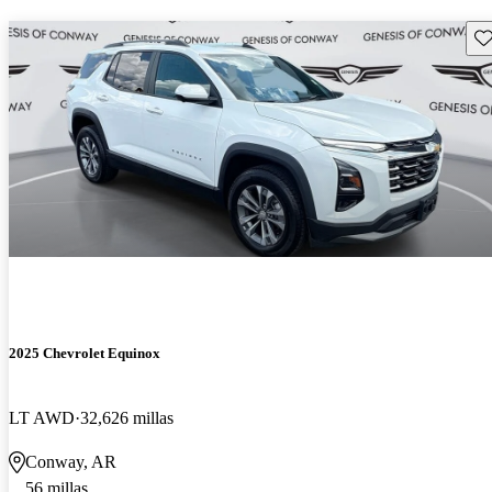
Gu
2025 Chevrolet Equinox
LT AWD
32,626 millas
Conway, AR
56 millas