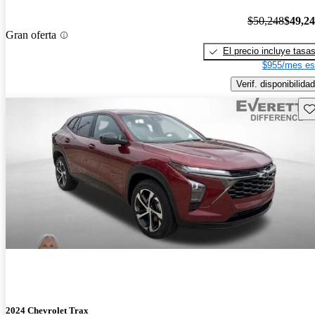
$50,248
$49,2
Gran oferta
El precio incluye tasa
$955/mes es
Verif. disponibilidad
Gu
2024 Chevrolet Trax