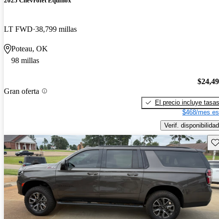
2025 Chevrolet Equinox
LT FWD
38,799 millas
Poteau, OK
98 millas
$24,4
Gran oferta
El precio incluye tasa
$468/mes es
Verif. disponibilidad
Gu