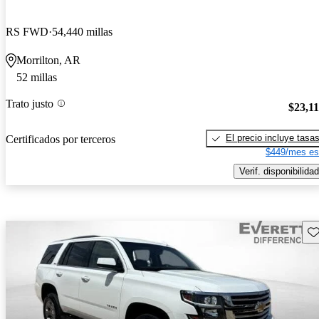
RS FWD
54,440 millas
Morrilton, AR
52 millas
Trato justo
$23,1
El precio incluye tasa
Certificados por terceros
$449/mes es
Verif. disponibilidad
Gu