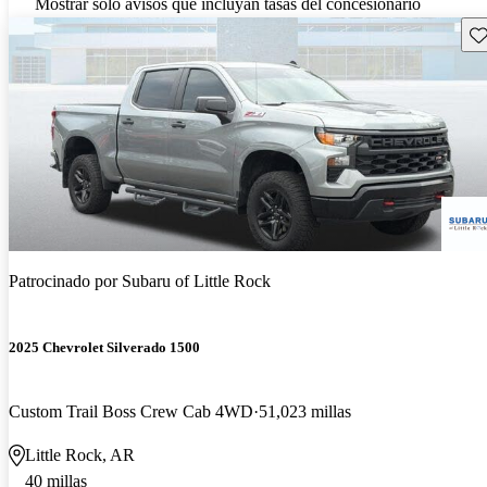
Mostrar solo avisos que incluyan tasas del concesionario
Gu
Patrocinado por
Subaru of Little Rock
2025 Chevrolet Silverado 1500
Custom Trail Boss Crew Cab 4WD
51,023 millas
Little Rock, AR
40 millas