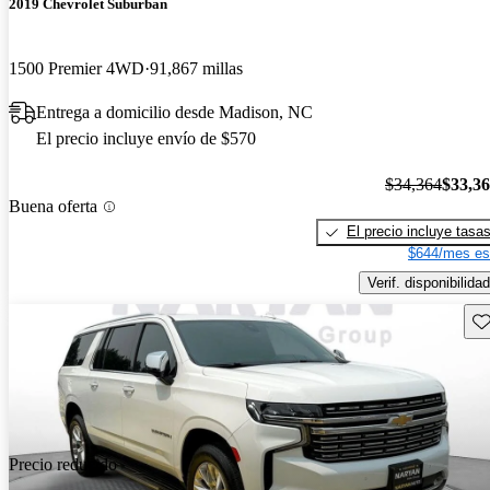
2019 Chevrolet Suburban
1500 Premier 4WD
91,867 millas
Entrega a domicilio desde Madison, NC
El precio incluye envío de $570
$34,364
$33,3
Buena oferta
El precio incluye tasa
$644/mes es
Verif. disponibilidad
Gu
Precio reducido