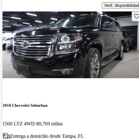
Verif. disponibilidad
Gu
2016 Chevrolet Suburban
1500 LTZ 4WD
80,769 millas
Entrega a domicilio desde Tampa, FL