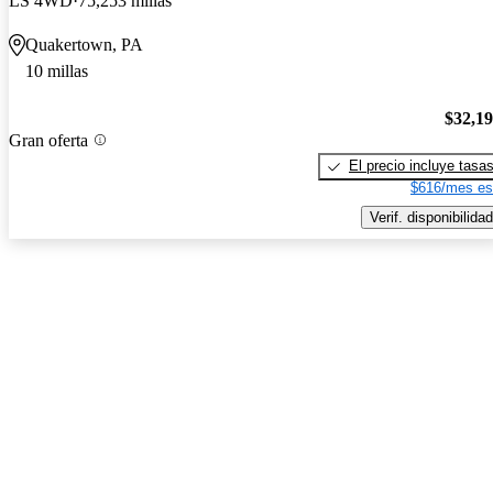
LS 4WD
75,253 millas
Quakertown, PA
10 millas
$32,1
Gran oferta
El precio incluye tasa
$616/mes es
Verif. disponibilidad