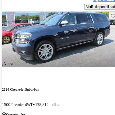
Verif. disponibilidad
Gu
¡Nuevo!
2020 Chevrolet Suburban
1500 Premier 4WD
138,812 millas
Stevens, PA