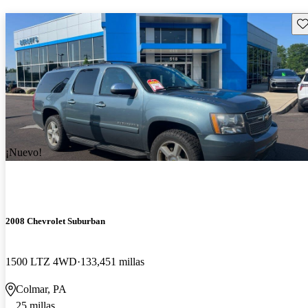
Gu
¡Nuevo!
2008 Chevrolet Suburban
1500 LTZ 4WD
133,451 millas
Colmar, PA
25 millas