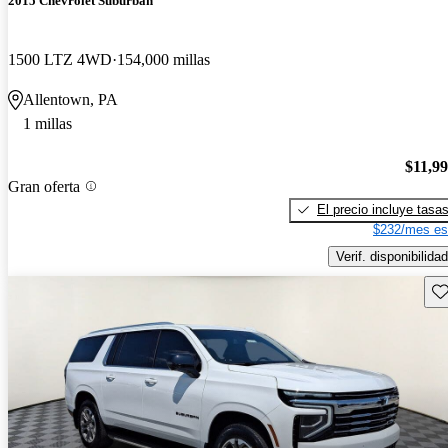
2015 Chevrolet Suburban
1500 LTZ 4WD
154,000 millas
Allentown, PA
1 millas
$11,9
Gran oferta
El precio incluye tasa
$232/mes es
Verif. disponibilidad
Gu