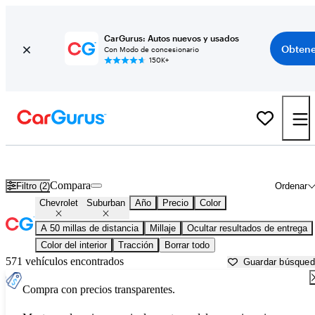
CarGurus: Autos nuevos y usados
Obtene
Con Modo de concesionario
150K+
Chevrolet Suburban usados en venta cerca de
Allentown, PA
Compara
Filtro (2)
Ordenar
Chevrolet
Suburban
Año
Precio
Color
A 50 millas de distancia
Millaje
Ocultar resultados de entrega
Color del interior
Tracción
Borrar todo
571 vehículos encontrados
Guardar búsque
Compra con precios transparentes.