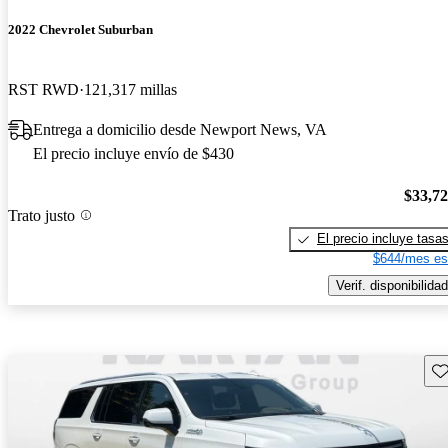
2022 Chevrolet Suburban
RST RWD
121,317 millas
Entrega a domicilio desde Newport News, VA
El precio incluye envío de $430
$33,7
Trato justo
El precio incluye tasa
$644/mes es
Verif. disponibilidad
Gu