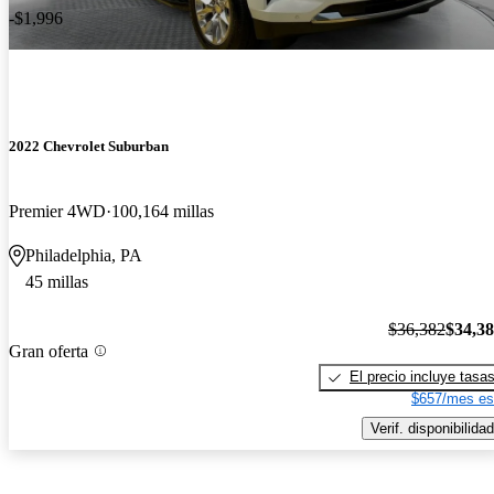
-$1,996
2022 Chevrolet Suburban
Premier 4WD
100,164 millas
Philadelphia, PA
45 millas
$36,382
$34,3
Gran oferta
El precio incluye tasa
$657/mes es
Verif. disponibilidad