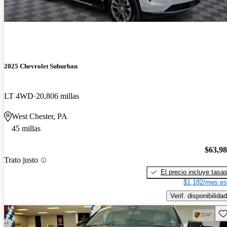
2025 Chevrolet Suburban
LT 4WD
20,806 millas
West Chester, PA
45 millas
$63,9
Trato justo
El precio incluye tasa
$1,182/mes es
Verif. disponibilidad
Gu