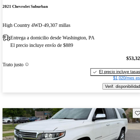
2021 Chevrolet Suburban
High Country 4WD
49,307 millas
Entrega a domicilio desde Washington, PA
El precio incluye envío de $889
$53,3
Trato justo
El precio incluye tasa
$1,020/mes es
Verif. disponibilidad
Gu