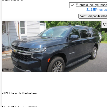
El precio incluye tasa
$1,135/mes es
Verif. disponibilidad
Gu
¡Nuevo!
2021 Chevrolet Suburban