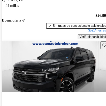
44 millas
$26,9
Buena oferta
Sin tasas de concesionario adicionale
$521/mes es
Verif. disponibilidad
Gu