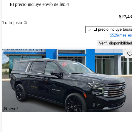
El precio incluye envío de $954
$27,4
Trato justo
El precio incluye tasa
$529/mes es
Verif. disponibilidad
Gu
¡Nuevo!