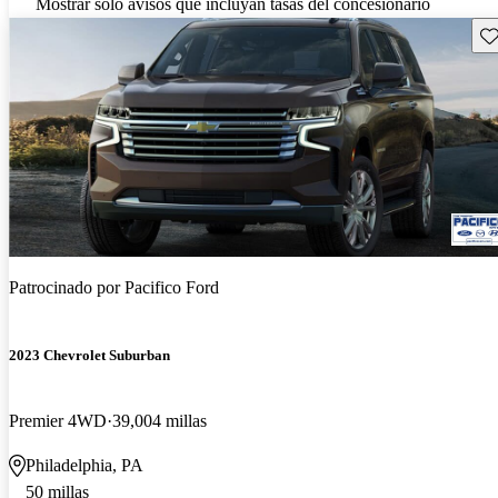
Mostrar solo avisos que incluyan tasas del concesionario
Gu
Patrocinado por
Pacifico Ford
2023 Chevrolet Suburban
Premier 4WD
39,004 millas
Philadelphia, PA
50 millas