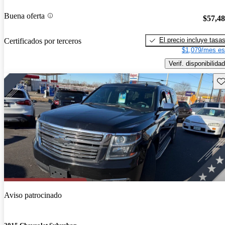
Buena oferta
$57,4
El precio incluye tasa
Certificados por terceros
$1,079/mes es
Verif. disponibilidad
Gu
Aviso patrocinado