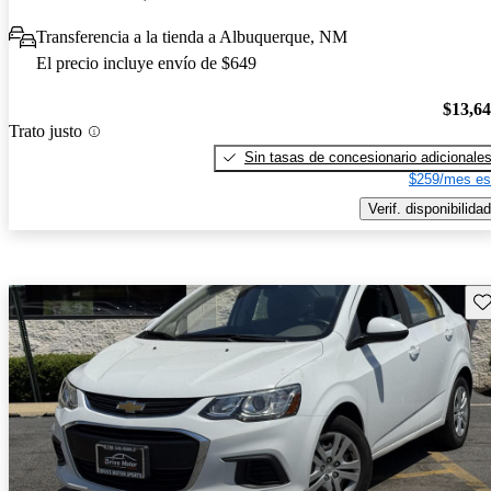
Transferencia a la tienda a Albuquerque, NM
El precio incluye envío de $649
$13,6
Trato justo
Sin tasas de concesionario adicionale
$259/mes es
Verif. disponibilidad
Gu