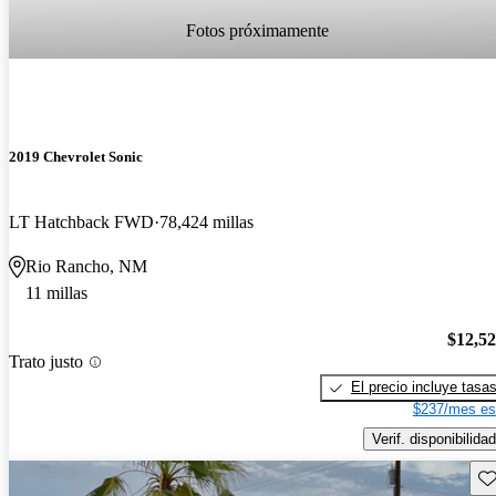
Fotos próximamente
2019 Chevrolet Sonic
LT Hatchback FWD
78,424 millas
Rio Rancho, NM
11 millas
$12,5
Trato justo
El precio incluye tasa
$237/mes es
Verif. disponibilidad
Gu