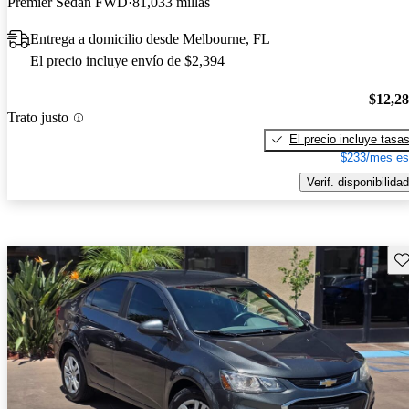
Premier Sedan FWD
81,033 millas
Entrega a domicilio desde Melbourne, FL
El precio incluye envío de $2,394
$12,2
Trato justo
El precio incluye tasa
$233/mes es
Verif. disponibilidad
Gu