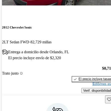
2012 Chevrolet Sonic
2LT Sedan FWD
82,729 millas
Entrega a domicilio desde Orlando, FL
El precio incluye envío de $2,320
$8,7
Trato justo
El precio incluye tasa
$165/mes es
Verif. disponibilidad
Gu