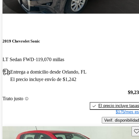
2019 Chevrolet Sonic
LT Sedan FWD
119,070 millas
Entrega a domicilio desde Orlando, FL
El precio incluye envío de $1,242
$9,2
Trato justo
El precio incluye tasa
$175/mes es
Verif. disponibilidad
Gu