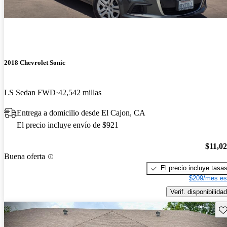
2018 Chevrolet Sonic
LS Sedan FWD
42,542 millas
Entrega a domicilio desde El Cajon, CA
El precio incluye envío de $921
$11,0
Buena oferta
El precio incluye tasa
$209/mes es
Verif. disponibilidad
Gu