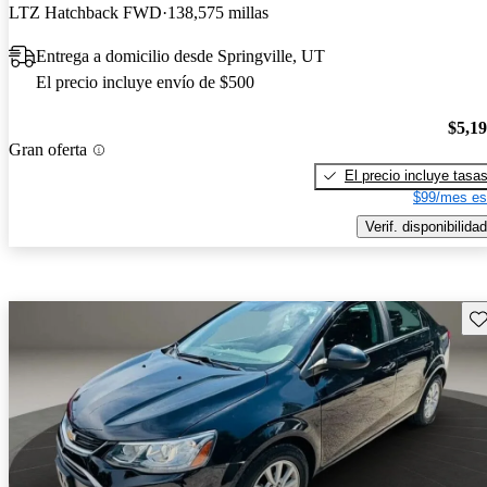
LTZ Hatchback FWD
138,575 millas
Entrega a domicilio desde Springville, UT
El precio incluye envío de $500
$5,1
Gran oferta
El precio incluye tasa
$99/mes es
Verif. disponibilidad
Gu