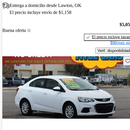
Entrega a domicilio desde Lawton, OK
El precio incluye envío de $1,158
$5,0
Buena oferta
El precio incluye tasa
$96/mes es
Verif. disponibilidad
Gu