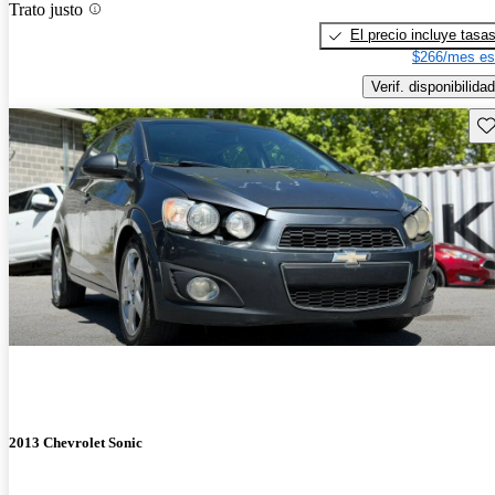
Trato justo
El precio incluye tasa
$266/mes es
Verif. disponibilidad
Gu
2013 Chevrolet Sonic