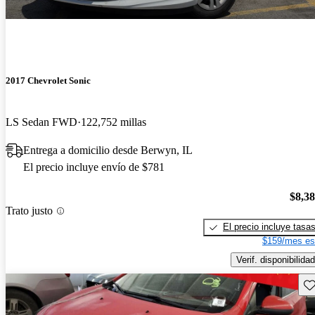
2017 Chevrolet Sonic
LS Sedan FWD
122,752 millas
Entrega a domicilio desde Berwyn, IL
El precio incluye envío de $781
$8,3
Trato justo
El precio incluye tasa
$159/mes es
Verif. disponibilidad
Gu