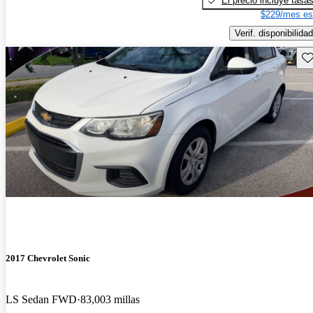
El precio incluye tasa
$229/mes es
Verif. disponibilidad
Gu
2017 Chevrolet Sonic
LS Sedan FWD
83,003 millas