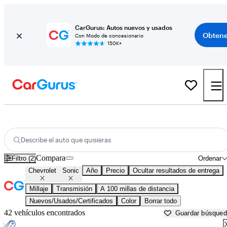
CarGurus: Autos nuevos y usados
Obtene
Con Modo de concesionario
150K+
Chevrolet Sonic usados en venta cerca de
Albuquerque, NM
Describe el auto que quisieras
Compara
Filtro (2)
Ordenar
Chevrolet
Sonic
Año
Precio
Ocultar resultados de entrega
Millaje
Transmisión
A 100 millas de distancia
Nuevos/Usados/Certificados
Color
Borrar todo
42 vehículos encontrados
Guardar búsque