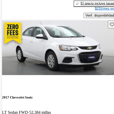
El precio incluye tasa
$231/mes es
Verif. disponibilidad
Gu
2017 Chevrolet Sonic
LT Sedan FWD
52,384 millas