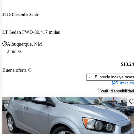
2020 Chevrolet Sonic
LT Sedan FWD
30,417 millas
Albuquerque, NM
2 millas
$13,2
Buena oferta
El precio incluye tasa
$251/mes es
Verif. disponibilidad
Gu