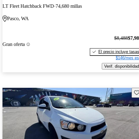
LT Fleet Hatchback FWD
74,680 millas
Pasco, WA
$8,488
$7,9
Gran oferta
El precio incluye tasa
$146/mes es
Verif. disponibilidad
Gu