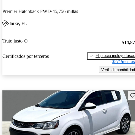
Premier Hatchback FWD
45,756 millas
Starke, FL
Trato justo
$14,8
El precio incluye tasa
Certificados por terceros
$271/mes es
Verif. disponibilidad
Gu