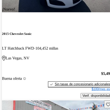
¡Nuevo!
2015 Chevrolet Sonic
LT Hatchback FWD
104,452 millas
Las Vegas, NV
$5,4
Buena oferta
Sin tasas de concesionario adicionale
$100/mes es
Verif. disponibilidad
Gu