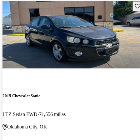
Gu
2015 Chevrolet Sonic
LTZ Sedan FWD
71,556 millas
Oklahoma City, OK