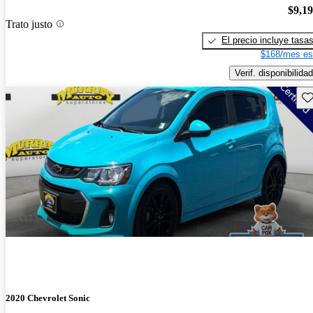
$9,1
Trato justo
El precio incluye tasa
$168/mes es
Verif. disponibilidad
Gu
2020 Chevrolet Sonic