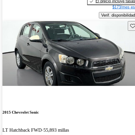
El precio incluye tasa
$173/mes es
Verif. disponibilidad
Gu
2015 Chevrolet Sonic
LT Hatchback FWD
55,893 millas