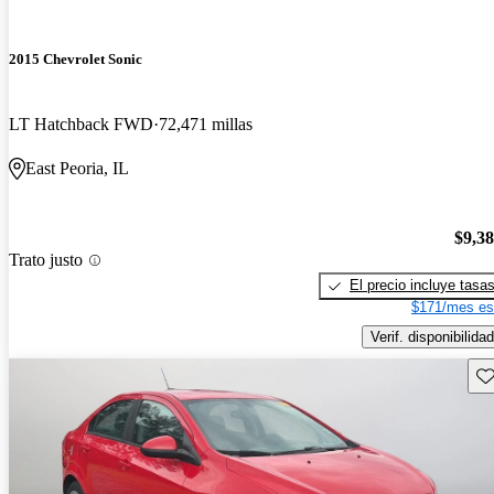
2015 Chevrolet Sonic
LT Hatchback FWD
72,471 millas
East Peoria, IL
$9,3
Trato justo
El precio incluye tasa
$171/mes es
Verif. disponibilidad
Gu