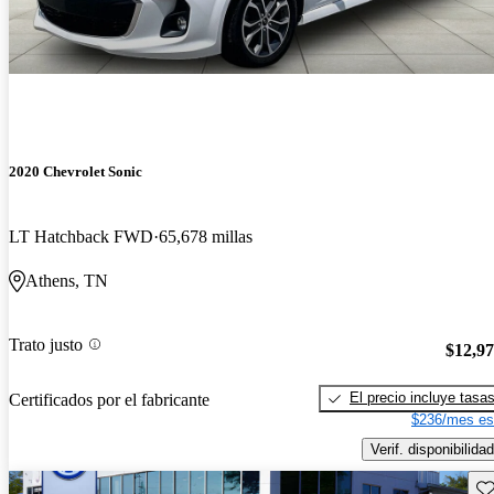
2020 Chevrolet Sonic
LT Hatchback FWD
65,678 millas
Athens, TN
Trato justo
$12,9
El precio incluye tasa
Certificados por el fabricante
$236/mes es
Verif. disponibilidad
Gu