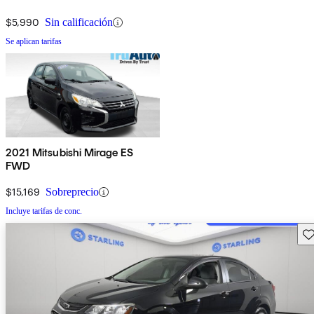
$5,990
Sin calificación
Se aplican tarifas
2021 Mitsubishi Mirage ES
FWD
$15,169
Sobreprecio
Incluye tarifas de conc.
Gu