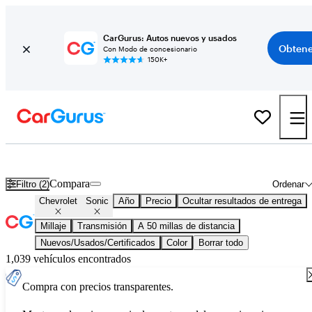
CarGurus: Autos nuevos y usados
Obtene
Con Modo de concesionario
150K+
Chevrolet Sonic usados en venta en todo el país
Compara
Filtro (2)
Ordenar
Chevrolet
Sonic
Año
Precio
Ocultar resultados de entrega
Millaje
Transmisión
A 50 millas de distancia
Nuevos/Usados/Certificados
Color
Borrar todo
1,039 vehículos encontrados
Compra con precios transparentes.