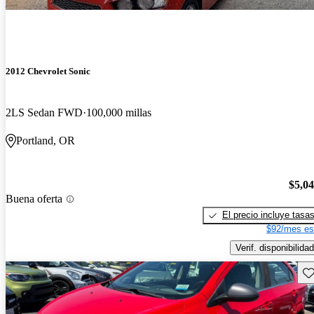
2012 Chevrolet Sonic
2LS Sedan FWD
100,000 millas
Portland, OR
$5,0
Buena oferta
El precio incluye tasa
$92/mes es
Verif. disponibilidad
Gu