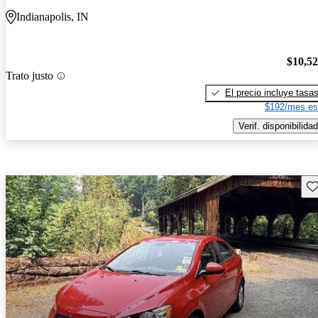
Indianapolis, IN
$10,5
Trato justo
El precio incluye tasa
$192/mes es
Verif. disponibilidad
Gu