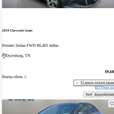
2019 Chevrolet Sonic
Premier Sedan FWD
86,405 millas
Dyersburg, TN
$9,6
Buena oferta
El precio incluye tasa
$177/mes es
Verif. disponibilidad
Gu