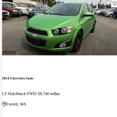
Gu
¡Nuevo!
2014 Chevrolet Sonic
LT Hatchback FWD
58,740 millas
Everett, WA