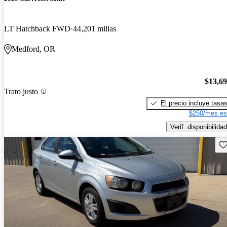
LT Hatchback FWD
44,201 millas
Medford, OR
$13,6
Trato justo
El precio incluye tasa
$250/mes es
Verif. disponibilidad
Gu