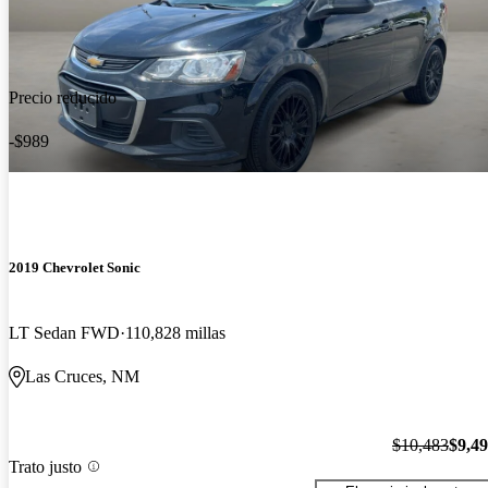
Precio reducido
-$989
2019 Chevrolet Sonic
LT Sedan FWD
110,828 millas
Las Cruces, NM
$10,483
$9,4
Trato justo