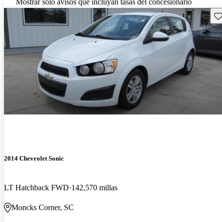
Mostrar solo avisos que incluyan tasas del concesionario
Gu
2014 Chevrolet Sonic
LT Hatchback FWD
142,570 millas
Moncks Corner, SC