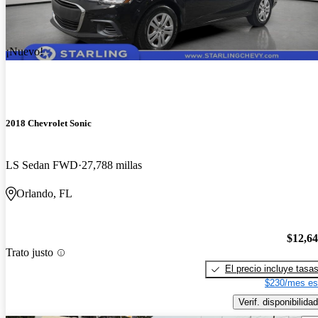
¡Nuevo!
2018 Chevrolet Sonic
LS Sedan FWD
27,788 millas
Orlando, FL
$12,6
Trato justo
El precio incluye tasa
$230/mes es
Verif. disponibilidad