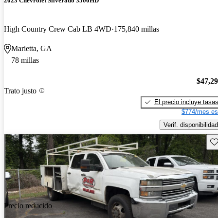
2023 Chevrolet Silverado 3500HD
High Country Crew Cab LB 4WD
175,840 millas
Marietta, GA
78 millas
$47,2
Trato justo
El precio incluye tasa
$774/mes es
Verif. disponibilidad
Gu
Precio reducido