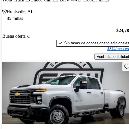
Huntsville, AL
85 millas
$24,7
Buena oferta
Sin tasas de concesionario adicionale
$374/mes es
Verif. disponibilidad
Gu