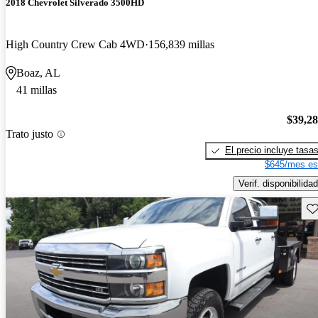
2018 Chevrolet Silverado 3500HD
High Country Crew Cab 4WD
156,839 millas
Boaz, AL
41 millas
$39,2
Trato justo
El precio incluye tasa
$645/mes es
Verif. disponibilidad
Gu