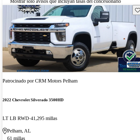
Mostrar solo avisos que incluyan tasas del concesionario
Gu
Patrocinado por
CRM Motors Pelham
2022 Chevrolet Silverado 3500HD
LT LB RWD
41,295 millas
Pelham, AL
61 millas