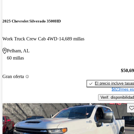
2025 Chevrolet Silverado 3500HD
Work Truck Crew Cab 4WD
14,689 millas
Pelham, AL
60 millas
$50,6
Gran oferta
El precio incluye tasa
$823/mes es
Verif. disponibilidad
Gu