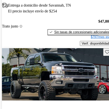
Entrega a domicilio desde Savannah, TN
El precio incluye envío de $254
$47,8
Trato justo
Sin tasas de concesionario adicionale
$797/mes es
Verif. disponibilidad
Gu