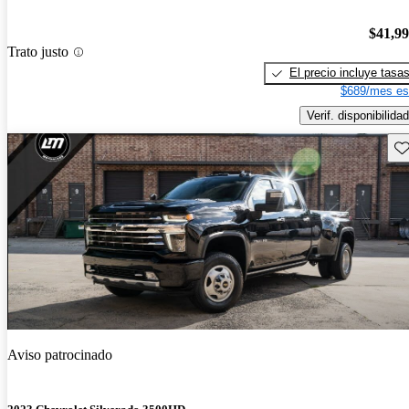
$41,9
Trato justo
El precio incluye tasa
$689/mes es
Verif. disponibilidad
Gu
Aviso patrocinado