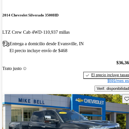
2014 Chevrolet Silverado 3500HD
LTZ Crew Cab 4WD
110,937 millas
Entrega a domicilio desde Evansville, IN
El precio incluye envío de $468
$36,3
Trato justo
El precio incluye tasa
$591/mes es
Verif. disponibilidad
Gu