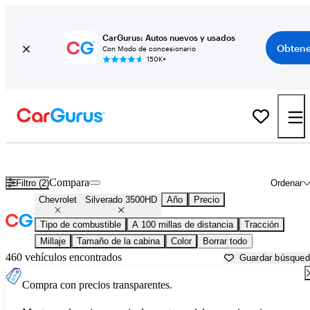
CarGurus: Autos nuevos y usados
Obtene
Con Modo de concesionario
150K+
Chevrolet Silverado 3500HD usados en venta cerca de
Anniston, A
Compara
Filtro (2)
Ordenar
Chevrolet
Silverado 3500HD
Año
Precio
Tipo de combustible
A 100 millas de distancia
Tracción
Millaje
Tamaño de la cabina
Color
Borrar todo
460 vehículos encontrados
Guardar búsque
Compra con precios transparentes.