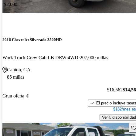
-$2,000
2016 Chevrolet Silverado 3500HD
Work Truck Crew Cab LB DRW 4WD
207,000 millas
Canton, GA
85 millas
$16,562
$14,5
Gran oferta
El precio incluye tasa
$182/mes es
Verif. disponibilidad
Gu