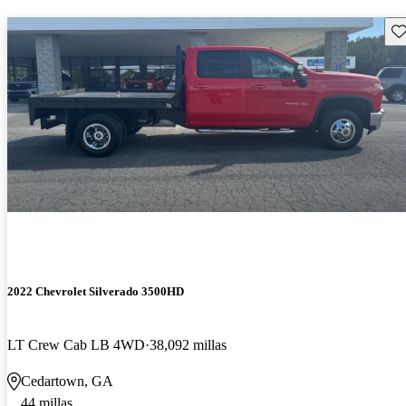
Gu
2022 Chevrolet Silverado 3500HD
LT Crew Cab LB 4WD
38,092 millas
Cedartown, GA
44 millas