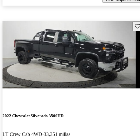
Gu
2022 Chevrolet Silverado 3500HD
LT Crew Cab 4WD
33,351 millas