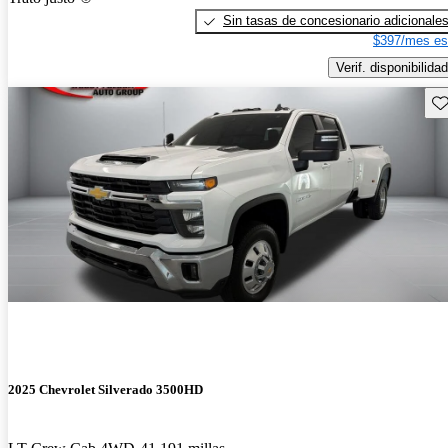
Sin tasas de concesionario adicionale
$397/mes es
Verif. disponibilidad
Gu
2025 Chevrolet Silverado 3500HD