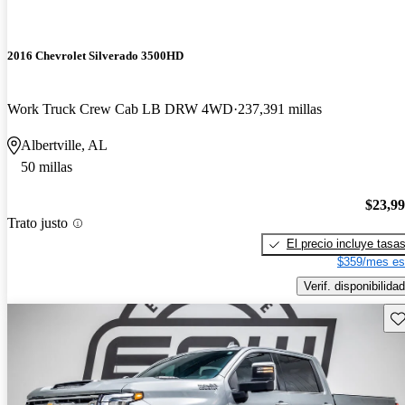
2016 Chevrolet Silverado 3500HD
Work Truck Crew Cab LB DRW 4WD
237,391 millas
Albertville, AL
50 millas
$23,9
Trato justo
El precio incluye tasa
$359/mes es
Verif. disponibilidad
Gu