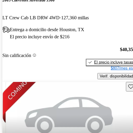
2005 Chevrolet Silverado 3500
LT Crew Cab LB DRW 4WD
127,360 millas
Entrega a domicilio desde Houston, TX
El precio incluye envío de $216
$40,3
Sin calificación
El precio incluye tasa
$807/mes es
Verif. disponibilidad
Gu