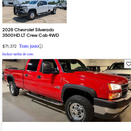
2026 Chevrolet Silverado
3500HD LT Crew Cab 4WD
$71,372
Trato justo
Incluye tarifas de conc.
Gu