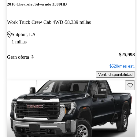
2016 Chevrolet Silverado 3500HD
Work Truck Crew Cab 4WD
58,339 millas
Sulphur, LA
1 millas
$25,998
Gran oferta
$520/mes est.
Verif. disponibilidad
Guard