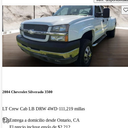
Gu
2004 Chevrolet Silverado 3500
LT Crew Cab LB DRW 4WD
111,219 millas
Entrega a domicilio desde Ontario, CA
El precio incluye envío de $2,212