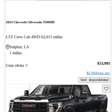
2024 Chevrolet Silverado 3500HD
LTZ Crew Cab 4WD
62,615 millas
Sulphur, LA
1 millas
$53,995
Gran oferta
$1,043/mes est.
Verif. disponibilidad
Guard