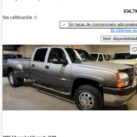
$50,7
Sin calificación
Sin tasas de concesionario adicionale
$1,016/mes es
Verif. disponibilidad
Gu