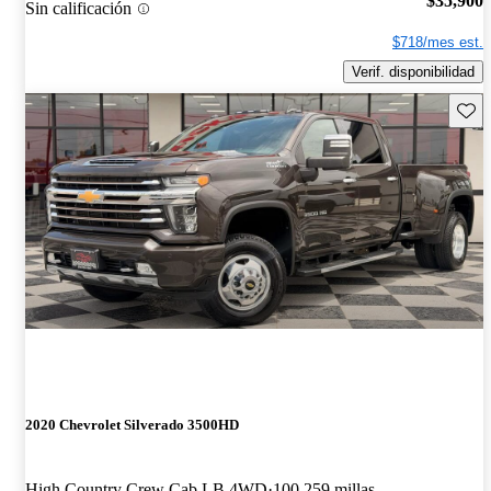
$35,900
Sin calificación
$718/mes est.
Verif. disponibilidad
Guard
2020 Chevrolet Silverado 3500HD
High Country Crew Cab LB 4WD
100,259 millas