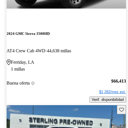
2024 GMC Sierra 3500HD
AT4 Crew Cab 4WD
44,638 millas
Ferriday, LA
1 millas
$66,413
Buena oferta
$1,282/mes est.
Verif. disponibilidad
Guard