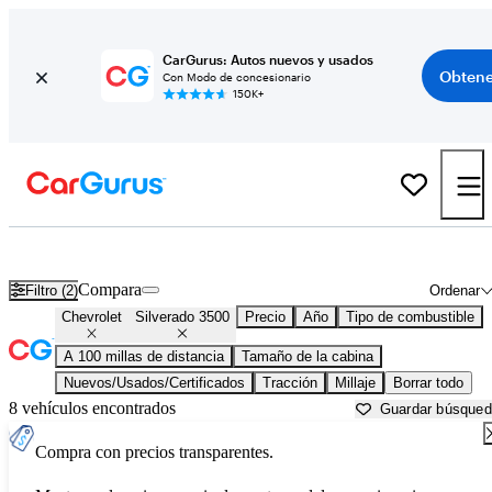
CarGurus: Autos nuevos y usados
Obtene
Con Modo de concesionario
150K+
Chevrolet Silverado 3500 usados en venta cerca de
Alexandria, LA
Compara
Filtro (2)
Ordenar
Chevrolet
Silverado 3500
Precio
Año
Tipo de combustible
A 100 millas de distancia
Tamaño de la cabina
Nuevos/Usados/Certificados
Tracción
Millaje
Borrar todo
8 vehículos encontrados
Guardar búsque
Compra con precios transparentes.