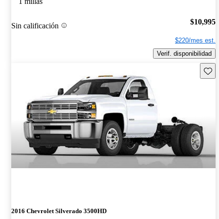
1 millas
$10,995
Sin calificación
$220/mes est.
Verif. disponibilidad
Guard
2016 Chevrolet Silverado 3500HD