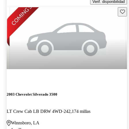
Verif. disponibilidad
Guard
2003 Chevrolet Silverado 3500
LT Crew Cab LB DRW 4WD
242,174 millas
Winnsboro, LA