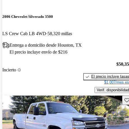
2006 Chevrolet Silverado 3500
LS Crew Cab LB 4WD
58,320 millas
Entrega a domicilio desde Houston, TX
El precio incluye envío de $216
$50,3
Incierto
El precio incluye tasa
$1,007/mes es
Verif. disponibilidad
Gu