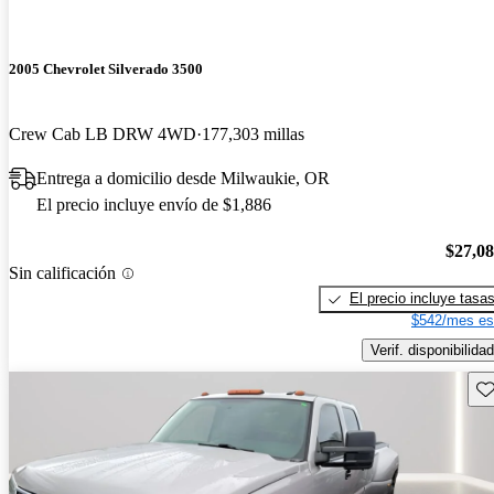
2005 Chevrolet Silverado 3500
Crew Cab LB DRW 4WD
177,303 millas
Entrega a domicilio desde Milwaukie, OR
El precio incluye envío de $1,886
$27,0
Sin calificación
El precio incluye tasa
$542/mes es
Verif. disponibilidad
Gu