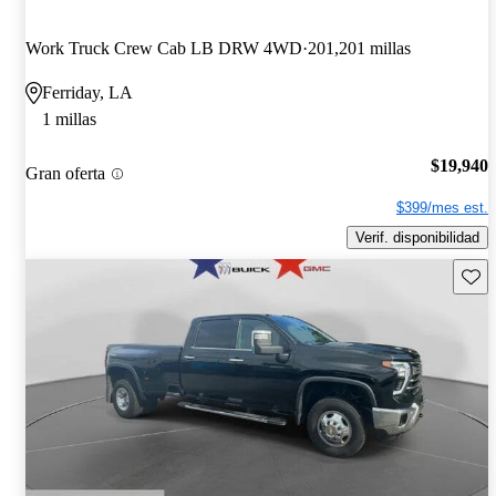
Work Truck Crew Cab LB DRW 4WD
201,201 millas
Ferriday, LA
1 millas
$19,940
Gran oferta
$399/mes est.
Verif. disponibilidad
Guard