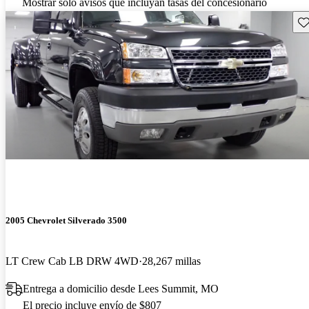
Mostrar solo avisos que incluyan tasas del concesionario
Gu
2005 Chevrolet Silverado 3500
LT Crew Cab LB DRW 4WD
28,267 millas
Entrega a domicilio desde Lees Summit, MO
El precio incluye envío de $807