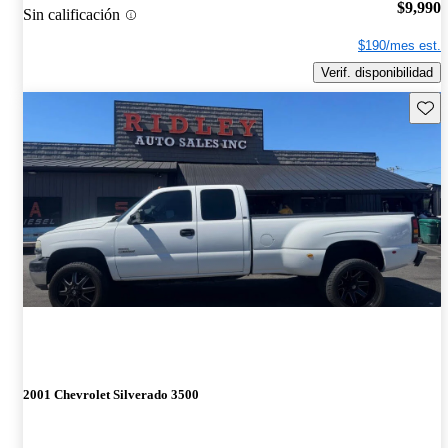
$9,990
Sin calificación
$190/mes est.
Verif. disponibilidad
Guard
2001 Chevrolet Silverado 3500