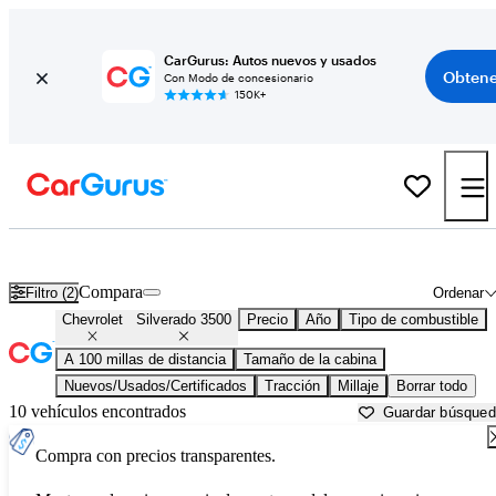
CarGurus: Autos nuevos y usados
Obtene
Con Modo de concesionario
150K+
Chevrolet Silverado 3500 usados en venta cerca de
Abingdon, VA
Compara
Filtro (2)
Ordenar
Chevrolet
Silverado 3500
Precio
Año
Tipo de combustible
A 100 millas de distancia
Tamaño de la cabina
Nuevos/Usados/Certificados
Tracción
Millaje
Borrar todo
10 vehículos encontrados
Guardar búsque
Compra con precios transparentes.