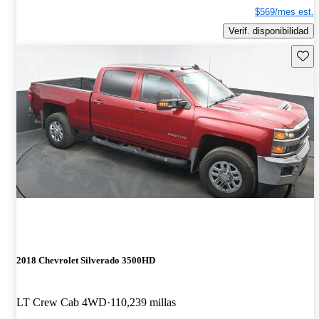
$569/mes est.
Verif. disponibilidad
Guard
2018 Chevrolet Silverado 3500HD
LT Crew Cab 4WD
110,239 millas