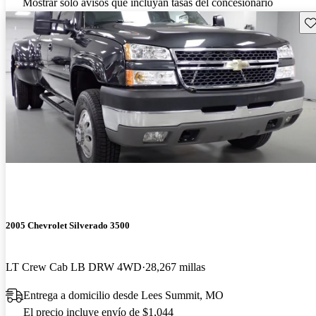
Mostrar solo avisos que incluyan tasas del concesionario
Gu
2005 Chevrolet Silverado 3500
LT Crew Cab LB DRW 4WD
28,267 millas
Entrega a domicilio desde Lees Summit, MO
El precio incluye envío de $1,044