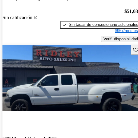
$51,0
Sin calificación
Sin tasas de concesionario adicionale
$967/mes es
Verif. disponibilidad
Gu