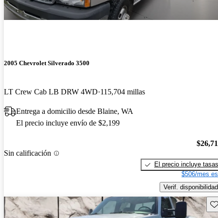
2005 Chevrolet Silverado 3500
LT Crew Cab LB DRW 4WD
115,704 millas
Entrega a domicilio desde Blaine, WA
El precio incluye envío de $2,199
$26,7
Sin calificación
El precio incluye tasa
$506/mes es
Verif. disponibilidad
Gu