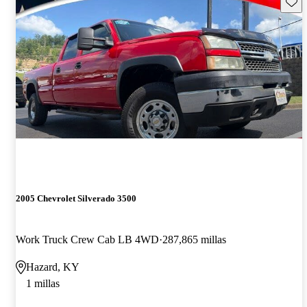
Guard
2005 Chevrolet Silverado 3500
Work Truck Crew Cab LB 4WD
287,865 millas
Hazard, KY
1 millas