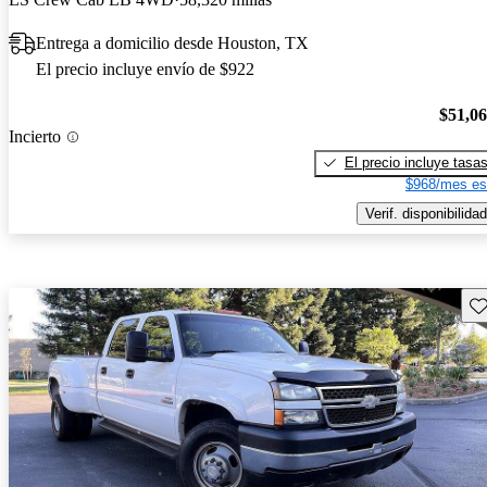
Entrega a domicilio desde Houston, TX
El precio incluye envío de $922
$51,0
Incierto
El precio incluye tasa
$968/mes es
Verif. disponibilidad
Gu