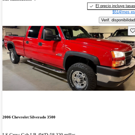
El precio incluye tasa
$514/mes es
Verif. disponibilidad
Gu
2006 Chevrolet Silverado 3500
LS Crew Cab LB 4WD
58,320 millas