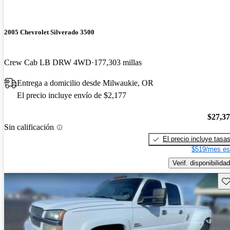
2005 Chevrolet Silverado 3500
Crew Cab LB DRW 4WD
177,303 millas
Entrega a domicilio desde Milwaukie, OR
El precio incluye envío de $2,177
$27,3
Sin calificación
El precio incluye tasa
$519/mes es
Verif. disponibilidad
Gu