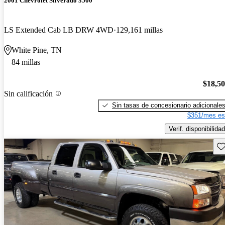
2001 Chevrolet Silverado 3500
LS Extended Cab LB DRW 4WD
129,161 millas
White Pine, TN
84 millas
$18,5
Sin calificación
Sin tasas de concesionario adicionale
$351/mes es
Verif. disponibilidad
Gu