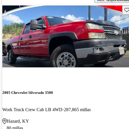
Gu
Precio reducido
-$800
2005 Chevrolet Silverado 3500
Work Truck Crew Cab LB 4WD
287,865 millas
Hazard, KY
80 millas