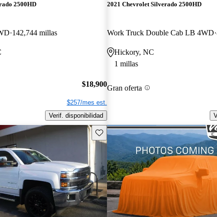
erado 2500HD
2021 Chevrolet Silverado 2500HD
4WD
142,744 millas
Work Truck Double Cab LB 4WD
C
Hickory, NC
1 millas
$18,900
Gran oferta
$257/mes est.
Verif. disponibilidad
V
Guarda este Aviso