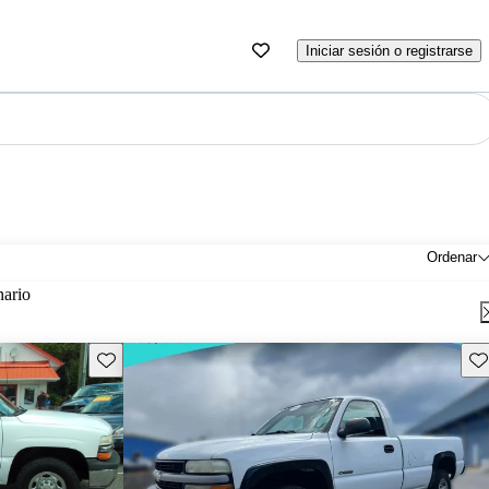
Iniciar sesión o registrarse
Ordenar
nario
Guarda este Aviso
Gu