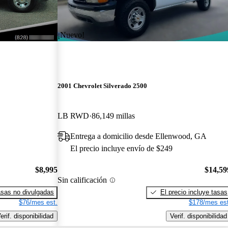
¡Nuevo!
2001 Chevrolet Silverado 2500
LB RWD
86,149 millas
Entrega a domicilio desde Ellenwood, GA
El precio incluye envío de $249
$8,995
$14,59
Sin calificación
sas no divulgadas
El precio incluye tasas
$76/mes est.
$178/mes est
erif. disponibilidad
Verif. disponibilidad