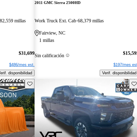
2011 GMC Sierra 2500HD
82,559 millas
Work Truck Ext. Cab
68,379 millas
Fairview, NC
1 millas
$31,699
$15,59
Sin calificación
$486/mes est.
$197/mes est
erif. disponibilidad
Verif. disponibilidad
Guarda este Aviso
Gu