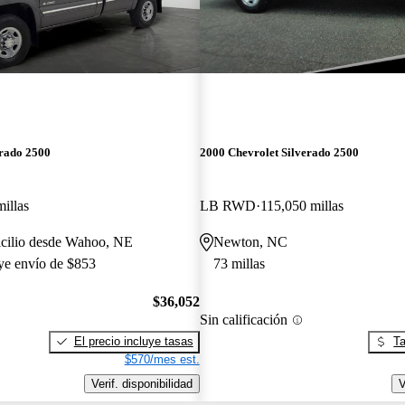
erado 2500
2000 Chevrolet Silverado 2500
illas
LB RWD
115,050 millas
icilio desde Wahoo, NE
Newton, NC
uye envío de $853
73 millas
$36,052
Sin calificación
El precio incluye tasas
Ta
$570/mes est.
Verif. disponibilidad
V