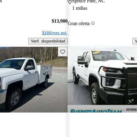
N
Spruce Pine, NC
1 millas
$13,900
Gran oferta
$166/mes est.
Verif. disponibilidad
V
Guarda este Aviso