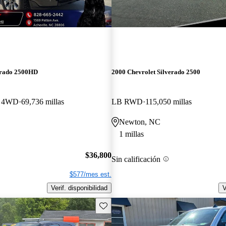
erado 2500HD
2000 Chevrolet Silverado 2500
b 4WD
69,736 millas
LB RWD
115,050 millas
Newton, NC
1 millas
$36,800
Sin calificación
$577/mes est.
Verif. disponibilidad
V
Guarda este Aviso