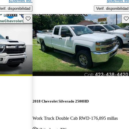
$148/mes est.
$496/mes est
erif. disponibilidad
Verif. disponibilidad
Guarda este Aviso
Gu
2018 Chevrolet Silverado 2500HD
Work Truck Double Cab RWD
176,895 millas