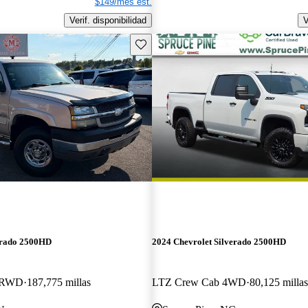
$149/mes est.
Verif. disponibilidad
V
Guarda este Aviso
erado 2500HD
2024 Chevrolet Silverado 2500HD
b RWD
187,775 millas
LTZ Crew Cab 4WD
80,125 millas