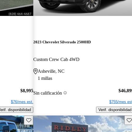
2023 Chevrolet Silverado 2500HD
Custom Crew Cab 4WD
Asheville, NC
1 millas
$8,995
$46,89
Sin calificación
$76/mes est.
$755/mes est
erif. disponibilidad
Verif. disponibilidad
Guarda este Aviso
Gu