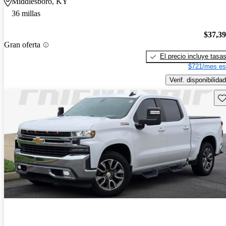
Middlesboro, KY
36 millas
$37,3
Gran oferta
El precio incluye tasa
$721/mes es
Verif. disponibilidad
Gu