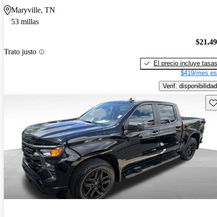
Maryville, TN
53 millas
$21,4
Trato justo
El precio incluye tasa
$419/mes es
Verif. disponibilidad
Gu