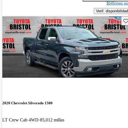
$545/mes es
Verif. disponibilidad
Gu
2020 Chevrolet Silverado 1500
LT Crew Cab 4WD
85,012 millas