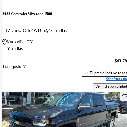
2022 Chevrolet Silverado 1500
LTZ Crew Cab 4WD
52,481 millas
Knoxville, TN
51 millas
$43,7
Trato justo
El precio incluye tasa
$844/mes es
Verif. disponibilidad
Gu