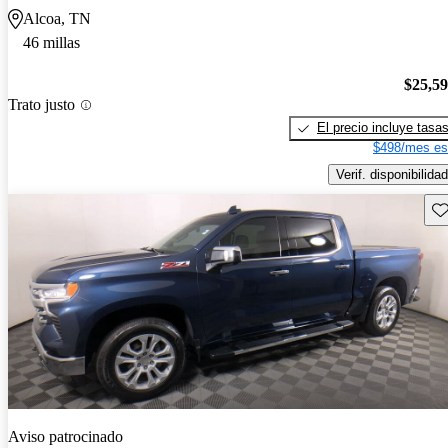
Alcoa, TN
46 millas
$25,5
Trato justo
El precio incluye tasa
$498/mes es
Verif. disponibilidad
Gu
Aviso patrocinado