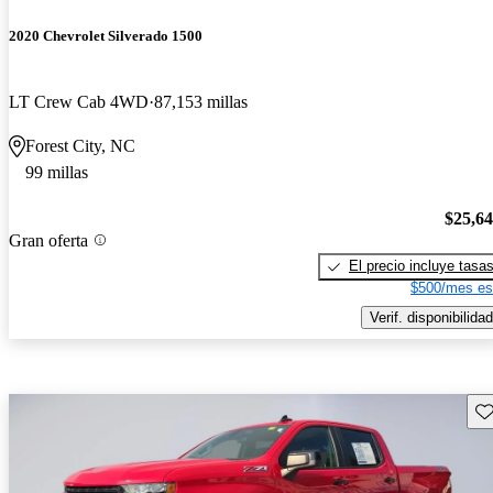
2020 Chevrolet Silverado 1500
LT Crew Cab 4WD
87,153 millas
Forest City, NC
99 millas
$25,6
Gran oferta
El precio incluye tasa
$500/mes es
Verif. disponibilidad
Gu