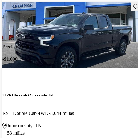
Gu
Precio reducido
-$1,000
2026 Chevrolet Silverado 1500
RST Double Cab 4WD
8,644 millas
Johnson City, TN
53 millas