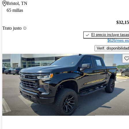
Bristol, TN
65 millas
$32,1
Trato justo
El precio incluye tasa
$626/mes es
Verif. disponibilidad
Gu