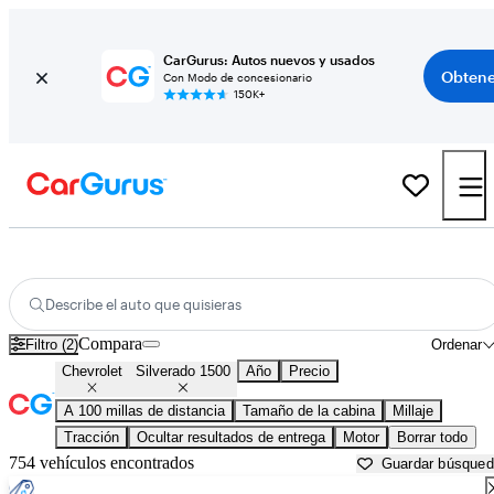
CarGurus: Autos nuevos y usados
Obtene
Con Modo de concesionario
150K+
Chevrolet Silverado 1500 usados en venta cerca de
Morristown, TN
Describe el auto que quisieras
Compara
Filtro (2)
Ordenar
Chevrolet
Silverado 1500
Año
Precio
A 100 millas de distancia
Tamaño de la cabina
Millaje
Tracción
Ocultar resultados de entrega
Motor
Borrar todo
754 vehículos encontrados
Guardar búsque