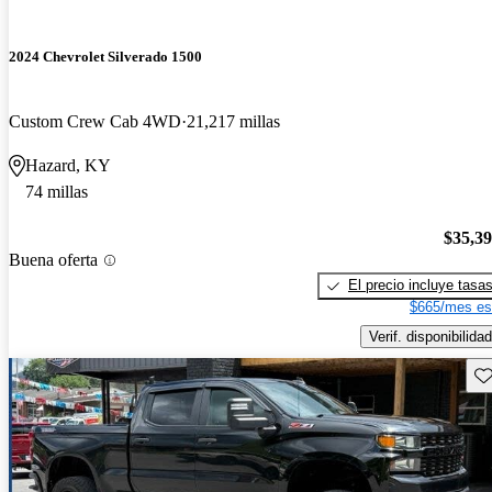
2024 Chevrolet Silverado 1500
Custom Crew Cab 4WD
21,217 millas
Hazard, KY
74 millas
$35,3
Buena oferta
El precio incluye tasa
$665/mes es
Verif. disponibilidad
Gu