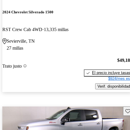
2024 Chevrolet Silverado 1500
RST Crew Cab 4WD
13,335 millas
Sevierville, TN
27 millas
$49,1
Trato justo
El precio incluye tasa
$924/mes es
Verif. disponibilidad
Gu