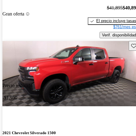
$41,895
$40,8
Gran oferta
El precio incluye tasa
$761/mes es
Verif. disponibilidad
Gu
Precio reducido
-$1,950
2021 Chevrolet Silverado 1500