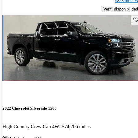
$825/mes es
Verif. disponibilidad
Gu
2022 Chevrolet Silverado 1500
High Country Crew Cab 4WD
74,266 millas