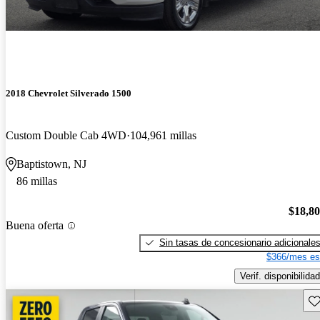
2018 Chevrolet Silverado 1500
Custom Double Cab 4WD
104,961 millas
Baptistown, NJ
86 millas
$18,8
Buena oferta
Sin tasas de concesionario adicionale
$366/mes es
Verif. disponibilidad
Gu