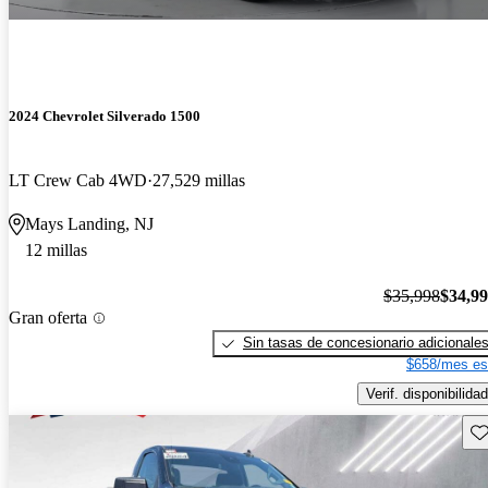
2024 Chevrolet Silverado 1500
LT Crew Cab 4WD
27,529 millas
Mays Landing, NJ
12 millas
$35,998
$34,9
Gran oferta
Sin tasas de concesionario adicionale
$658/mes es
Verif. disponibilidad
Gu