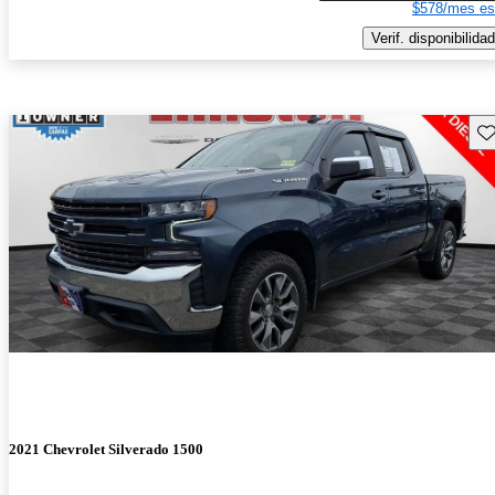
$578/mes es
Verif. disponibilidad
Gu
2021 Chevrolet Silverado 1500