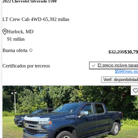
2022 Chevrolet Silverado 1500
LT Crew Cab 4WD
65,392 millas
Hurlock, MD
91 millas
Buena oferta
$32,299
$30,7
El precio incluye tasa
Certificados por terceros
$594/mes es
Verif. disponibilidad
Gu