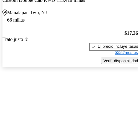
Custom Double Cab RWD
113,419 millas
Manalapan Twp, NJ
66 millas
$17,3
Trato justo
El precio incluye tasa
$338/mes es
Verif. disponibilidad