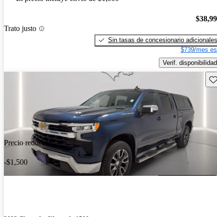
$38,9
Trato justo
Sin tasas de concesionario adicionale
$739/mes es
Verif. disponibilidad
Gu
Precio reducido
-$1,500