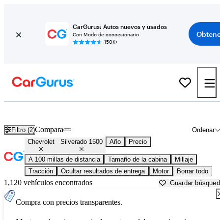
CarGurus: Autos nuevos y usados
Obtene
Con Modo de concesionario
150K+
Chevrolet Silverado 1500 usados en venta cerca de
Atlantic City, NJ
Compara
Filtro (2)
Ordenar
Chevrolet
Silverado 1500
Año
Precio
A 100 millas de distancia
Tamaño de la cabina
Millaje
Tracción
Ocultar resultados de entrega
Motor
Borrar todo
1,120 vehículos encontrados
Guardar búsque
Compra con precios transparentes.