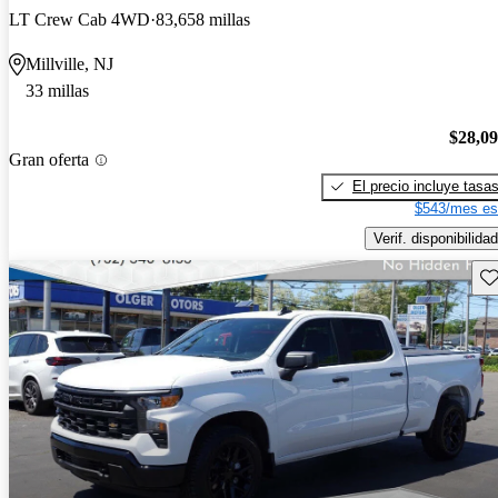
LT Crew Cab 4WD
83,658 millas
Millville, NJ
33 millas
$28,0
Gran oferta
El precio incluye tasa
$543/mes es
Verif. disponibilidad
Gu