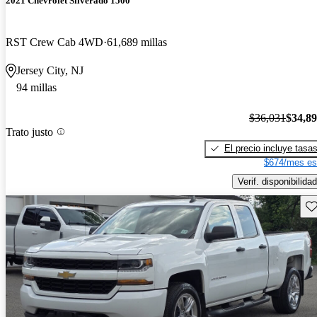
2021 Chevrolet Silverado 1500
RST Crew Cab 4WD
61,689 millas
Jersey City, NJ
94 millas
$36,031
$34,8
Trato justo
El precio incluye tasa
$674/mes es
Verif. disponibilidad
Gu