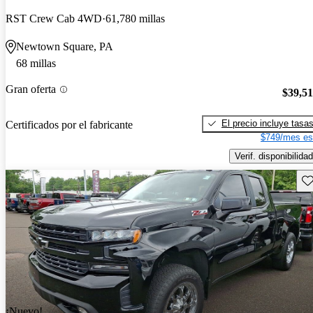
RST Crew Cab 4WD
61,780 millas
Newtown Square, PA
68 millas
Gran oferta
$39,5
El precio incluye tasa
Certificados por el fabricante
$749/mes es
Verif. disponibilidad
Gu
¡Nuevo!