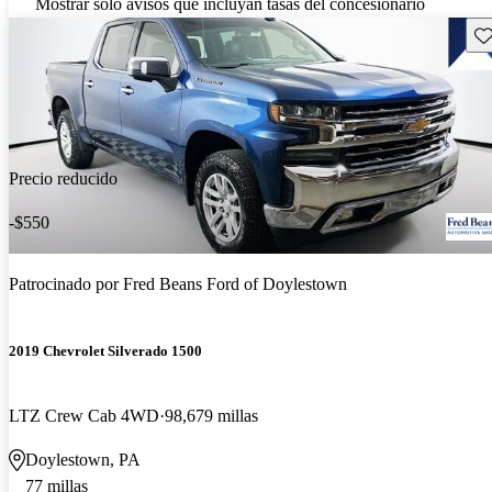
Mostrar solo avisos que incluyan tasas del concesionario
Gu
Precio reducido
-$550
Patrocinado por
Fred Beans Ford of Doylestown
2019 Chevrolet Silverado 1500
LTZ Crew Cab 4WD
98,679 millas
Doylestown, PA
77 millas