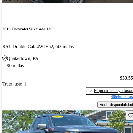
2019 Chevrolet Silverado 1500
RST Double Cab 4WD
52,243 millas
Quakertown, PA
90 millas
$33,5
Trato justo
El precio incluye tasa
$654/mes es
Verif. disponibilidad
Gu