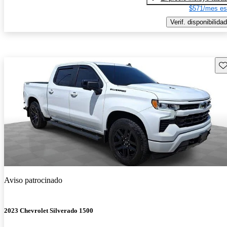
$571/mes es
Verif. disponibilidad
Gu
Aviso patrocinado
2023 Chevrolet Silverado 1500