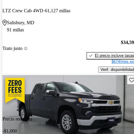
LTZ Crew Cab 4WD
61,127 millas
Salisbury, MD
91 millas
$34,5
Trato justo
El precio incluye tasa
$674/mes es
Verif. disponibilidad
Gu
Precio reducido
-$1,000