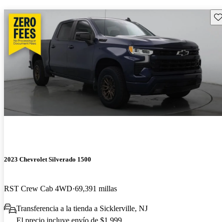
Gu
2023 Chevrolet Silverado 1500
RST Crew Cab 4WD
69,391 millas
Transferencia a la tienda a Sicklerville, NJ
El precio incluye envío de $1,999