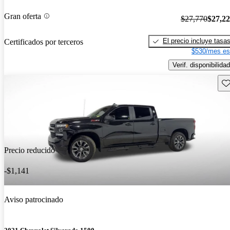
Gran oferta
$27,770
$27,2
El precio incluye tasa
Certificados por terceros
$530/mes es
Verif. disponibilidad
Gu
Precio reducido
-$1,141
Aviso patrocinado