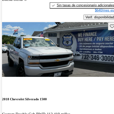
Sin tasas de concesionario adicionale
$640/mes es
Verif. disponibilidad
Gu
2018 Chevrolet Silverado 1500