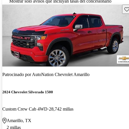
Mostrar solo avisos que incluyan tasas del concesionario
Gu
Patrocinado por
AutoNation Chevrolet Amarillo
2024 Chevrolet Silverado 1500
Custom Crew Cab 4WD
28,742 millas
Amarillo, TX
2 millas