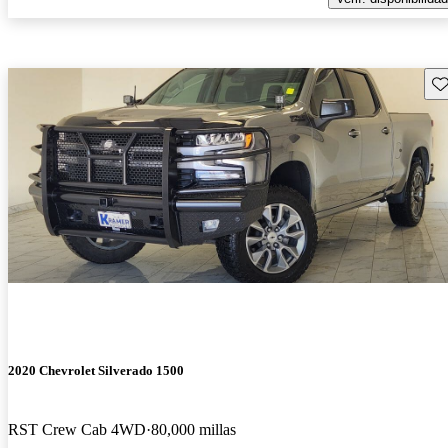
Gu
2020 Chevrolet Silverado 1500
RST Crew Cab 4WD
80,000 millas