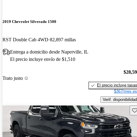
2019 Chevrolet Silverado 1500
RST Double Cab 4WD
82,897 millas
Entrega a domicilio desde Naperville, IL
El precio incluye envío de $1,510
$28,5
Trato justo
El precio incluye tasa
$367/mes es
Verif. disponibilidad
Gu