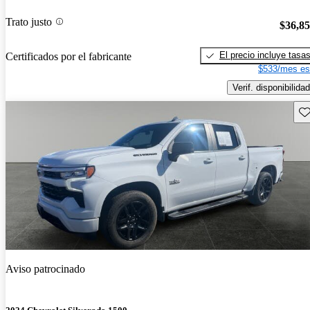
Trato justo
$36,8
El precio incluye tasa
Certificados por el fabricante
$533/mes es
Verif. disponibilidad
Gu
Aviso patrocinado