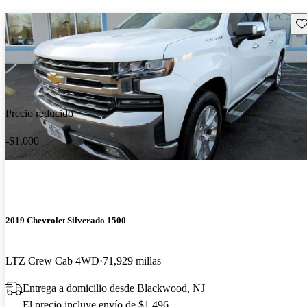
Gu
Precio reducido
-$1,000
2019 Chevrolet Silverado 1500
LTZ Crew Cab 4WD
71,929 millas
Entrega a domicilio desde Blackwood, NJ
El precio incluye envío de $1,496