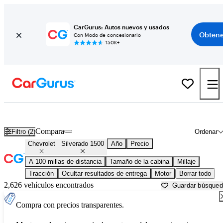
CarGurus: Autos nuevos y usados
Obtene
Con Modo de concesionario
150K+
Chevrolet Silverado 1500 usados en venta cerca de
Amarillo, TX
Compara
Filtro (2)
Ordenar
Chevrolet
Silverado 1500
Año
Precio
A 100 millas de distancia
Tamaño de la cabina
Millaje
Tracción
Ocultar resultados de entrega
Motor
Borrar todo
2,626 vehículos encontrados
Guardar búsque
Compra con precios transparentes.