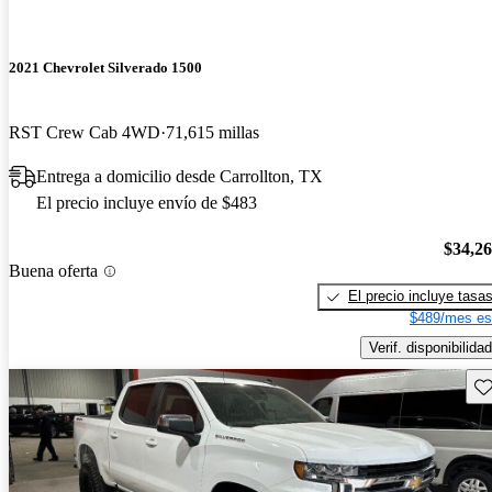
2021 Chevrolet Silverado 1500
RST Crew Cab 4WD
71,615 millas
Entrega a domicilio desde Carrollton, TX
El precio incluye envío de $483
$34,2
Buena oferta
El precio incluye tasa
$489/mes es
Verif. disponibilidad
Gu