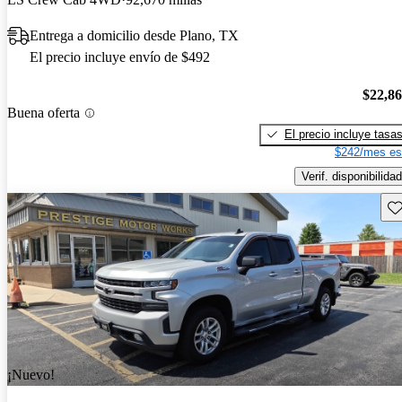
Entrega a domicilio desde Plano, TX
El precio incluye envío de $492
$22,8
Buena oferta
El precio incluye tasa
$242/mes es
Verif. disponibilidad
Gu
¡Nuevo!