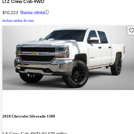
LTZ Crew Cab 4WD
$10,223
Buena oferta
Incluye tarifas de conc.
Gu
2018 Chevrolet Silverado 1500
LS Crew Cab 4WD
92,670 millas