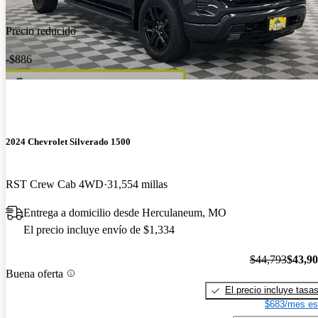
Precio reducido
-$886
2024 Chevrolet Silverado 1500
RST Crew Cab 4WD
31,554 millas
Entrega a domicilio desde Herculaneum, MO
El precio incluye envío de $1,334
$44,793
$43,9
Buena oferta
El precio incluye tasa
$683/mes es