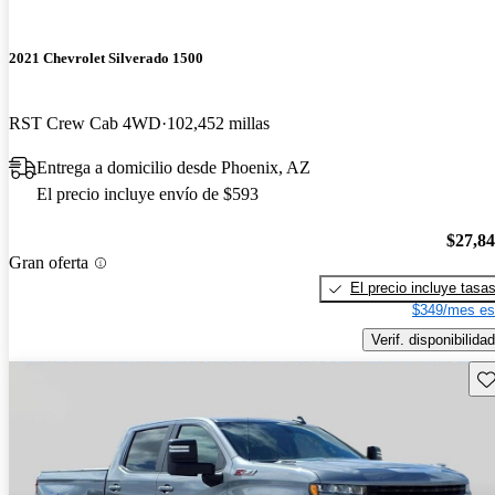
2021 Chevrolet Silverado 1500
RST Crew Cab 4WD
102,452 millas
Entrega a domicilio desde Phoenix, AZ
El precio incluye envío de $593
$27,8
Gran oferta
El precio incluye tasa
$349/mes es
Verif. disponibilidad
Gu