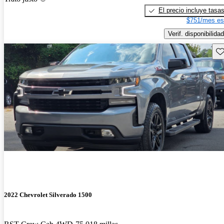
El precio incluye tasa
$751/mes es
Verif. disponibilidad
Gu
2022 Chevrolet Silverado 1500