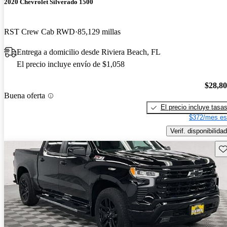
2020 Chevrolet Silverado 1500
RST Crew Cab RWD
85,129 millas
Entrega a domicilio desde Riviera Beach, FL
El precio incluye envío de $1,058
$28,8
Buena oferta
El precio incluye tasa
$372/mes es
Verif. disponibilidad
Gu