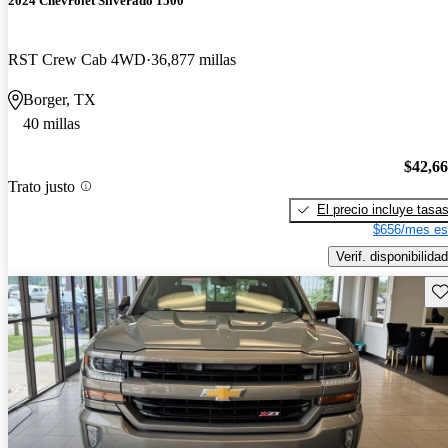
2024 Chevrolet Silverado 1500
RST Crew Cab 4WD
36,877 millas
Borger, TX
40 millas
$42,6
Trato justo
El precio incluye tasa
$656/mes es
Verif. disponibilidad
Gu