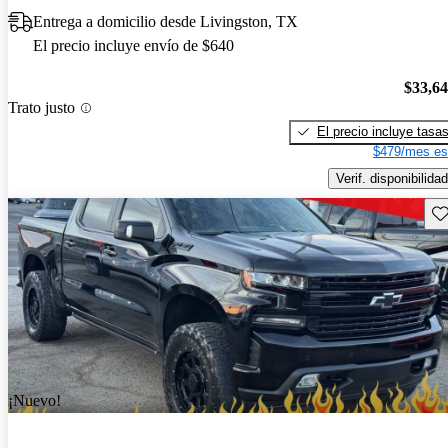
Entrega a domicilio desde Livingston, TX
El precio incluye envío de $640
$33,6
Trato justo
El precio incluye tasa
$479/mes es
Verif. disponibilidad
Gu
¡Nuevo!