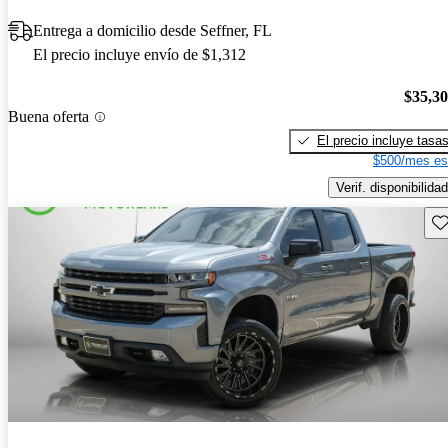
Entrega a domicilio desde Seffner, FL
El precio incluye envío de $1,312
$35,3
Buena oferta
El precio incluye tasa
$500/mes es
Verif. disponibilidad
Gu