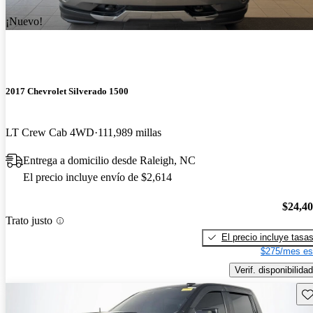
¡Nuevo!
2017 Chevrolet Silverado 1500
LT Crew Cab 4WD
111,989 millas
Entrega a domicilio desde Raleigh, NC
El precio incluye envío de $2,614
$24,4
Trato justo
El precio incluye tasa
$275/mes es
Verif. disponibilidad
Gu