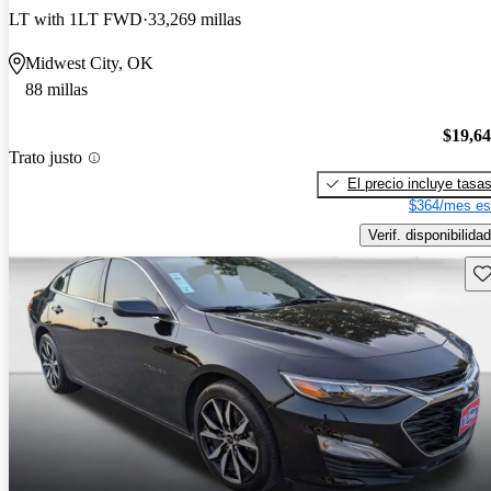
LT with 1LT FWD
33,269 millas
Midwest City, OK
88 millas
$19,6
Trato justo
El precio incluye tasa
$364/mes es
Verif. disponibilidad
Gu