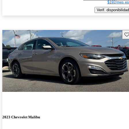
$192/mes es
Verif. disponibilidad
Gu
2023 Chevrolet Malibu