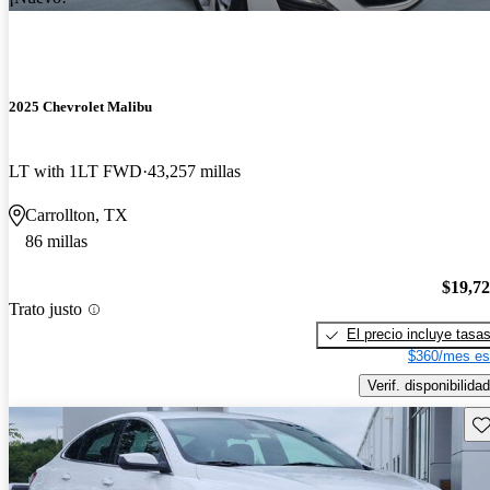
2025 Chevrolet Malibu
LT with 1LT FWD
43,257 millas
Carrollton, TX
86 millas
$19,7
Trato justo
El precio incluye tasa
$360/mes es
Verif. disponibilidad
Gu