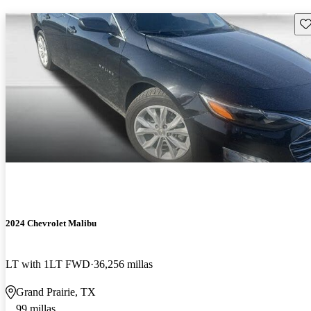
Gu
2024 Chevrolet Malibu
LT with 1LT FWD
36,256 millas
Grand Prairie, TX
99 millas