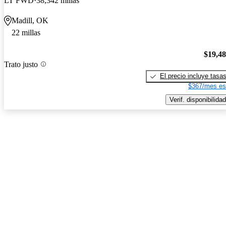
LT FWD
38,342 millas
Madill, OK
22 millas
$19,4
Trato justo
El precio incluye tasa
$367/mes es
Verif. disponibilidad