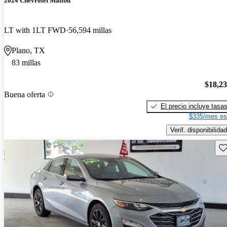
2024 Chevrolet Malibu
LT with 1LT FWD
56,594 millas
Plano, TX
83 millas
$18,2
Buena oferta
El precio incluye tasa
$335/mes es
Verif. disponibilidad
Gu