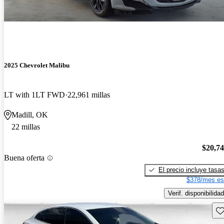
2025 Chevrolet Malibu
LT with 1LT FWD
22,961 millas
Madill, OK
22 millas
$20,7
Buena oferta
El precio incluye tasa
$378/mes es
Verif. disponibilidad
Gu