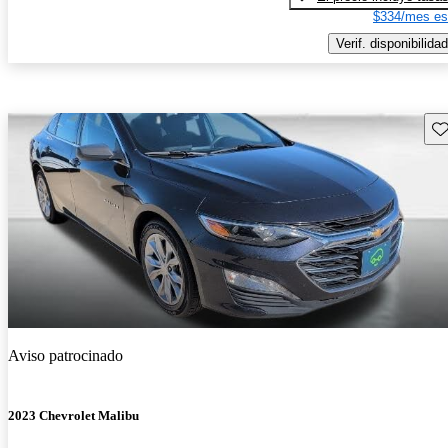
$334/mes es
Verif. disponibilidad
Gu
Aviso patrocinado
2023 Chevrolet Malibu