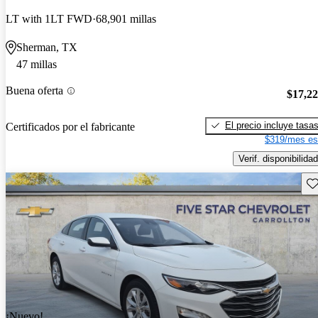
LT with 1LT FWD
68,901 millas
Sherman, TX
47 millas
Buena oferta
$17,2
El precio incluye tasa
Certificados por el fabricante
$319/mes es
Verif. disponibilidad
Gu
¡Nuevo!