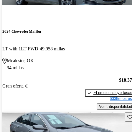
2024 Chevrolet Malibu
LT with 1LT FWD
49,958 millas
Mcalester, OK
94 millas
$18,3
Gran oferta
El precio incluye tasa
$338/mes es
Verif. disponibilidad
Gu