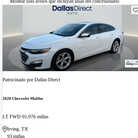
Mostrar solo avisos que incluyan tasas del concesionario
Gu
Patrocinado por
Dallas Direct
2020 Chevrolet Malibu
LT FWD
91,976 millas
Irving, TX
93 millas