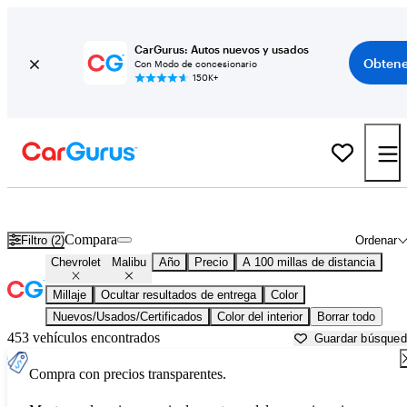
CarGurus: Autos nuevos y usados
Obtene
Con Modo de concesionario
150K+
Chevrolet Malibu usados en venta cerca de
Ardmore, OK
Compara
Filtro (2)
Ordenar
Chevrolet
Malibu
Año
Precio
A 100 millas de distancia
Millaje
Ocultar resultados de entrega
Color
Nuevos/Usados/Certificados
Color del interior
Borrar todo
453 vehículos encontrados
Guardar búsque
Compra con precios transparentes.