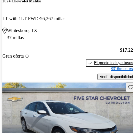
2024 Chevrolet Malibu
LT with 1LT FWD
56,267 millas
Whitesboro, TX
37 millas
$17,2
Gran oferta
El precio incluye tasa
$316/mes es
Verif. disponibilidad
Gu