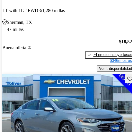
LT with 1LT FWD
61,280 millas
Sherman, TX
47 millas
$18,8
Buena oferta
El precio incluye tasa
$346/mes es
Verif. disponibilidad
Gu