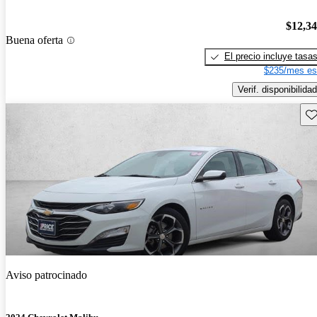
$12,3
Buena oferta
El precio incluye tasa
$235/mes es
Verif. disponibilidad
Gu
Aviso patrocinado