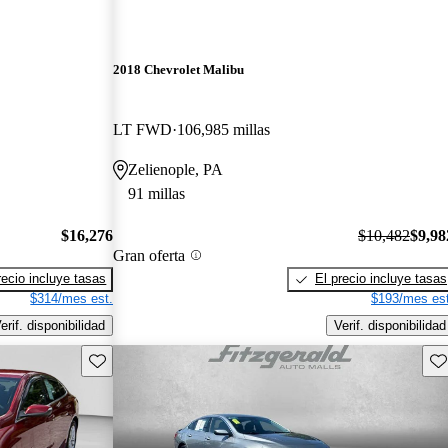
2018 Chevrolet Malibu
LT FWD
106,985 millas
Zelienople, PA
91 millas
$16,276
$10,482
$9,98
Gran oferta
recio incluye tasas
El precio incluye tasas
$314/mes est.
$193/mes est
erif. disponibilidad
Verif. disponibilidad
Guarda este Aviso
Gu