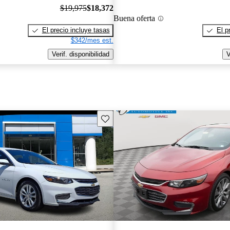
$19,975
$18,372
Buena oferta
El precio incluye tasas
El p
$342/mes est.
Verif. disponibilidad
V
Guarda este Aviso