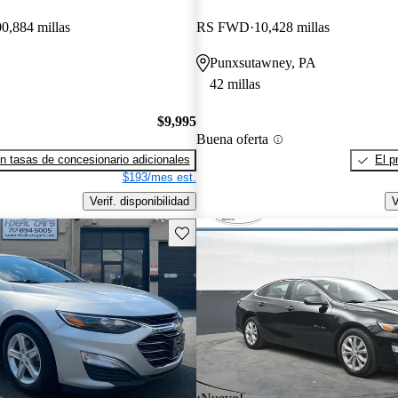
0,884 millas
RS FWD
10,428 millas
Punxsutawney, PA
42 millas
$9,995
Buena oferta
n tasas de concesionario adicionales
El p
$193/mes est.
Verif. disponibilidad
V
Guarda este Aviso