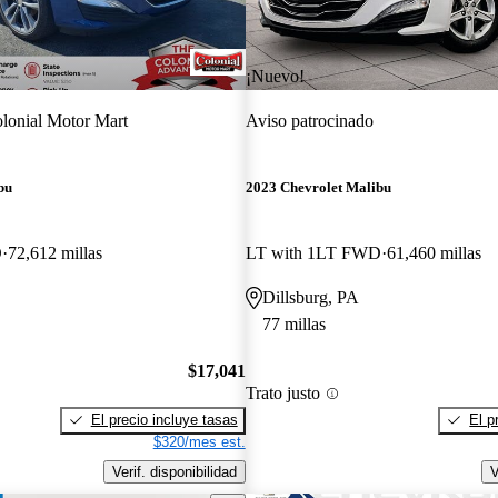
¡Nuevo!
lonial Motor Mart
Aviso patrocinado
bu
2023 Chevrolet Malibu
D
72,612 millas
LT with 1LT FWD
61,460 millas
Dillsburg, PA
77 millas
$17,041
Trato justo
El precio incluye tasas
El p
$320/mes est.
Verif. disponibilidad
V