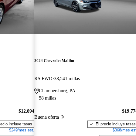
2024 Chevrolet Malibu
RS FWD
38,541 millas
Chambersburg, PA
58 millas
$12,894
$19,77
Buena oferta
recio incluye tasas
El precio incluye tasas
$249/mes est.
$368/mes est