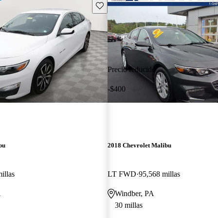
Guarda este Aviso
Precio reducido
-$400
bu
2018 Chevrolet Malibu
illas
LT FWD
95,568 millas
A
Windber, PA
30 millas