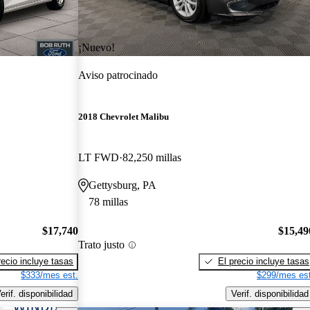
¡Nuevo!
Aviso patrocinado
2018 Chevrolet Malibu
LT FWD
82,250 millas
Gettysburg, PA
78 millas
$17,740
$15,49
Trato justo
recio incluye tasas
El precio incluye tasas
$333/mes est.
$299/mes est
erif. disponibilidad
Verif. disponibilidad