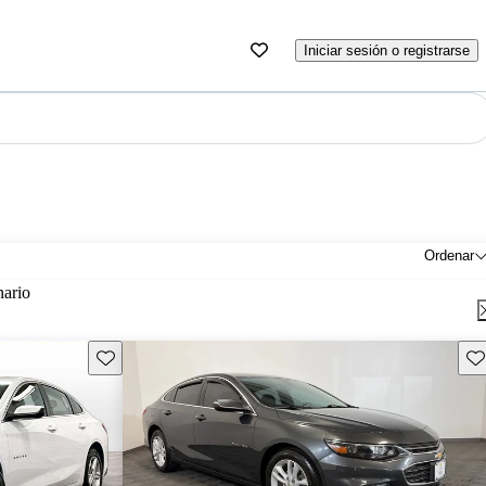
Iniciar sesión o registrarse
Ordenar
nario
Guarda este Aviso
Gu