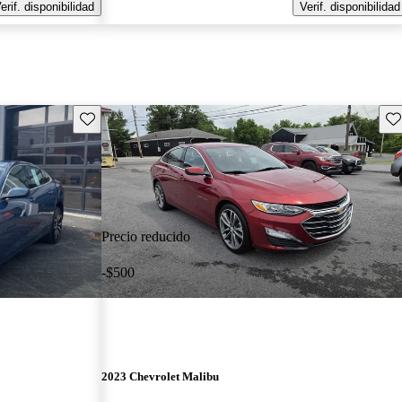
erif. disponibilidad
Verif. disponibilidad
Guarda este Aviso
Gu
Precio reducido
-$500
2023 Chevrolet Malibu