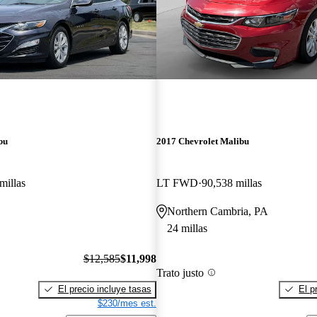
bu
2017 Chevrolet Malibu
millas
LT FWD
90,538 millas
Northern Cambria, PA
24 millas
$12,585
$11,998
Trato justo
El precio incluye tasas
El p
$230/mes est.