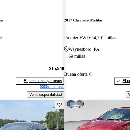
bu
2017 Chevrolet Malibu
illas
Premier FWD
54,761 millas
Waynesboro, PA
69 millas
$15,940
Buena oferta
El precio incluye tasas
El p
$308/mes est.
Verif. disponibilidad
V
Guarda este Aviso