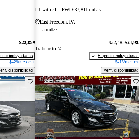
LT with 2LT FWD
37,811 millas
East Freedom, PA
13 millas
$22,859
$22,485
$21,98
Trato justo
recio incluye tasas
El precio incluye tasas
$426/mes est.
$413/mes est
erif. disponibilidad
Verif. disponibilidad
Guarda este Aviso
Gu