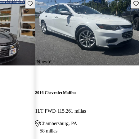
Guarda este Aviso
Gu
¡Nuevo!
2016 Chevrolet Malibu
1LT FWD
115,261 millas
Chambersburg, PA
58 millas