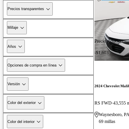
Precios transparentes
Millaje
Precio reducido
Años
-$1,603
Opciones de compra en línea
Versión
2024 Chevrolet Mali
RS FWD
43,555 m
Color del exterior
Waynesboro, P
69 millas
Color del interior