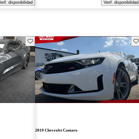
erif. disponibilidad
Verif. disponibilidad
Guarda este Aviso
Gu
2019 Chevrolet Camaro