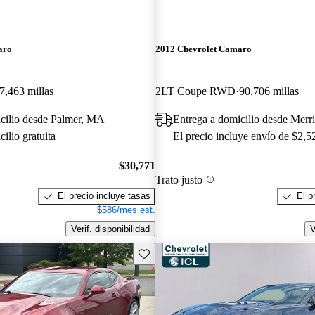
aro
2012 Chevrolet Camaro
7,463 millas
2LT Coupe RWD
90,706 millas
cilio desde Palmer, MA
Entrega a domicilio desde Merri
ilio gratuita
El precio incluye envío de $2,5
$30,771
Trato justo
El precio incluye tasas
El p
$586/mes est.
Verif. disponibilidad
V
Guarda este Aviso