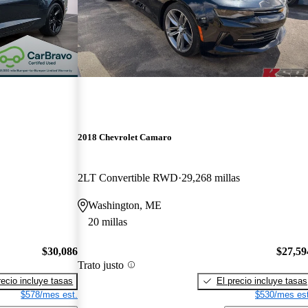
2018 Chevrolet Camaro
2LT Convertible RWD
29,268 millas
Washington, ME
20 millas
$30,086
$27,59
Trato justo
recio incluye tasas
El precio incluye tasas
$578/mes est.
$530/mes est