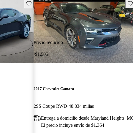
Guarda este Aviso
Gu
Precio reducido
-$1,505
2017 Chevrolet Camaro
2SS Coupe RWD
48,834 millas
Entrega a domicilio desde Maryland Heights, M
El precio incluye envío de $1,364