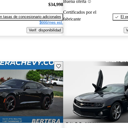
Buena oferta
$34,998
Certificados por el
n tasas de concesionario adicionales
El p
fabricante
$666/mes est.
Verif. disponibilidad
V
Guarda este Aviso