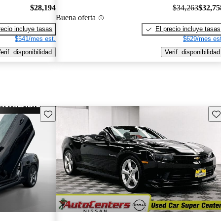
$28,194
$34,263
$32,75
Buena oferta
recio incluye tasas
El precio incluye tasas
$541/mes est.
$629/mes est
erif. disponibilidad
Verif. disponibilidad
Guarda este Aviso
Gu