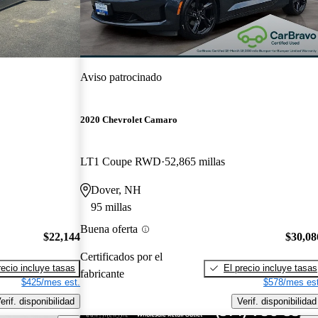
Aviso patrocinado
2020 Chevrolet Camaro
LT1 Coupe RWD
52,865 millas
Dover, NH
95 millas
Buena oferta
$22,144
$30,08
Certificados por el
recio incluye tasas
El precio incluye tasas
fabricante
$425/mes est.
$578/mes est
erif. disponibilidad
Verif. disponibilidad