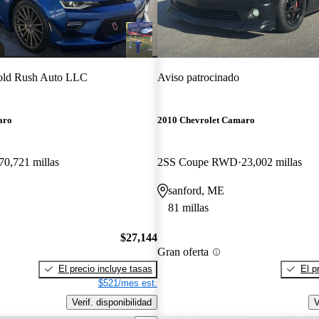
ld Rush Auto LLC
Aviso patrocinado
aro
2010 Chevrolet Camaro
70,721 millas
2SS Coupe RWD
23,002 millas
sanford, ME
81 millas
$27,144
Gran oferta
El precio incluye tasas
El p
$521/mes est.
Verif. disponibilidad
V