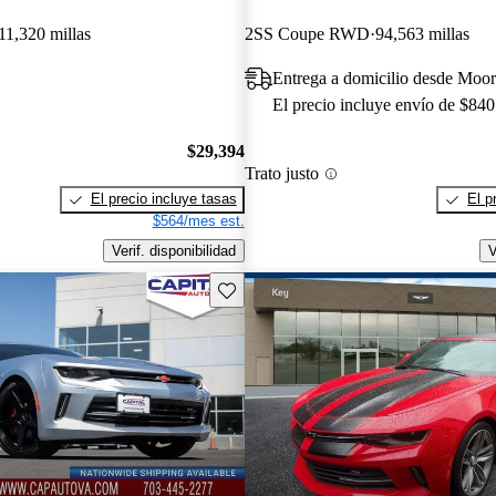
11,320 millas
2SS Coupe RWD
94,563 millas
Entrega a domicilio desde Moor
El precio incluye envío de $840
$29,394
Trato justo
El precio incluye tasas
El p
$564/mes est.
Verif. disponibilidad
V
Guarda este Aviso