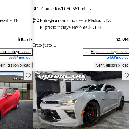
3LT Coupe RWD
50,561 millas
esville, NC
Entrega a domicilio desde Madison, NC
El precio incluye envío de $1,154
$30,517
$25,94
Trato justo
recio incluye tasas
El precio incluye tasas
$586/mes est.
$498/mes est
erif. disponibilidad
Verif. disponibilidad
Guarda este Aviso
Gu