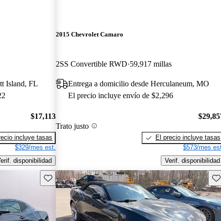
2015 Chevrolet Camaro
2SS Convertible RWD
59,917 millas
tt Island, FL
Entrega a domicilio desde Herculaneum, MO
22
El precio incluye envío de $2,296
$17,113
$29,85
Trato justo
recio incluye tasas
El precio incluye tasas
$329/mes est.
$573/mes est
erif. disponibilidad
Verif. disponibilidad
Guarda este Aviso
Gu