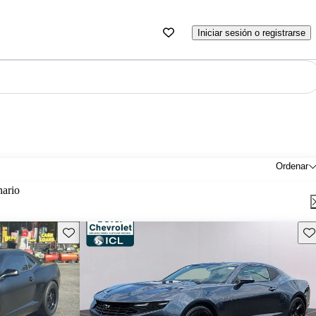
Iniciar sesión o registrarse
Ordenar
nario
Guarda este Aviso
Gu