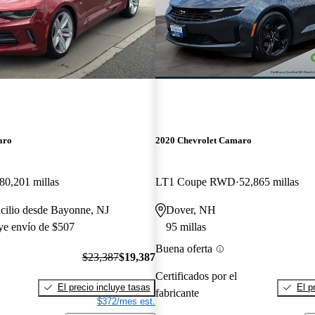
aro
2020 Chevrolet Camaro
80,201 millas
LT1 Coupe RWD
52,865 millas
cilio desde Bayonne, NJ
Dover, NH
uye envío de $507
95 millas
Buena oferta
$23,387
$19,387
Certificados por el
El precio incluye tasas
El p
fabricante
$372/mes est.