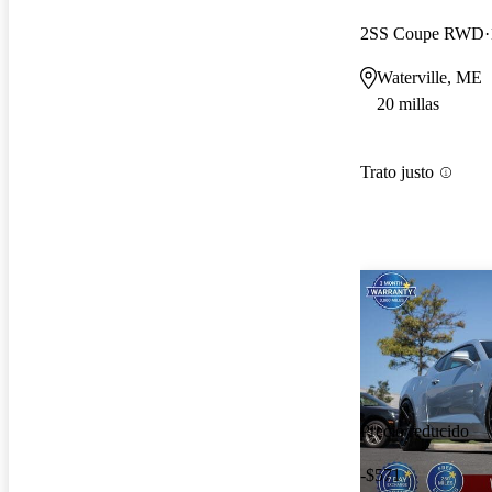
2SS Coupe RWD
Waterville, ME
20 millas
Trato justo
Precio reducido
-$571