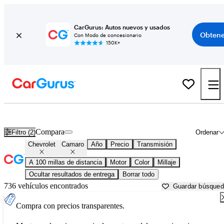
CarGurus: Autos nuevos y usados
Obtene
Con Modo de concesionario
150K+
Chevrolet Camaro usados en venta cerca de
Ames, IA
Compara
Filtro (2)
Ordenar
Chevrolet
Camaro
Año
Precio
Transmisión
A 100 millas de distancia
Motor
Color
Millaje
Ocultar resultados de entrega
Borrar todo
736 vehículos encontrados
Guardar búsque
Compra con precios transparentes.