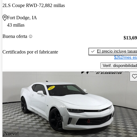
2LS Coupe RWD
72,882 millas
Fort Dodge, IA
43 millas
Buena oferta
$13,6
El precio incluye tasa
Certificados por el fabricante
$262/mes es
Verif. disponibilidad
Gu
¡Nuevo!