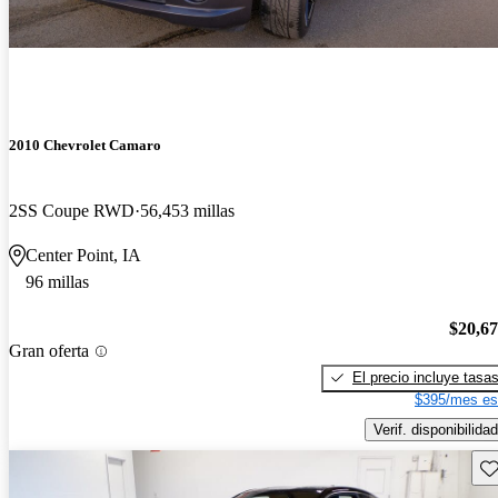
2010 Chevrolet Camaro
2SS Coupe RWD
56,453 millas
Center Point, IA
96 millas
$20,6
Gran oferta
El precio incluye tasa
$395/mes es
Verif. disponibilidad
Gu