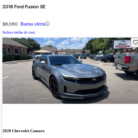
2018 Ford Fusion SE
$8,080
Buena oferta
Incluye tarifas de conc.
Gu
2020 Chevrolet Camaro