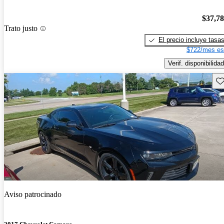
$37,7
Trato justo
El precio incluye tasa
$722/mes es
Verif. disponibilidad
Gu
Aviso patrocinado