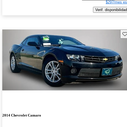
$297/mes es
Verif. disponibilidad
Gu
2014 Chevrolet Camaro