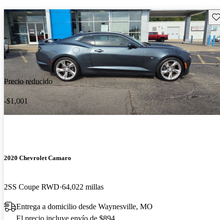
Gu
Precio reducido
-$1,001
2020 Chevrolet Camaro
2SS Coupe RWD
64,022 millas
Entrega a domicilio desde Waynesville, MO
El precio incluye envío de $894