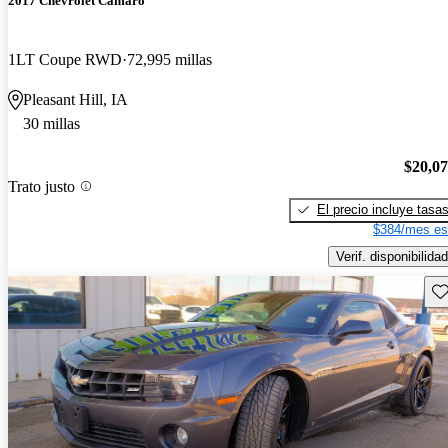
2017 Chevrolet Camaro
1LT Coupe RWD
72,995 millas
Pleasant Hill, IA
30 millas
$20,0
Trato justo
El precio incluye tasa
$384/mes es
Verif. disponibilidad
Gu