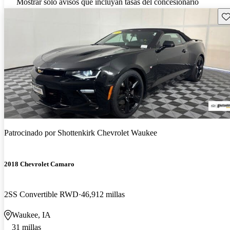
Mostrar solo avisos que incluyan tasas del concesionario
Gu
Patrocinado por
Shottenkirk Chevrolet Waukee
2018 Chevrolet Camaro
2SS Convertible RWD
46,912 millas
Waukee, IA
31 millas