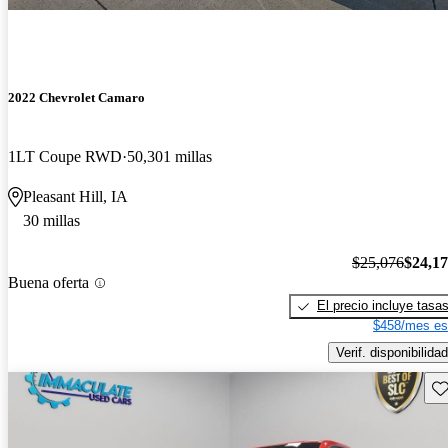
2022 Chevrolet Camaro
1LT Coupe RWD
50,301 millas
Pleasant Hill, IA
30 millas
$25,076
$24,1
Buena oferta
El precio incluye tasa
$458/mes es
Verif. disponibilidad
Gu