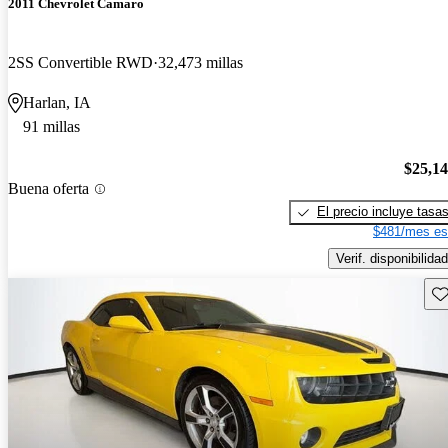
2011 Chevrolet Camaro
2SS Convertible RWD
32,473 millas
Harlan, IA
91 millas
$25,1
Buena oferta
El precio incluye tasa
$481/mes es
Verif. disponibilidad
Gu