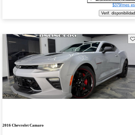
$379/mes es
Verif. disponibilidad
Gu
¡Nuevo!
2016 Chevrolet Camaro