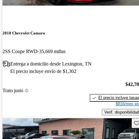
2018 Chevrolet Camaro
2SS Coupe RWD
35,669 millas
Entrega a domicilio desde Lexington, TN
El precio incluye envío de $1,302
$42,7
Trato justo
El precio incluye tasa
$816/mes es
Verif. disponibilidad
Gu