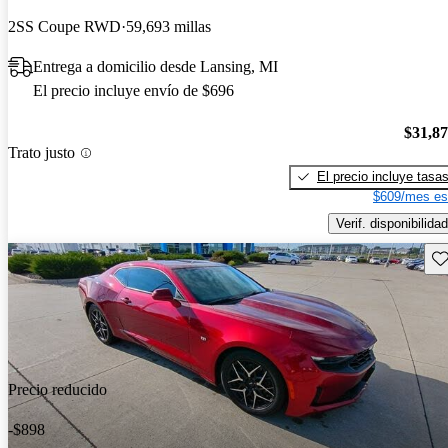
2SS Coupe RWD
59,693 millas
Entrega a domicilio desde Lansing, MI
El precio incluye envío de $696
$31,8
Trato justo
El precio incluye tasa
$609/mes es
Verif. disponibilidad
Gu
Precio reducido
-$898