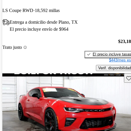
LS Coupe RWD
18,592 millas
Entrega a domicilio desde Plano, TX
El precio incluye envío de $964
$23,1
Trato justo
El precio incluye tasa
$443/mes es
Verif. disponibilidad
Gu