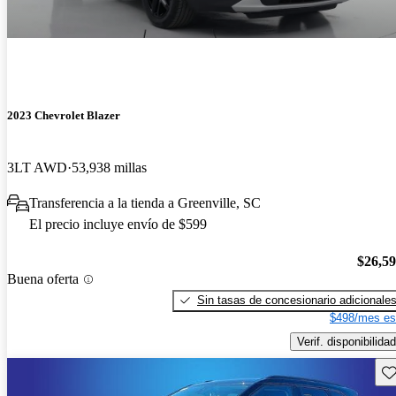
2023 Chevrolet Blazer
3LT AWD
53,938 millas
Transferencia a la tienda a Greenville, SC
El precio incluye envío de $599
$26,5
Buena oferta
Sin tasas de concesionario adicionale
$498/mes es
Verif. disponibilidad
Gu