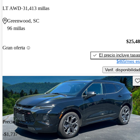
LT AWD
31,413 millas
Greenwood, SC
96 millas
$25,4
Gran oferta
El precio incluye tasa
$465/mes es
Verif. disponibilidad
Gu
Precio reducido
-$1,737