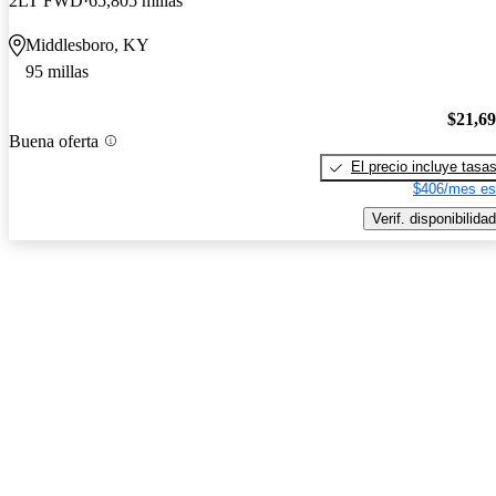
2LT FWD
65,805 millas
Middlesboro, KY
95 millas
$21,6
Buena oferta
El precio incluye tasa
$406/mes es
Verif. disponibilidad