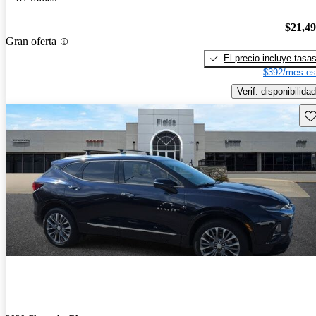
$21,4
Gran oferta
El precio incluye tasa
$392/mes es
Verif. disponibilidad
Gu