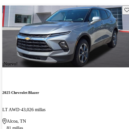
Gu
¡Nuevo!
2025 Chevrolet Blazer
LT AWD
43,026 millas
Alcoa, TN
81 millas