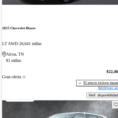
2025 Chevrolet Blazer
LT AWD
26,641 millas
Alcoa, TN
81 millas
$22,4
Gran oferta
El precio incluye tasa
$410/mes es
Verif. disponibilidad
Gu