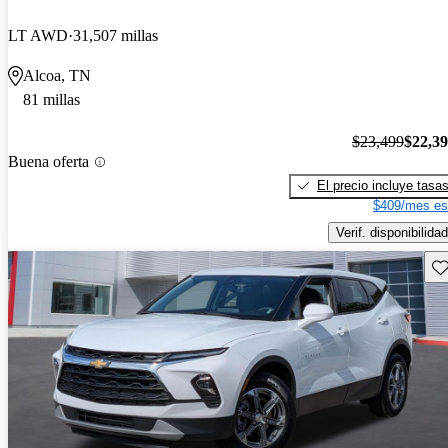
LT AWD
31,507 millas
Alcoa, TN
81 millas
$23,499
$22,3
Buena oferta
El precio incluye tasa
$409/mes es
Verif. disponibilidad
Gu