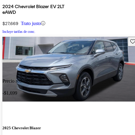
2024 Chevrolet Blazer EV 2LT
eAWD
$27,669
Trato justo
Incluye tarifas de conc.
Gu
Precio reducido
-$1,699
2025 Chevrolet Blazer