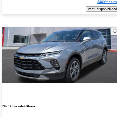
$400/mes es
Verif. disponibilidad
Gu
2025 Chevrolet Blazer