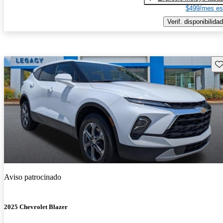
$499/mes es
Verif. disponibilidad
Gu
Aviso patrocinado
2025 Chevrolet Blazer