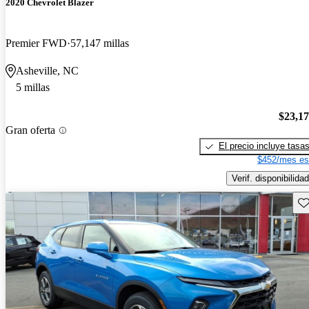
2020 Chevrolet Blazer
Premier FWD
57,147 millas
Asheville, NC
5 millas
$23,1
Gran oferta
El precio incluye tasa
$452/mes es
Verif. disponibilidad
Gu