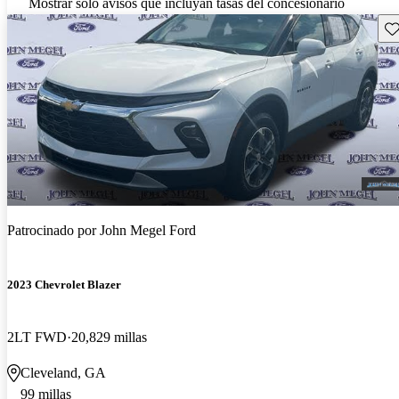
Mostrar solo avisos que incluyan tasas del concesionario
Gu
Patrocinado por
John Megel Ford
2023 Chevrolet Blazer
2LT FWD
20,829 millas
Cleveland, GA
99 millas