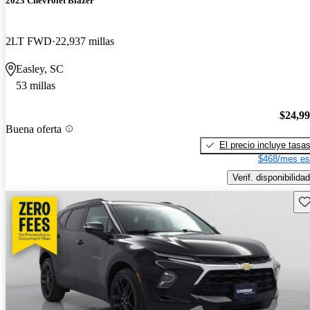
2023 Chevrolet Blazer
2LT FWD
22,937 millas
Easley, SC
53 millas
$24,9
Buena oferta
El precio incluye tasa
$468/mes es
Verif. disponibilidad
Gu