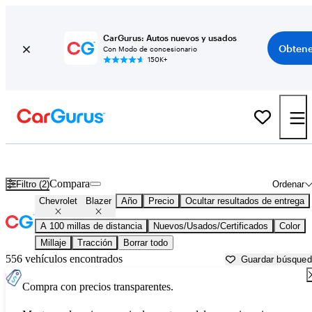
CarGurus: Autos nuevos y usados
Obtene
Con Modo de concesionario
150K+
Chevrolet Blazer usados en venta cerca de
Asheville, NC
Compara
Filtro (2)
Ordenar
Chevrolet
Blazer
Año
Precio
Ocultar resultados de entrega
A 100 millas de distancia
Nuevos/Usados/Certificados
Color
Millaje
Tracción
Borrar todo
556 vehículos encontrados
Guardar búsque
Compra con precios transparentes.