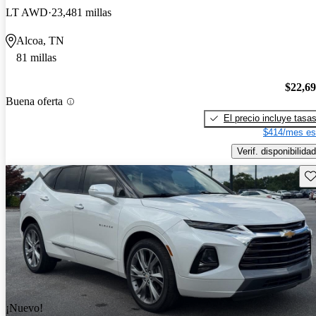
LT AWD
23,481 millas
Alcoa, TN
81 millas
$22,6
Buena oferta
El precio incluye tasa
$414/mes es
Verif. disponibilidad
Gu
¡Nuevo!