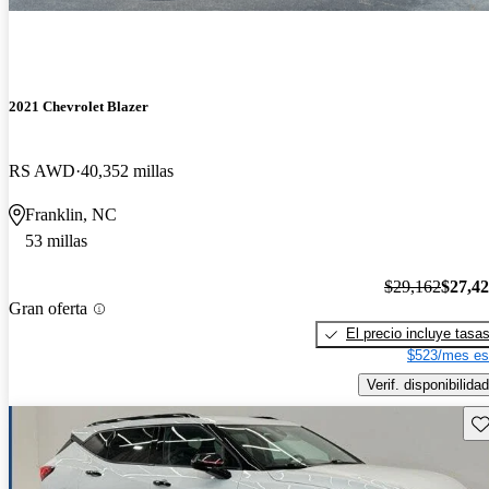
2021 Chevrolet Blazer
RS AWD
40,352 millas
Franklin, NC
53 millas
$29,162
$27,4
Gran oferta
El precio incluye tasa
$523/mes es
Verif. disponibilidad
Gu