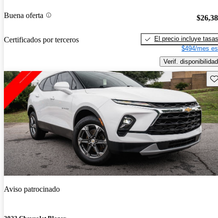
Buena oferta
$26,3
El precio incluye tasa
Certificados por terceros
$494/mes es
Verif. disponibilidad
Gu
Aviso patrocinado