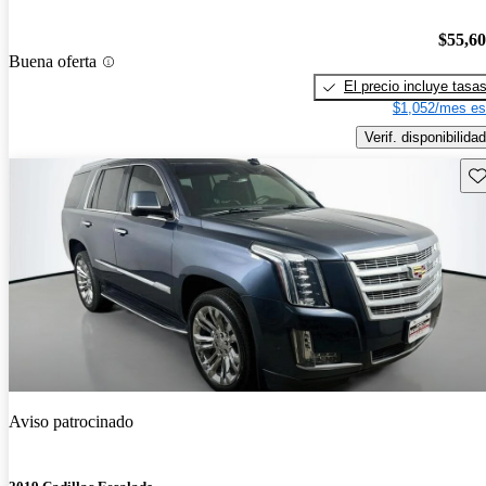
$55,6
Buena oferta
El precio incluye tasa
$1,052/mes es
Verif. disponibilidad
Gu
Aviso patrocinado