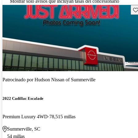
Mostrar solo avisos que incluyan tasas del concesionario
Gu
¡Nuevo!
Patrocinado por
Hudson Nissan of Summerville
2022 Cadillac Escalade
Premium Luxury 4WD
78,515 millas
Summerville, SC
54 millas