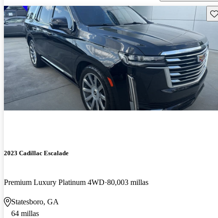
Gu
2023 Cadillac Escalade
Premium Luxury Platinum 4WD
80,003 millas
Statesboro, GA
64 millas