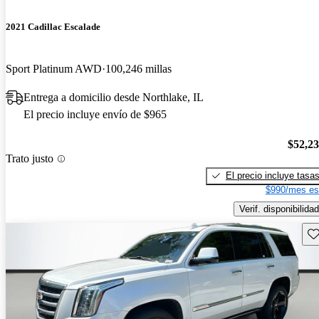
2021 Cadillac Escalade
Sport Platinum AWD
100,246 millas
Entrega a domicilio desde Northlake, IL
El precio incluye envío de $965
$52,2
Trato justo
El precio incluye tasa
$990/mes es
Verif. disponibilidad
Gu