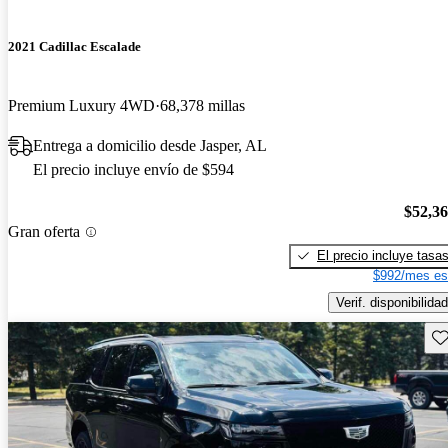
2021 Cadillac Escalade
Premium Luxury 4WD
68,378 millas
Entrega a domicilio desde Jasper, AL
El precio incluye envío de $594
$52,3
Gran oferta
El precio incluye tasa
$992/mes es
Verif. disponibilidad
Gu