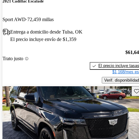
2021 Cadillac Escalade
Sport AWD
72,459 millas
Entrega a domicilio desde Tulsa, OK
El precio incluye envío de $1,359
$61,6
Trato justo
El precio incluye tasa
$1,168/mes es
Verif. disponibilidad
Gu