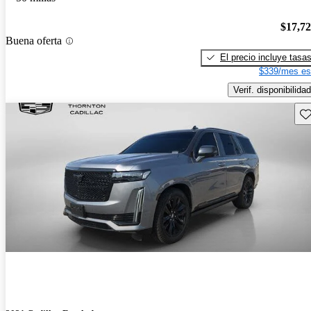
$17,7
Buena oferta
El precio incluye tasa
$339/mes es
Verif. disponibilidad
Gu