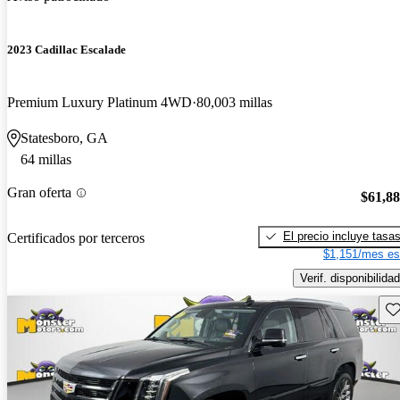
2023 Cadillac Escalade
Premium Luxury Platinum 4WD
80,003 millas
Statesboro, GA
64 millas
Gran oferta
$61,8
El precio incluye tasa
Certificados por terceros
$1,151/mes es
Verif. disponibilidad
Gu