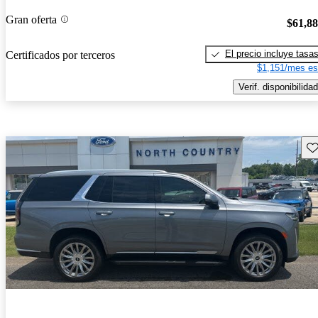
Gran oferta
$61,8
El precio incluye tasa
Certificados por terceros
$1,151/mes es
Verif. disponibilidad
Gu