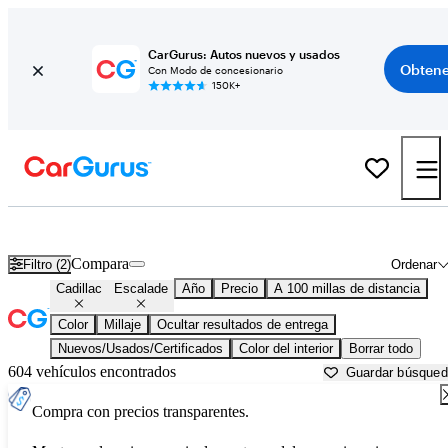
CarGurus: Autos nuevos y usados
Obtene
Con Modo de concesionario
150K+
Cadillac Escalade usados en venta cerca de
Beaufort, SC
Compara
Filtro (2)
Ordenar
Cadillac
Escalade
Año
Precio
A 100 millas de distancia
Color
Millaje
Ocultar resultados de entrega
Nuevos/Usados/Certificados
Color del interior
Borrar todo
604 vehículos encontrados
Guardar búsque
Compra con precios transparentes.