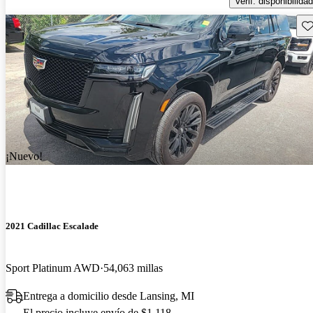
Verif. disponibilidad
Gu
¡Nuevo!
2021 Cadillac Escalade
Sport Platinum AWD
54,063 millas
Entrega a domicilio desde Lansing, MI
El precio incluye envío de $1,118