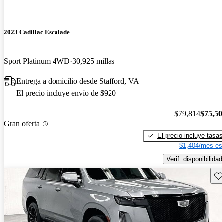
2023 Cadillac Escalade
Sport Platinum 4WD
30,925 millas
Entrega a domicilio desde Stafford, VA
El precio incluye envío de $920
$79,814
$75,5
Gran oferta
El precio incluye tasa
$1,404/mes es
Verif. disponibilidad
Gu