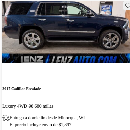
Gu
¡Nuevo!
2017 Cadillac Escalade
Luxury 4WD
98,680 millas
Entrega a domicilio desde Minocqua, WI
El precio incluye envío de $1,897