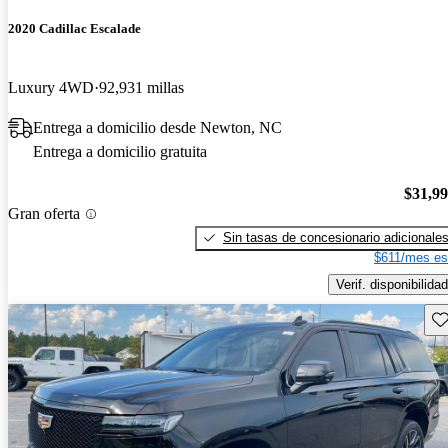
2020 Cadillac Escalade
Luxury 4WD
92,931 millas
Entrega a domicilio desde Newton, NC
Entrega a domicilio gratuita
$31,9
Gran oferta
Sin tasas de concesionario adicionale
$611/mes es
Verif. disponibilidad
Gu