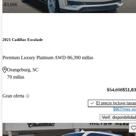
-$3,666
2021 Cadillac Escalade
Premium Luxury Platinum AWD
86,390 millas
Orangeburg, SC
79 millas
$54,698
$51,0
Gran oferta
El precio incluye tasa
$967/mes es
Verif. disponibilidad
Gu