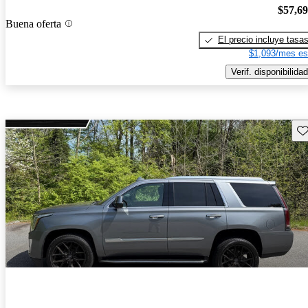
$57,6
Buena oferta
El precio incluye tasa
$1,093/mes es
Verif. disponibilidad
Gu