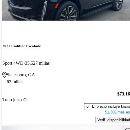
2023 Cadillac Escalade
Sport 4WD
35,527 millas
Statesboro, GA
62 millas
$73,1
Trato justo
El precio incluye tasa
$1,360/mes es
Verif. disponibilidad
Gu