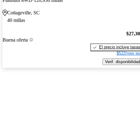
Platinum 4WD
120,936 millas
Cottageville, SC
40 millas
$27,3
Buena oferta
El precio incluye tasa
$522/mes es
Verif. disponibilidad