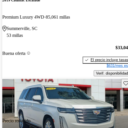
2019 Cadillac Escalade
Premium Luxury 4WD
85,061 millas
Summerville, SC
53 millas
$33,0
Buena oferta
El precio incluye tasa
$631/mes es
Verif. disponibilidad
Gu
Precio reducido