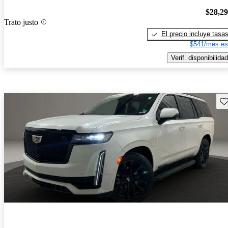
$28,2
Trato justo
El precio incluye tasa
$541/mes es
Verif. disponibilidad
Gu