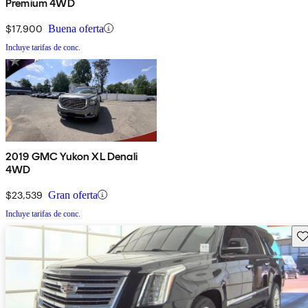
Premium 4WD
$17,900
Buena oferta
Incluye tarifas de conc.
2019 GMC Yukon XL Denali
4WD
$23,539
Gran oferta
Incluye tarifas de conc.
Gu