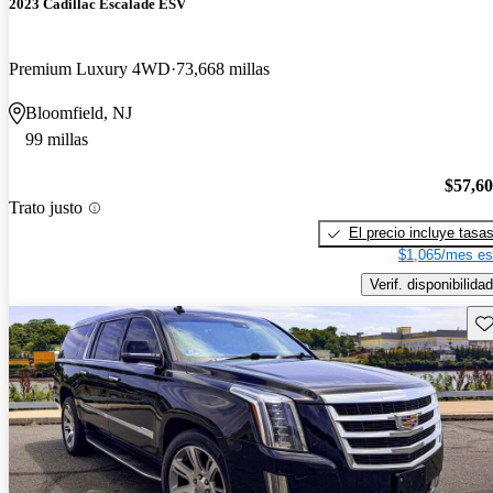
2023 Cadillac Escalade ESV
Premium Luxury 4WD
73,668 millas
Bloomfield, NJ
99 millas
$57,6
Trato justo
El precio incluye tasa
$1,065/mes es
Verif. disponibilidad
Gu