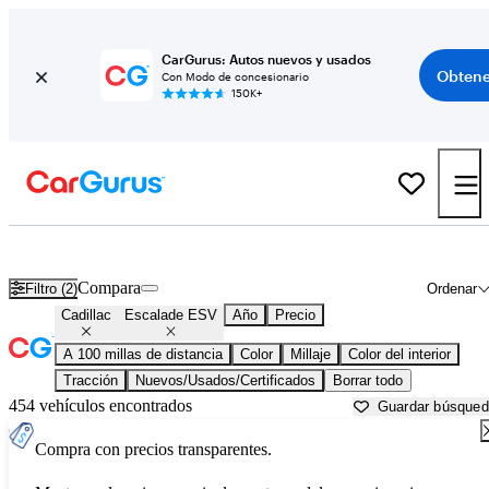
CarGurus: Autos nuevos y usados
Obtene
Con Modo de concesionario
150K+
Cadillac Escalade ESV usados en venta cerca de
Atlantic City, NJ
Compara
Filtro (2)
Ordenar
Cadillac
Escalade ESV
Año
Precio
A 100 millas de distancia
Color
Millaje
Color del interior
Tracción
Nuevos/Usados/Certificados
Borrar todo
454 vehículos encontrados
Guardar búsque
Compra con precios transparentes.