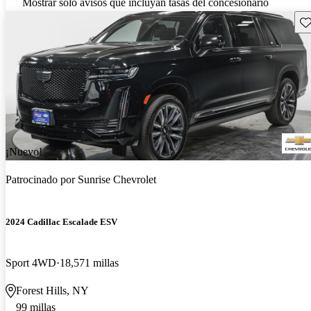
Mostrar solo avisos que incluyan tasas del concesionario
Gu
¡Nuevo!
Patrocinado por
Sunrise Chevrolet
2024 Cadillac Escalade ESV
Sport 4WD
18,571 millas
Forest Hills, NY
99 millas