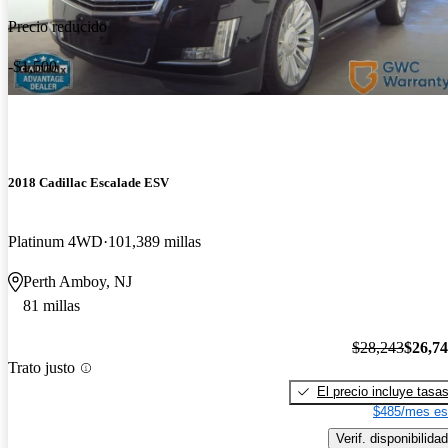
Precio reducido
-$1,500
2018 Cadillac Escalade ESV
Platinum 4WD
101,389 millas
Perth Amboy, NJ
81 millas
$28,243
$26,7
Trato justo
El precio incluye tasa
$485/mes es
Verif. disponibilidad