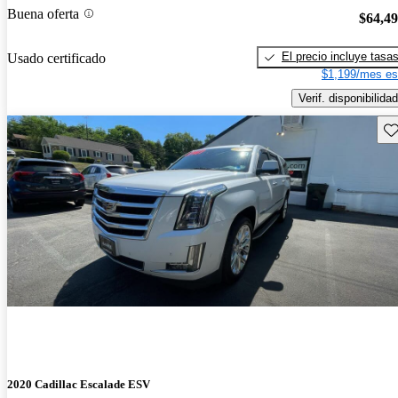
Buena oferta
$64,4
El precio incluye tasa
Usado certificado
$1,199/mes es
Verif. disponibilidad
Gu
2020 Cadillac Escalade ESV