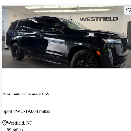
Gu
2024 Cadillac Escalade ESV
Sport 4WD
19,003 millas
Westfield, NJ
89 millas