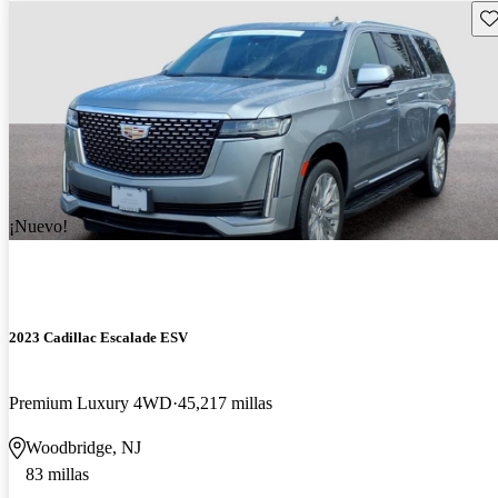
Gu
¡Nuevo!
2023 Cadillac Escalade ESV
Premium Luxury 4WD
45,217 millas
Woodbridge, NJ
83 millas