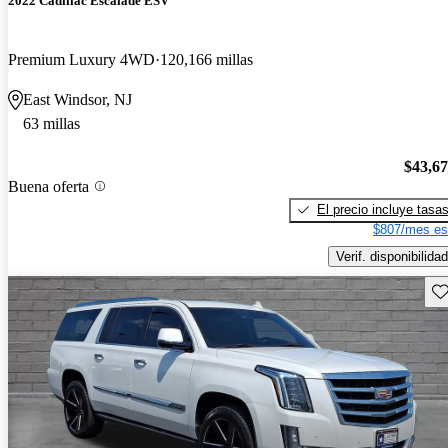
2022 Cadillac Escalade ESV
Premium Luxury 4WD
120,166 millas
East Windsor, NJ
63 millas
$43,6
Buena oferta
El precio incluye tasa
$807/mes es
Verif. disponibilidad
Gu