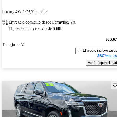
Luxury 4WD
73,512 millas
Entrega a domicilio desde Farmville, VA
El precio incluye envío de $388
$36,6
Trato justo
El precio incluye tasa
$687/mes es
Verif. disponibilidad
Gu