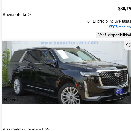
$30,7
Buena oferta
El precio incluye tasa
$567/mes es
Verif. disponibilidad
Gu
¡Nuevo!
2022 Cadillac Escalade ESV