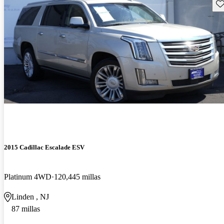
Gu
2015 Cadillac Escalade ESV
Platinum 4WD
120,445 millas
Linden , NJ
87 millas