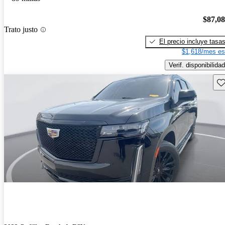
$87,0
Trato justo
El precio incluye tasa
$1,618/mes es
Verif. disponibilidad
Gu