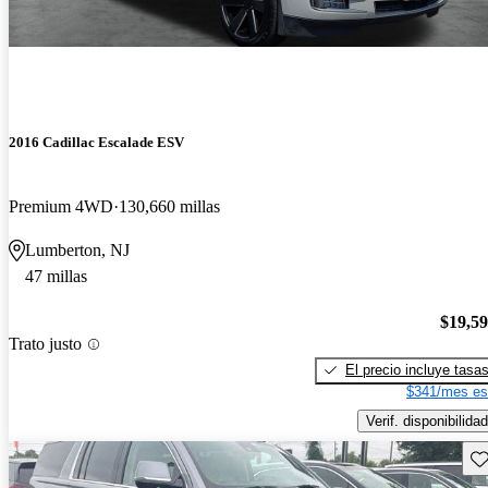
2016 Cadillac Escalade ESV
Premium 4WD
130,660 millas
Lumberton, NJ
47 millas
$19,5
Trato justo
El precio incluye tasa
$341/mes es
Verif. disponibilidad
Gu