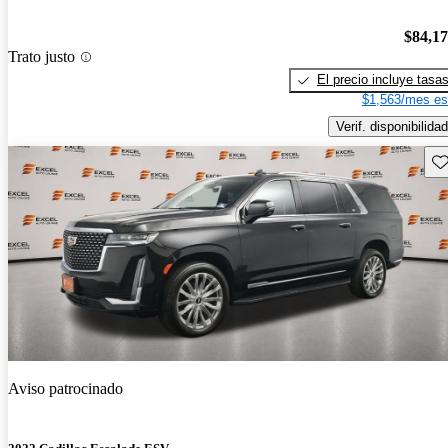
$84,1
Trato justo
El precio incluye tasa
$1,563/mes es
Verif. disponibilidad
Gu
Aviso patrocinado