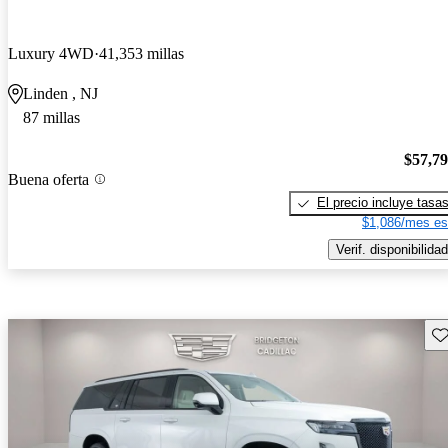
Luxury 4WD
41,353 millas
Linden , NJ
87 millas
$57,7
Buena oferta
El precio incluye tasa
$1,086/mes es
Verif. disponibilidad
Gu