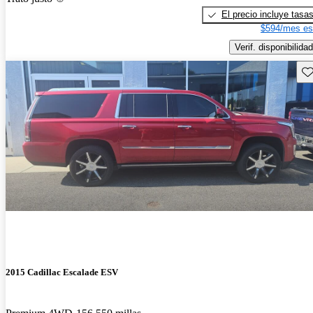
El precio incluye tasa
$594/mes es
Verif. disponibilidad
Gu
2015 Cadillac Escalade ESV