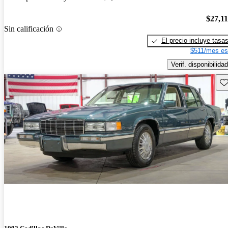
$27,1
Sin calificación
El precio incluye tasa
$511/mes es
Verif. disponibilidad
Gu