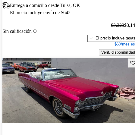
Entrega a domicilio desde Tulsa, OK
El precio incluye envío de $642
$3,329
$3,1
Sin calificación
El precio incluye tasa
$60/mes es
Verif. disponibilidad
Gu