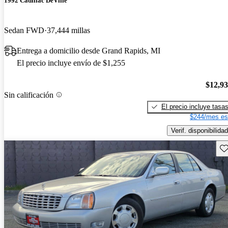
1992 Cadillac DeVille
Sedan FWD
37,444 millas
Entrega a domicilio desde Grand Rapids, MI
El precio incluye envío de $1,255
$12,9
Sin calificación
El precio incluye tasa
$244/mes es
Verif. disponibilidad
Gu