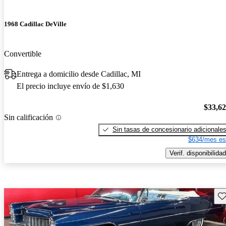
1968 Cadillac DeVille
Convertible
Entrega a domicilio desde Cadillac, MI
El precio incluye envío de $1,630
$33,6
Sin calificación
Sin tasas de concesionario adicionale
$634/mes es
Verif. disponibilidad
Gu