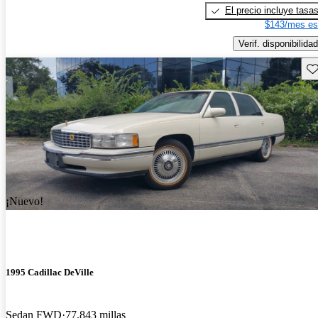
El precio incluye tasa
$143/mes es
Verif. disponibilidad
Gu
¡Nuevo!
1995 Cadillac DeVille
Sedan FWD
77,843 millas