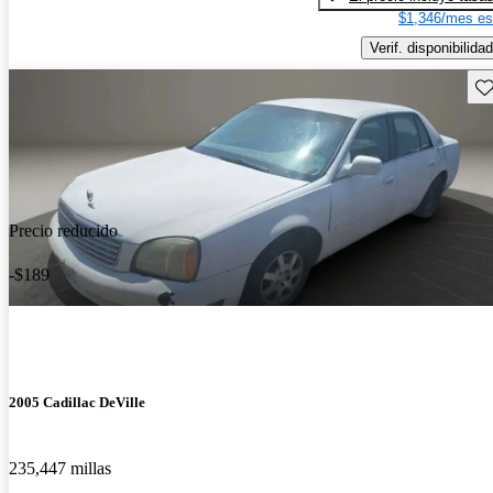
$1,346/mes es
Verif. disponibilidad
Gu
Precio reducido
-$189
2005 Cadillac DeVille
235,447 millas