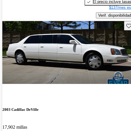
El precio incluye tasa
$137/mes es
Verif. disponibilidad
Gu
2003 Cadillac DeVille
17,902 millas