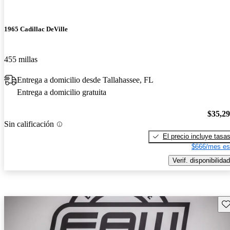
1965 Cadillac DeVille
455 millas
Entrega a domicilio desde Tallahassee, FL
Entrega a domicilio gratuita
$35,2
Sin calificación
El precio incluye tasa
$666/mes es
Verif. disponibilidad
Gu