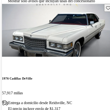
Mostrar solo avisos que incluyan tasas del concesionario
Gu
1976 Cadillac DeVille
57,917 millas
Entrega a domicilio desde Reidsville, NC
El precio incluye envío de $1,317