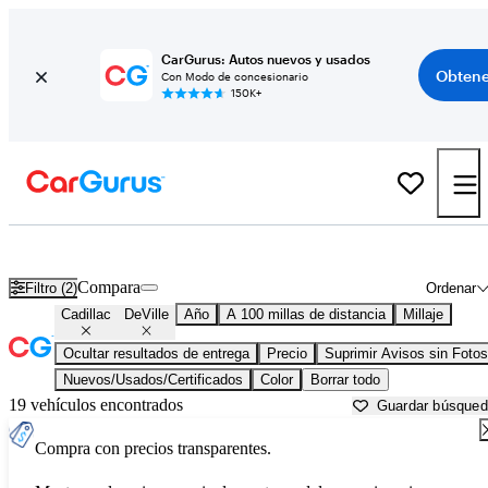
CarGurus: Autos nuevos y usados
Obtene
Con Modo de concesionario
150K+
Cadillac DeVille usados en venta cerca de
Beaumont, TX
Compara
Filtro (2)
Ordenar
Cadillac
DeVille
Año
A 100 millas de distancia
Millaje
Ocultar resultados de entrega
Precio
Suprimir Avisos sin Fotos
Nuevos/Usados/Certificados
Color
Borrar todo
19 vehículos encontrados
Guardar búsque
Compra con precios transparentes.