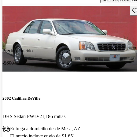
Gu
Precio reducido
-$600
2002 Cadillac DeVille
DHS Sedan FWD
21,186 millas
Entrega a domicilio desde Mesa, AZ
El precio incluye envío de $1,651