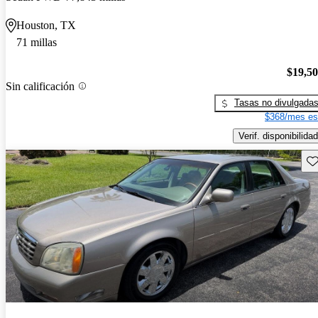
Houston, TX
71 millas
$19,5
Sin calificación
Tasas no divulgada
$368/mes es
Verif. disponibilidad
Gu