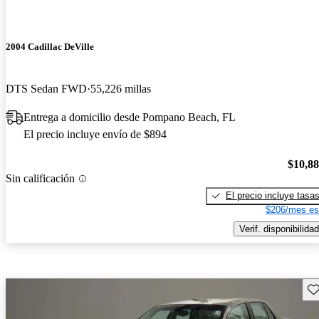
2004 Cadillac DeVille
DTS Sedan FWD
55,226 millas
Entrega a domicilio desde Pompano Beach, FL
El precio incluye envío de $894
$10,8
Sin calificación
El precio incluye tasa
$206/mes es
Verif. disponibilidad
Gu