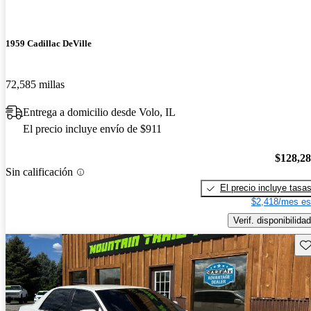
1959 Cadillac DeVille
72,585 millas
Entrega a domicilio desde Volo, IL
El precio incluye envío de $911
$128,2
Sin calificación
El precio incluye tasa
$2,418/mes es
Verif. disponibilidad
Gu