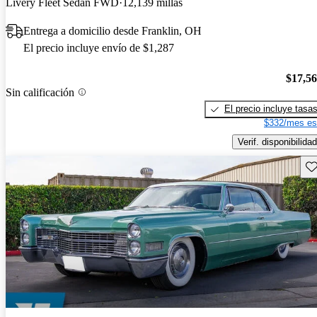
Livery Fleet Sedan FWD
12,139 millas
Entrega a domicilio desde Franklin, OH
El precio incluye envío de $1,287
$17,5
Sin calificación
El precio incluye tasa
$332/mes es
Verif. disponibilidad
Gu