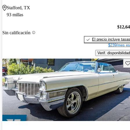
Stafford, TX
93 millas
$12,6
Sin calificación
El precio incluye tasa
$239/mes es
Verif. disponibilidad
Gu