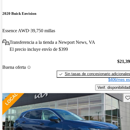
2020 Buick Envision
Essence AWD
39,750 millas
Transferencia a la tienda a Newport News, VA
El precio incluye envío de $399
$21,3
Buena oferta
Sin tasas de concesionario adicionale
$406/mes es
Verif. disponibilidad
Gu