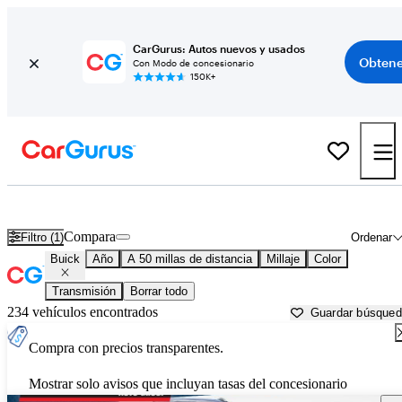
CarGurus: Autos nuevos y usados
Obtene
Con Modo de concesionario
150K+
Autos Buick usados en venta cerca de
Williamsburg, VA
Compara
Filtro (1)
Ordenar
Buick
Año
A 50 millas de distancia
Millaje
Color
Transmisión
Borrar todo
234 vehículos encontrados
Guardar búsque
Compra con precios transparentes.
Mostrar solo avisos que incluyan tasas del concesionario