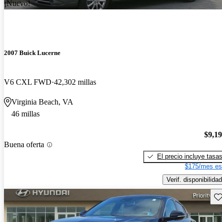
¡Nuevo!
2007 Buick Lucerne
V6 CXL FWD
42,302 millas
Virginia Beach, VA
46 millas
$9,1
Buena oferta
El precio incluye tasa
$175/mes es
Verif. disponibilidad
Gu