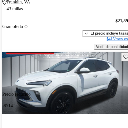
Franklin, VA
43 millas
$21,8
Gran oferta
El precio incluye tasa
$415/mes es
Verif. disponibilidad
Gu
Precio reducido
-$514