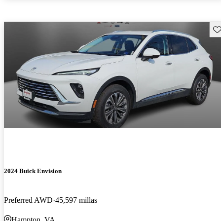
Gu
2024 Buick Envision
Preferred AWD
45,597 millas
Hampton, VA