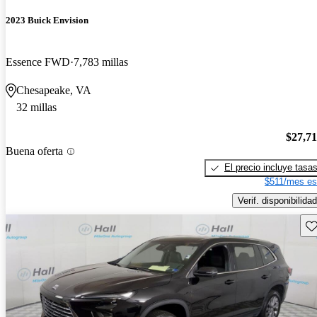
2023 Buick Envision
Essence FWD
7,783 millas
Chesapeake, VA
32 millas
$27,7
Buena oferta
El precio incluye tasa
$511/mes es
Verif. disponibilidad
Gu