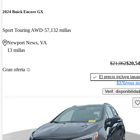
2024 Buick Encore GX
Sport Touring AWD
57,132 millas
Newport News, VA
13 millas
$21,062
$20,5
Gran oferta
El precio incluye tasa
$376/mes es
Verif. disponibilidad
Gu