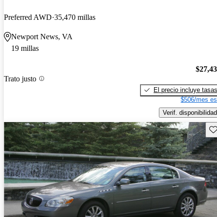
Preferred AWD
35,470 millas
Newport News, VA
19 millas
$27,4
Trato justo
El precio incluye tasa
$506/mes es
Verif. disponibilidad
Gu