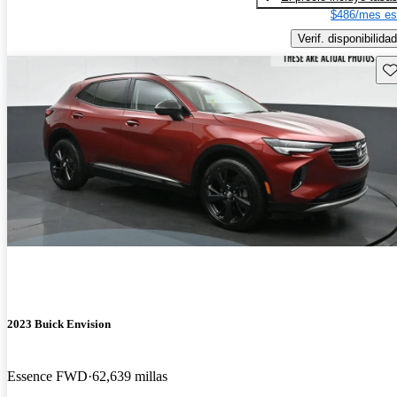
$486/mes es
Verif. disponibilidad
Gu
2023 Buick Envision
Essence FWD
62,639 millas