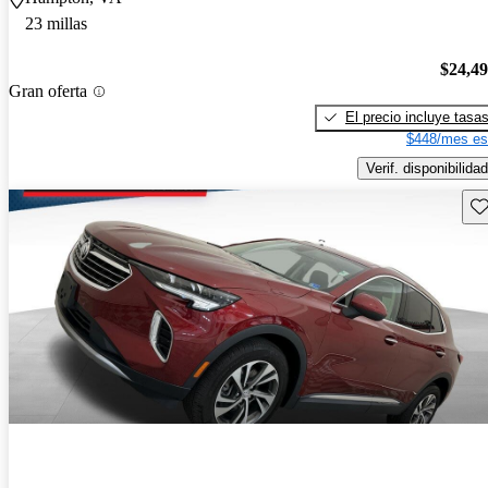
23 millas
$24,4
Gran oferta
El precio incluye tasa
$448/mes es
Verif. disponibilidad
Gu