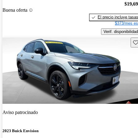
$19,6
Buena oferta
El precio incluye tasa
$373/mes es
Verif. disponibilidad
Gu
Aviso patrocinado
2023 Buick Envision