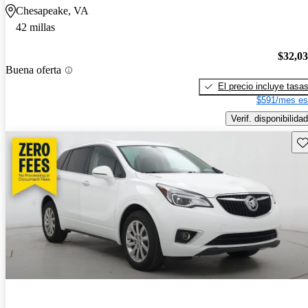
Chesapeake, VA
42 millas
$32,0
Buena oferta
El precio incluye tasa
$591/mes es
Verif. disponibilidad
Gu