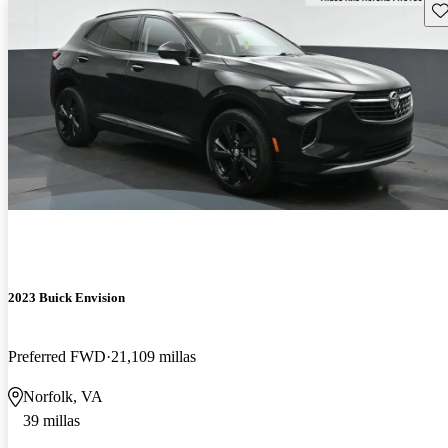
Gu
2023 Buick Envision
Preferred FWD
21,109 millas
Norfolk, VA
39 millas