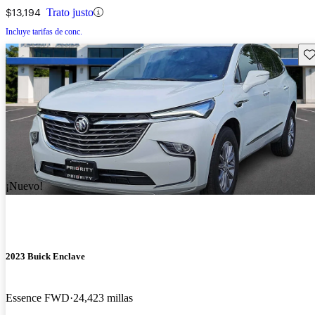
$13,194
Trato justo
Incluye tarifas de conc.
Gu
¡Nuevo!
2023 Buick Enclave
Essence FWD
24,423 millas