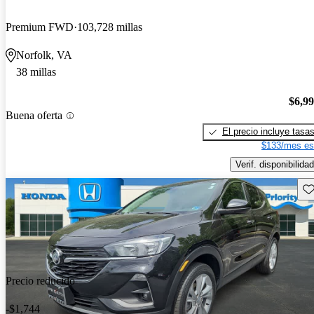
Premium FWD
103,728 millas
Norfolk, VA
38 millas
$6,9
Buena oferta
El precio incluye tasa
$133/mes es
Verif. disponibilidad
Gu
Precio reducido
-$1,744