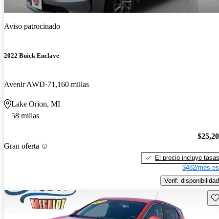
Aviso patrocinado
2022 Buick Enclave
Avenir AWD
71,160 millas
Lake Orion, MI
58 millas
$25,2
Gran oferta
El precio incluye tasa
$482/mes es
Verif. disponibilidad
Gu