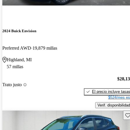
2024 Buick Envision
Preferred AWD
19,879 millas
Highland, MI
57 millas
$28,1
Trato justo
El precio incluye tasa
$524/mes es
Verif. disponibilidad
Gu