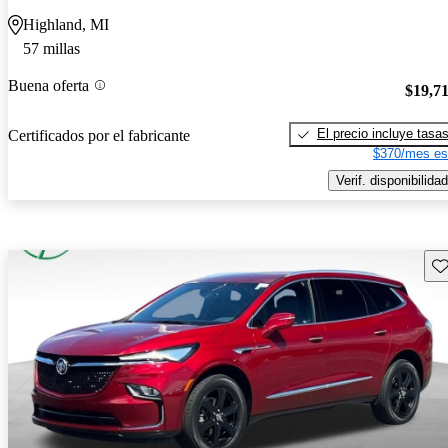
Highland, MI
57 millas
Buena oferta
$19,7
El precio incluye tasa
Certificados por el fabricante
$370/mes es
Verif. disponibilidad
Gu