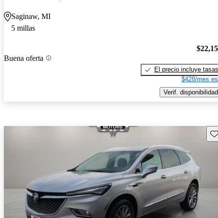
Saginaw, MI
5 millas
$22,1
Buena oferta
El precio incluye tasa
$428/mes es
Verif. disponibilidad
Gu