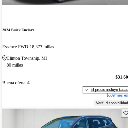
2024 Buick Enclave
Essence FWD
18,373 millas
Clinton Township, MI
80 millas
$31,6
Buena oferta
El precio incluye tasa
$589/mes es
Verif. disponibilidad
Gu