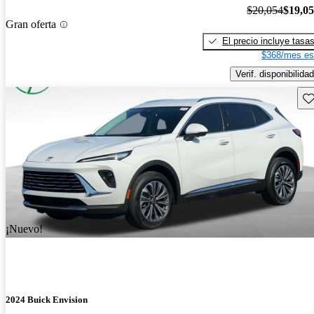
$20,054
$19,0
Gran oferta
El precio incluye tasa
$368/mes es
Verif. disponibilidad
Gu
¡Nuevo!
2024 Buick Envision