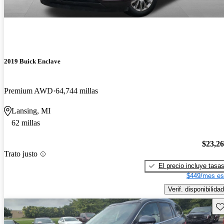
2019 Buick Enclave
Premium AWD
64,744 millas
Lansing, MI
62 millas
$23,2
Trato justo
El precio incluye tasa
$449/mes es
Verif. disponibilidad
Gu