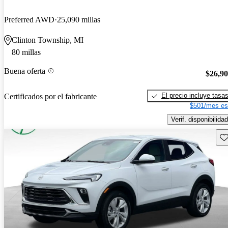
Preferred AWD
25,090 millas
Clinton Township, MI
80 millas
Buena oferta
$26,9
El precio incluye tasa
Certificados por el fabricante
$501/mes es
Verif. disponibilidad
Gu