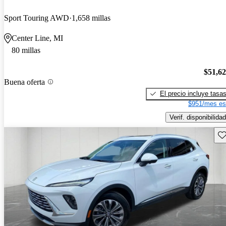
Sport Touring AWD
1,658 millas
Center Line, MI
80 millas
$51,6
Buena oferta
El precio incluye tasa
$951/mes es
Verif. disponibilidad
Gu