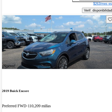
$263/mes es
Verif. disponibilidad
Gu
¡Nuevo!
2019 Buick Encore
Preferred FWD
110,209 millas