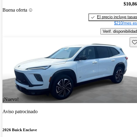
$10,8
Buena oferta
El precio incluye tasa
$210/mes es
Verif. disponibilidad
Gu
¡Nuevo!
Aviso patrocinado
2026 Buick Enclave