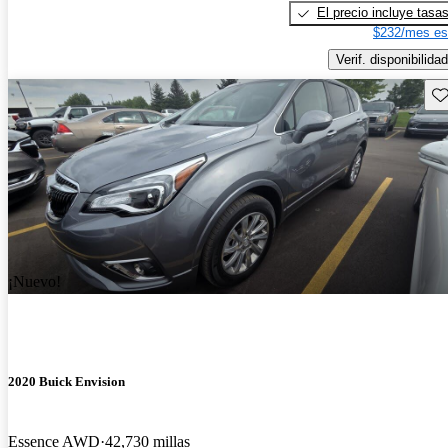
El precio incluye tasa
$232/mes es
Verif. disponibilidad
Gu
¡Nuevo!
2020 Buick Envision
Essence AWD
42,730 millas