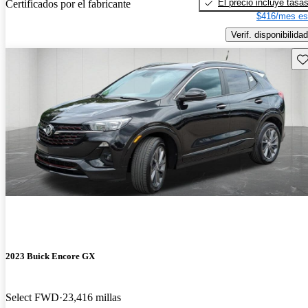
El precio incluye tasa
Certificados por el fabricante
$416/mes es
Verif. disponibilidad
Gu
2023 Buick Encore GX
Select FWD
23,416 millas