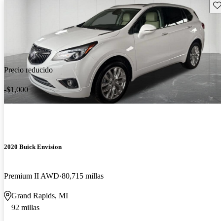
Gu
Precio reducido
-$1,000
2020 Buick Envision
Premium II AWD
80,715 millas
Grand Rapids, MI
92 millas