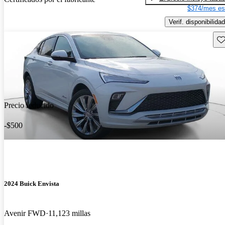
$374/mes es
Verif. disponibilidad
Gu
Precio reducido
-$500
2024 Buick Envista
Avenir FWD
11,123 millas