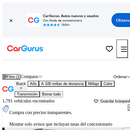
CarGurus: Autos nuevos y usados
Obtene
Con Modo de concesionario
150K+
Autos Buick usados en venta cerca de
Saginaw, MI
Compara
Filtro (1)
Ordenar
Buick
Año
A 100 millas de distancia
Millaje
Color
Transmisión
Borrar todo
1,791 vehículos encontrados
Guardar búsque
Compra con precios transparentes.
Mostrar solo avisos que incluyan tasas del concesionario