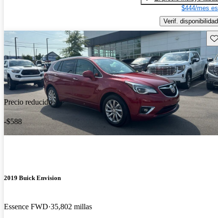
$444/mes es
Verif. disponibilidad
Gu
Precio reducido
-$588
2019 Buick Envision
Essence FWD
35,802 millas