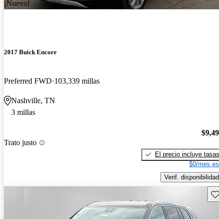
¡Nuevo!
2017 Buick Encore
Preferred FWD
103,339 millas
Nashville, TN
3 millas
$9,4
Trato justo
El precio incluye tasa
$0/mes es
Verif. disponibilidad
Gu