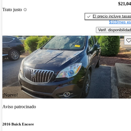
$21,0
Trato justo
El precio incluye tasa
$103/mes es
Verif. disponibilidad
Gu
¡Nuevo!
Aviso patrocinado
2016 Buick Encore