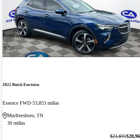
Precio reducido
-$726
2022 Buick Envision
Essence FWD
53,853 millas
Murfreesboro, TN
30 millas
$21,691
$20,9