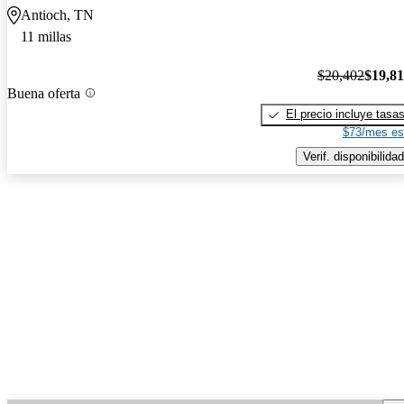
Antioch, TN
11 millas
$20,402
$19,8
Buena oferta
El precio incluye tasa
$73/mes es
Verif. disponibilidad