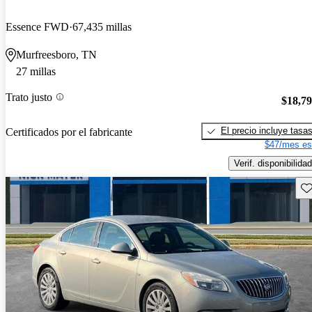
Essence FWD
67,435 millas
Murfreesboro, TN
27 millas
Trato justo
$18,7
El precio incluye tasa
Certificados por el fabricante
$47/mes es
Verif. disponibilidad
Gu