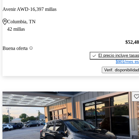
Avenir AWD
16,397 millas
Columbia, TN
42 millas
$52,4
Buena oferta
El precio incluye tasa
$901/mes es
Verif. disponibilidad
Gu