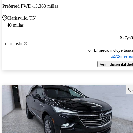
Preferred FWD
13,363 millas
Clarksville, TN
40 millas
$27,6
Trato justo
El precio incluye tasa
$272/mes es
Verif. disponibilidad
Gu