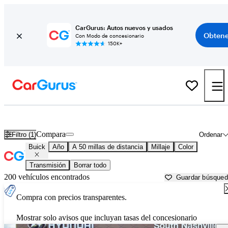
CarGurus: Autos nuevos y usados
Obtene
Con Modo de concesionario
150K+
Autos Buick usados en venta cerca de
Nashville, TN
Compara
Filtro (1)
Ordenar
Buick
Año
A 50 millas de distancia
Millaje
Color
Transmisión
Borrar todo
200 vehículos encontrados
Guardar búsque
Compra con precios transparentes.
Mostrar solo avisos que incluyan tasas del concesionario