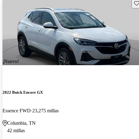
Gu
¡Nuevo!
2022 Buick Encore GX
Essence FWD
23,275 millas
Columbia, TN
42 millas