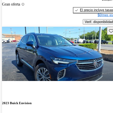
Gran oferta
El precio incluye tasa
$0/mes es
Verif. disponibilidad
Gu
2023 Buick Envision