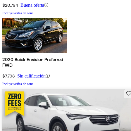
$20,794
Buena oferta
Incluye tarifas de conc.
2020 Buick Envision Preferred
FWD
$7,798
Sin calificación
Incluye tarifas de conc.
Gu