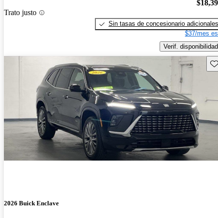
$18,3
Trato justo
Sin tasas de concesionario adicionale
$37/mes es
Verif. disponibilidad
Gu
2026 Buick Enclave