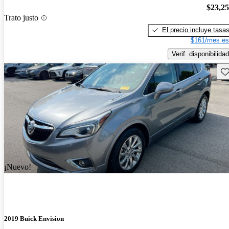
$23,2
Trato justo
El precio incluye tasa
$161/mes es
Verif. disponibilidad
Gu
¡Nuevo!
2019 Buick Envision