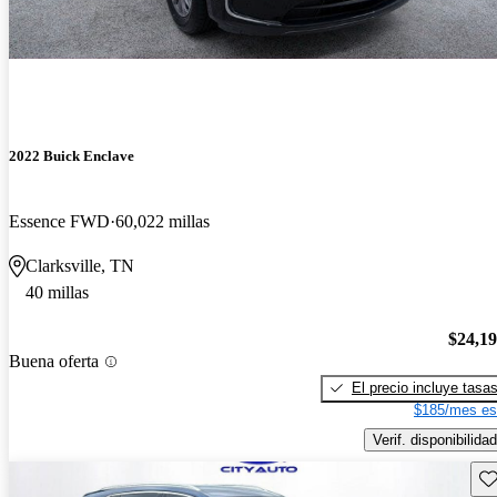
2022 Buick Enclave
Essence FWD
60,022 millas
Clarksville, TN
40 millas
$24,1
Buena oferta
El precio incluye tasa
$185/mes es
Verif. disponibilidad
Gu