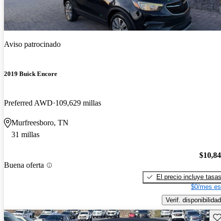
Aviso patrocinado
2019 Buick Encore
Preferred AWD
109,629 millas
Murfreesboro, TN
31 millas
$10,8
Buena oferta
El precio incluye tasa
$0/mes es
Verif. disponibilidad
Gu