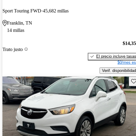
Sport Touring FWD
45,682 millas
Franklin, TN
14 millas
$14,3
Trato justo
El precio incluye tasa
$0/mes es
Verif. disponibilidad
Gu