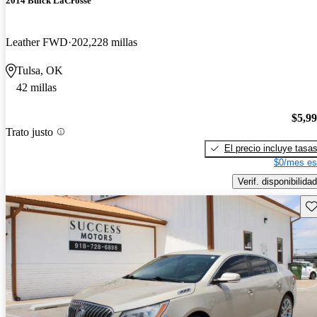
2014 Buick LaCrosse
Leather FWD
202,228 millas
Tulsa, OK
42 millas
$5,9
Trato justo
El precio incluye tasa
$0/mes es
Verif. disponibilidad
Gu