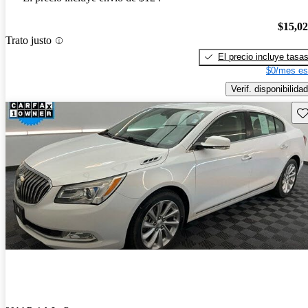
$15,0
Trato justo
El precio incluye tasa
$0/mes es
Verif. disponibilidad
Gu