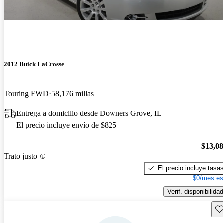
2012 Buick LaCrosse
Touring FWD
58,176 millas
Entrega a domicilio desde Downers Grove, IL
El precio incluye envío de $825
$13,0
Trato justo
El precio incluye tasa
$0/mes es
Verif. disponibilidad
Gu