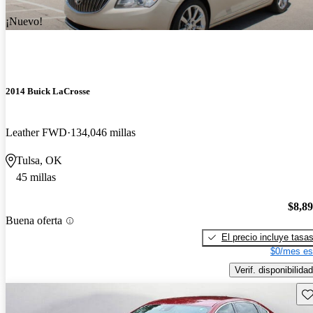
¡Nuevo!
2014 Buick LaCrosse
Leather FWD
134,046 millas
Tulsa, OK
45 millas
$8,8
Buena oferta
El precio incluye tasa
$0/mes es
Verif. disponibilidad
Gu