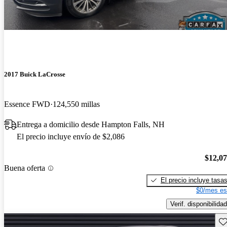
2017 Buick LaCrosse
Essence FWD
124,550 millas
Entrega a domicilio desde Hampton Falls, NH
El precio incluye envío de $2,086
$12,0
Buena oferta
El precio incluye tasa
$0/mes es
Verif. disponibilidad
Gu