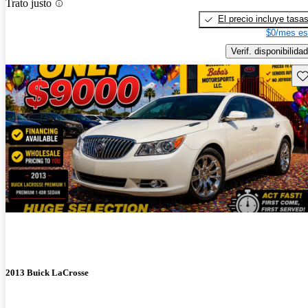
Trato justo
El precio incluye tasa
$0/mes es
Verif. disponibilidad
Gu
2013 Buick LaCrosse