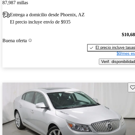
87,987 millas
Entrega a domicilio desde Phoenix, AZ
El precio incluye envío de $935
$10,6
Buena oferta
El precio incluye tasa
$0/mes es
Verif. disponibilidad
Gu