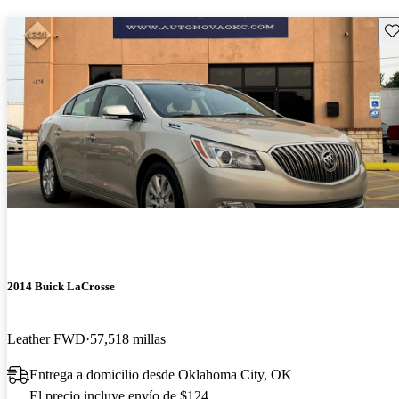
Gu
2014 Buick LaCrosse
Leather FWD
57,518 millas
Entrega a domicilio desde Oklahoma City, OK
El precio incluye envío de $124