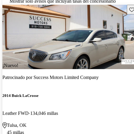
Mostrar solo avisos que incluyan tasas del concesionario
Gu
¡Nuevo!
Patrocinado por
Success Motors Limited Company
2014 Buick LaCrosse
Leather FWD
134,046 millas
Tulsa, OK
45 millas