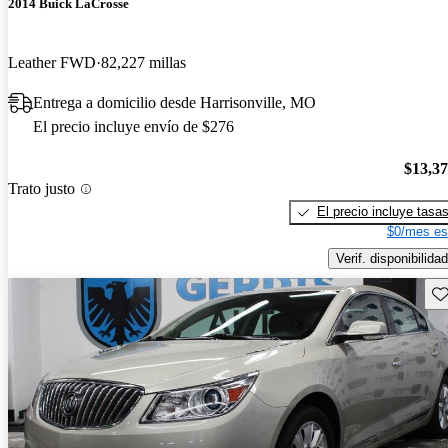
2014 Buick LaCrosse
Leather FWD
82,227 millas
Entrega a domicilio desde Harrisonville, MO
El precio incluye envío de $276
$13,3
Trato justo
El precio incluye tasa
$0/mes es
Verif. disponibilidad
Gu