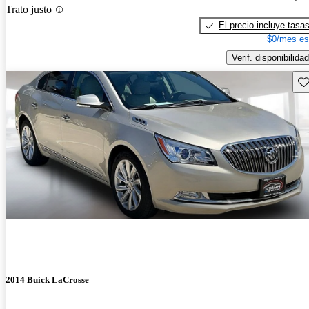
Trato justo
El precio incluye tasa
$0/mes es
Verif. disponibilidad
Gu
2014 Buick LaCrosse