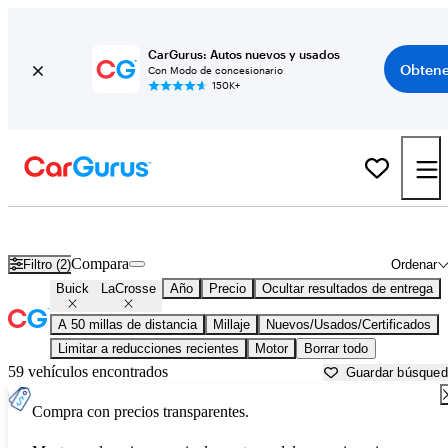
CarGurus: Autos nuevos y usados
Obtene
Con Modo de concesionario
150K+
Buick LaCrosse usados en venta cerca de
Bartlesville, OK
Compara
Filtro (2)
Ordenar
Buick
LaCrosse
Año
Precio
Ocultar resultados de entrega
A 50 millas de distancia
Millaje
Nuevos/Usados/Certificados
Limitar a reducciones recientes
Motor
Borrar todo
59 vehículos encontrados
Guardar búsque
Compra con precios transparentes.