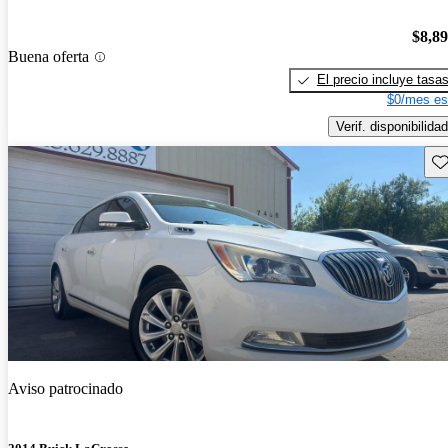
$8,8
Buena oferta
El precio incluye tasa
$0/mes es
Verif. disponibilidad
Gu
Aviso patrocinado