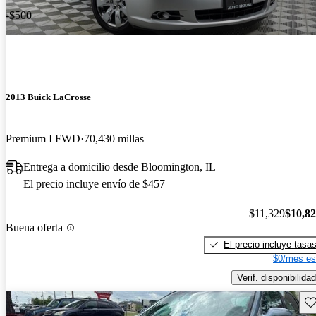
-$500
2013 Buick LaCrosse
Premium I FWD
70,430 millas
Entrega a domicilio desde Bloomington, IL
El precio incluye envío de $457
$11,329
$10,8
Buena oferta
El precio incluye tasa
$0/mes es
Verif. disponibilidad
Gu