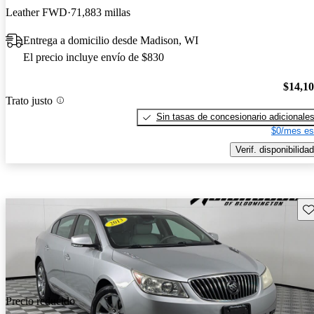
Leather FWD
71,883 millas
Entrega a domicilio desde Madison, WI
El precio incluye envío de $830
$14,1
Trato justo
Sin tasas de concesionario adicionale
$0/mes es
Verif. disponibilidad
Gu
Precio reducido