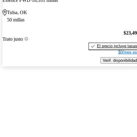
Essence FWD
18,101 millas
Tulsa, OK
50 millas
$23,4
Trato justo
El precio incluye tasa
$0/mes es
Verif. disponibilidad