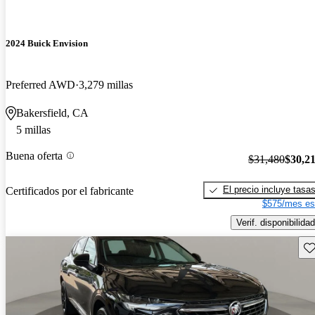
2024 Buick Envision
Preferred AWD
3,279 millas
Bakersfield, CA
5 millas
Buena oferta
$31,480
$30,2
El precio incluye tasa
Certificados por el fabricante
$575/mes es
Verif. disponibilidad
Gu