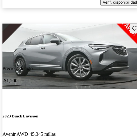
Verif. disponibilidad
Gu
Precio reducido
-$1,200
2023 Buick Envision
Avenir AWD
45,345 millas