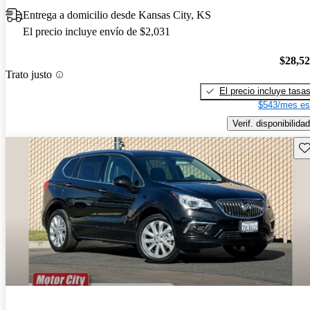
Entrega a domicilio desde Kansas City, KS
El precio incluye envío de $2,031
$28,5
Trato justo
El precio incluye tasa
$543/mes es
Verif. disponibilidad
Gu