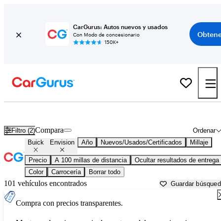
CarGurus: Autos nuevos y usados
Obtene
Con Modo de concesionario
150K+
Buick Envision usados en venta cerca de
Bakersfield, CA
Compara
Filtro (2)
Ordenar
Buick
Envision
Año
Nuevos/Usados/Certificados
Millaje
Precio
A 100 millas de distancia
Ocultar resultados de entrega
Color
Carrocería
Borrar todo
101 vehículos encontrados
Guardar búsque
Compra con precios transparentes.