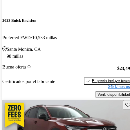
2023 Buick Envision
Preferred FWD
10,533 millas
Santa Monica, CA
98 millas
Buena oferta
$23,4
El precio incluye tasa
Certificados por el fabricante
$451/mes es
Verif. disponibilidad
Gu