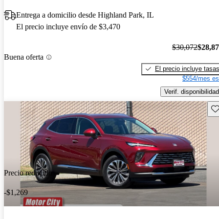
Entrega a domicilio desde Highland Park, IL
El precio incluye envío de $3,470
$30,072
$28,8
Buena oferta
El precio incluye tasa
$554/mes es
Verif. disponibilidad
Gu
Precio reducido
-$1,269