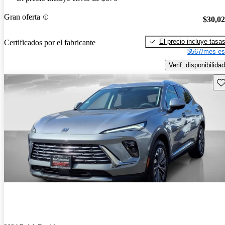
Gran oferta
$30,0
El precio incluye tasa
Certificados por el fabricante
$567/mes es
Verif. disponibilidad
Gu