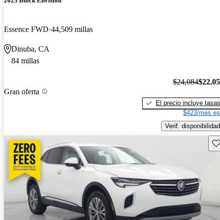
2023 Buick Envision
Essence FWD
44,509 millas
Dinuba, CA
84 millas
$24,084
$22,0
Gran oferta
El precio incluye tasa
$423/mes es
Verif. disponibilidad
Gu