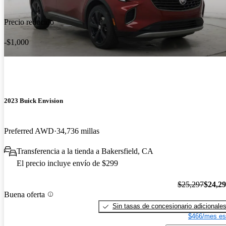
Precio reducido
-$1,000
2023 Buick Envision
Preferred AWD
34,736 millas
Transferencia a la tienda a Bakersfield, CA
El precio incluye envío de $299
$25,297
$24,2
Buena oferta
Sin tasas de concesionario adicionale
$466/mes es