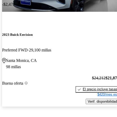
-$2,478
2023 Buick Envision
Preferred FWD
29,100 millas
Santa Monica, CA
98 millas
$24,212
$21,8
Buena oferta
El precio incluye tasa
$420/mes es
Verif. disponibilidad