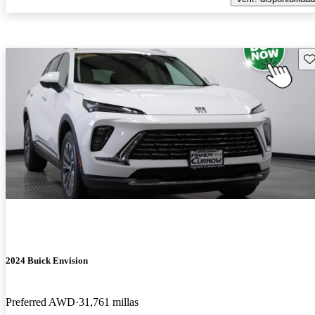
Gu
2024 Buick Envision
Preferred AWD
31,761 millas