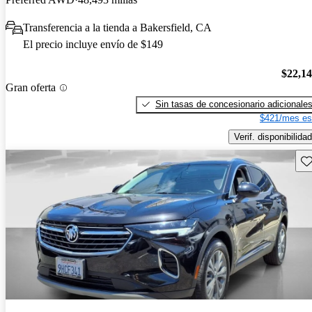
Transferencia a la tienda a Bakersfield, CA
El precio incluye envío de $149
$22,1
Gran oferta
Sin tasas de concesionario adicionale
$421/mes es
Verif. disponibilidad
Gu