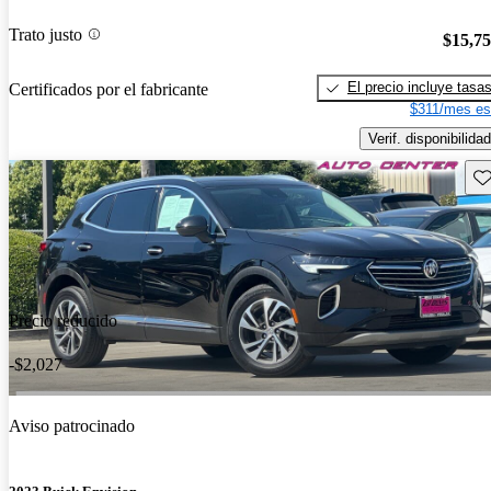
Trato justo
$15,7
El precio incluye tasa
Certificados por el fabricante
$311/mes es
Verif. disponibilidad
Gu
Precio reducido
-$2,027
Aviso patrocinado