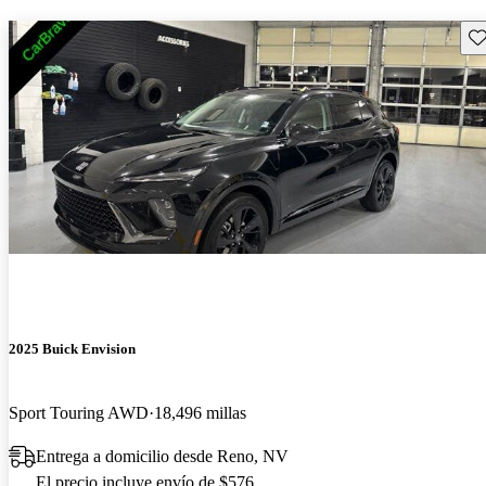
Gu
2025 Buick Envision
Sport Touring AWD
18,496 millas
Entrega a domicilio desde Reno, NV
El precio incluye envío de $576