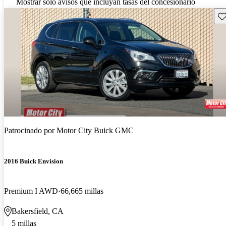
Mostrar solo avisos que incluyan tasas del concesionario
Gu
Patrocinado por
Motor City Buick GMC
2016 Buick Envision
Premium I AWD
66,665 millas
Bakersfield, CA
5 millas