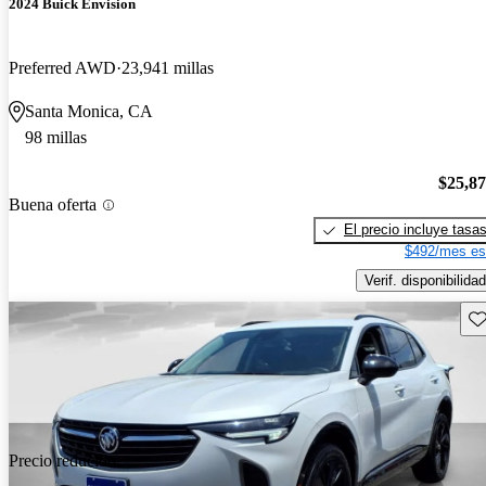
2024 Buick Envision
Preferred AWD
23,941 millas
Santa Monica, CA
98 millas
$25,8
Buena oferta
El precio incluye tasa
$492/mes es
Verif. disponibilidad
Gu
Precio reducido