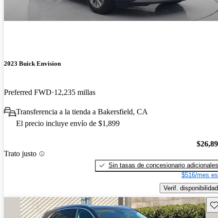
2023 Buick Envision
Preferred FWD
12,235 millas
Transferencia a la tienda a Bakersfield, CA
El precio incluye envío de $1,899
$26,8
Trato justo
Sin tasas de concesionario adicionale
$516/mes es
Verif. disponibilidad
Gu