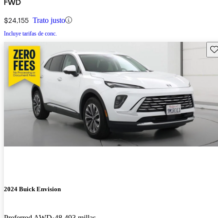
FWD
$24,155
Trato justo
Incluye tarifas de conc.
Gu
2024 Buick Envision
Preferred AWD
48,493 millas