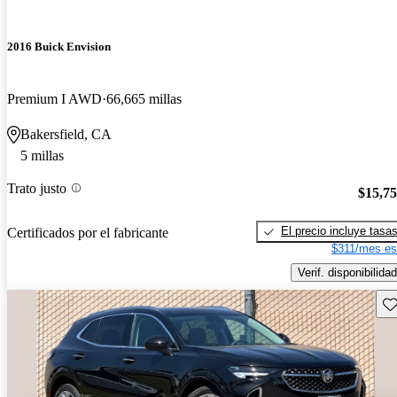
2016 Buick Envision
Premium I AWD
66,665 millas
Bakersfield, CA
5 millas
Trato justo
$15,7
El precio incluye tasa
Certificados por el fabricante
$311/mes es
Verif. disponibilidad
Gu