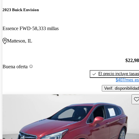
2023 Buick Envision
Essence FWD
58,333 millas
Matteson, IL
$22,9
Buena oferta
El precio incluye tasa
$407/mes es
Verif. disponibilidad
Gu