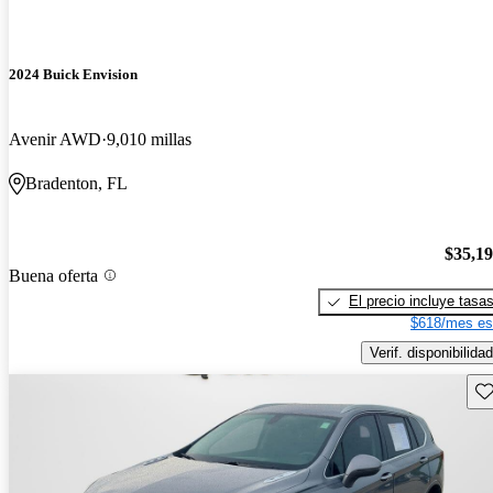
2024 Buick Envision
Avenir AWD
9,010 millas
Bradenton, FL
$35,1
Buena oferta
El precio incluye tasa
$618/mes es
Verif. disponibilidad
Gu