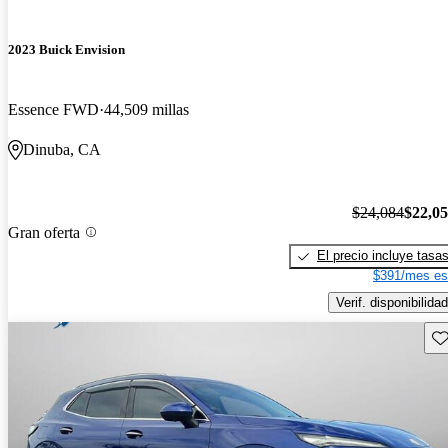
2023 Buick Envision
Essence FWD
44,509 millas
Dinuba, CA
$24,084
$22,0
Gran oferta
El precio incluye tasa
$391/mes es
Verif. disponibilidad
Gu