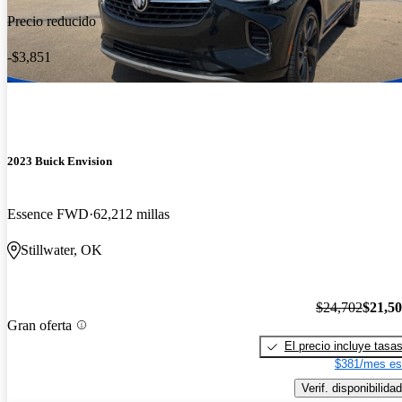
Precio reducido
-$3,851
2023 Buick Envision
Essence FWD
62,212 millas
Stillwater, OK
$24,702
$21,5
Gran oferta
El precio incluye tasa
$381/mes es
Verif. disponibilidad