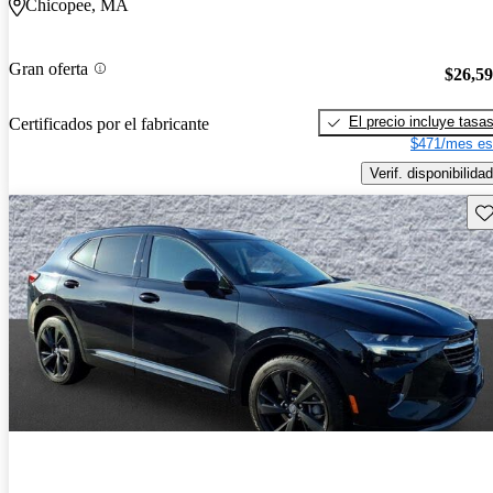
Chicopee, MA
Gran oferta
$26,5
El precio incluye tasa
Certificados por el fabricante
$471/mes es
Verif. disponibilidad
Gu