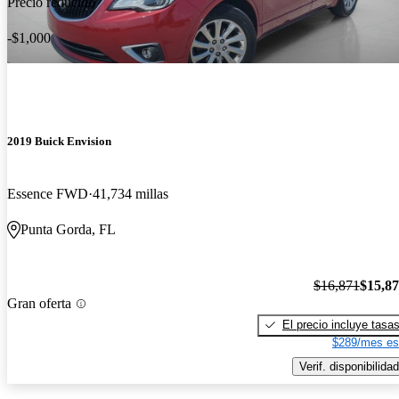
Precio reducido
-$1,000
2019 Buick Envision
Essence FWD
41,734 millas
Punta Gorda, FL
$16,871
$15,8
Gran oferta
El precio incluye tasa
$289/mes es
Verif. disponibilidad