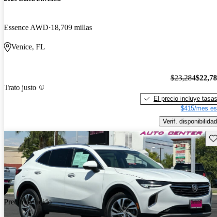
Essence AWD
18,709 millas
Venice, FL
$23,284
$22,7
Trato justo
El precio incluye tasa
$415/mes es
Verif. disponibilidad
Gu
Precio reducido