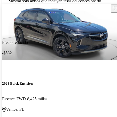
Mostrar solo avisos que incluyan tasas del concesionario
Gu
Precio reducido
-$532
2023 Buick Envision
Essence FWD
8,425 millas
Venice, FL