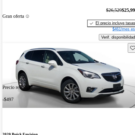
$26,529
$25,9
Gran oferta
El precio incluye tasa
$461/mes es
Verif. disponibilidad
Gu
Precio reducido
-$497
2020 Buick Envision