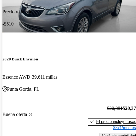
Precio reducido
-$510
2020 Buick Envision
Essence AWD
39,611 millas
Punta Gorda, FL
$20,881
$20,3
Buena oferta
El precio incluye tasa
$371/mes es
Verif. disponibilidad