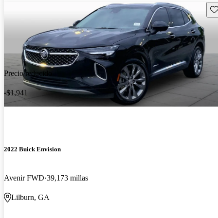
Gu
Precio reducido
-$1,941
2022 Buick Envision
Avenir FWD
39,173 millas
Lilburn, GA