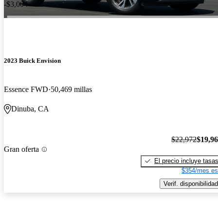
-$3,004
2023 Buick Envision
Essence FWD
50,469 millas
Dinuba, CA
$22,972
$19,9
Gran oferta
El precio incluye tasa
$354/mes es
Verif. disponibilidad