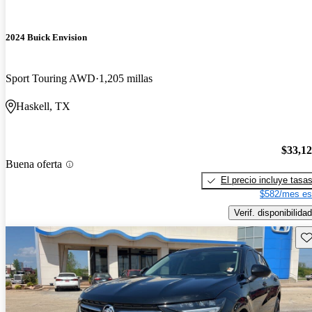
2024 Buick Envision
Sport Touring AWD
1,205 millas
Haskell, TX
$33,1
Buena oferta
El precio incluye tasa
$582/mes es
Verif. disponibilidad
Gu