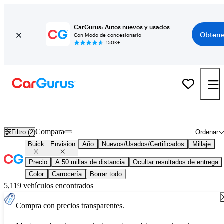
CarGurus: Autos nuevos y usados
Obtene
Con Modo de concesionario
150K+
Buick Envision usados en venta en todo el país
Compara
Filtro (2)
Ordenar
Buick
Envision
Año
Nuevos/Usados/Certificados
Millaje
Precio
A 50 millas de distancia
Ocultar resultados de entrega
Color
Carrocería
Borrar todo
5,119 vehículos encontrados
Compra con precios transparentes.