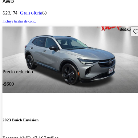
AWD
$23,174
Gran oferta
Incluye tarifas de conc.
Gu
Precio reducido
-$600
2023 Buick Envision