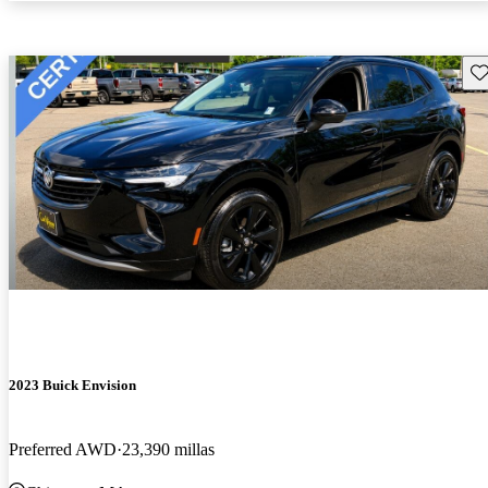
Gu
2023 Buick Envision
Preferred AWD
23,390 millas