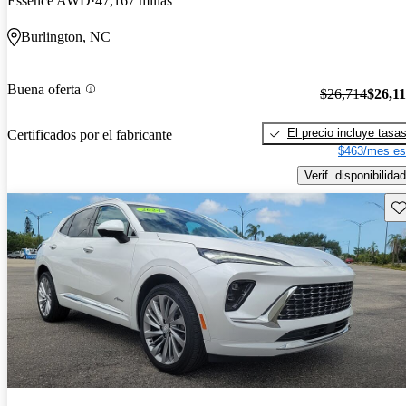
Essence AWD
47,167 millas
Burlington, NC
Buena oferta
$26,714
$26,1
El precio incluye tasa
Certificados por el fabricante
$463/mes es
Verif. disponibilidad
Gu