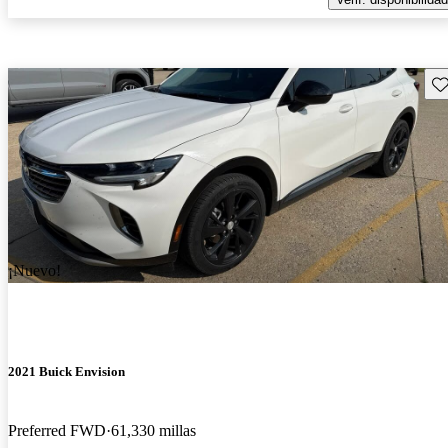
Gu
¡Nuevo!
2021 Buick Envision
Preferred FWD
61,330 millas