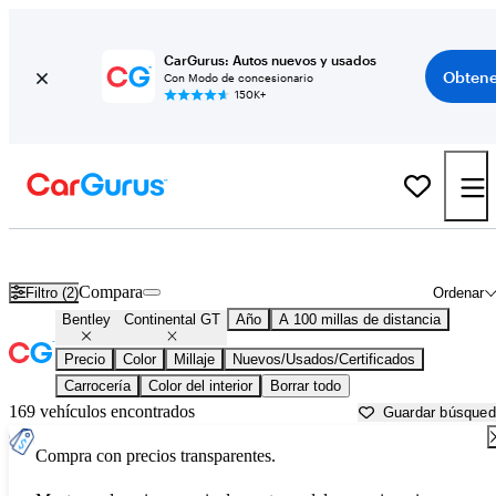
CarGurus: Autos nuevos y usados
Obtene
Con Modo de concesionario
150K+
Bentley Continental GT usados en venta cerca de
Bakersfield, CA
Compara
Filtro (2)
Ordenar
Bentley
Continental GT
Año
A 100 millas de distancia
Precio
Color
Millaje
Nuevos/Usados/Certificados
Carrocería
Color del interior
Borrar todo
169 vehículos encontrados
Guardar búsque
Compra con precios transparentes.