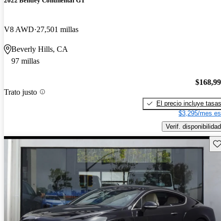
2022 Bentley Continental GT
V8 AWD
27,501 millas
Beverly Hills, CA
97 millas
$168,9
Trato justo
El precio incluye tasa
$3,295/mes es
Verif. disponibilidad
Gu