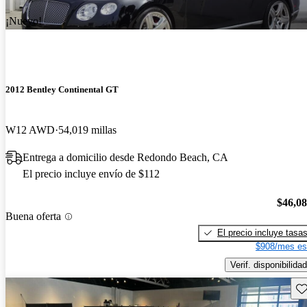
¡Nuevo!
2012 Bentley Continental GT
W12 AWD
54,019 millas
Entrega a domicilio desde Redondo Beach, CA
El precio incluye envío de $112
$46,0
Buena oferta
El precio incluye tasa
$908/mes es
Verif. disponibilidad
Gu