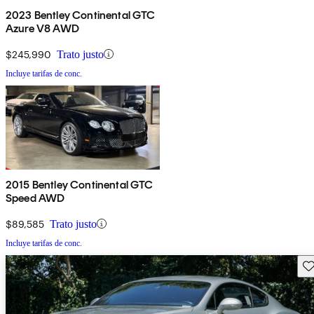
2023 Bentley Continental GTC
Azure V8 AWD
$245,990
Trato justo
Incluye tarifas de conc.
2015 Bentley Continental GTC
Speed AWD
$89,585
Trato justo
Incluye tarifas de conc.
Gu