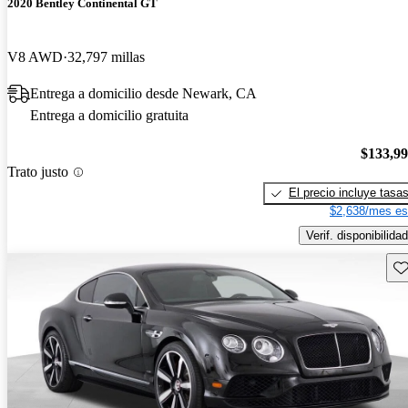
2020 Bentley Continental GT
V8 AWD
32,797 millas
Entrega a domicilio desde Newark, CA
Entrega a domicilio gratuita
$133,9
Trato justo
El precio incluye tasa
$2,638/mes es
Verif. disponibilidad
Gu