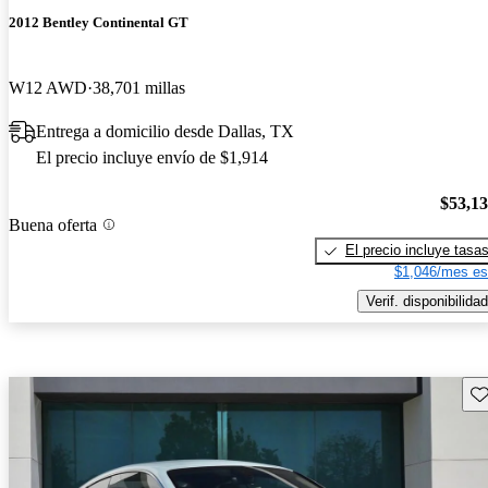
2012 Bentley Continental GT
W12 AWD
38,701 millas
Entrega a domicilio desde Dallas, TX
El precio incluye envío de $1,914
$53,1
Buena oferta
El precio incluye tasa
$1,046/mes es
Verif. disponibilidad
Gu