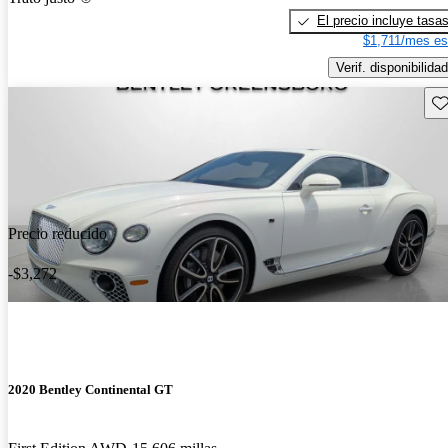
El precio incluye tasa
$1,711/mes es
Verif. disponibilidad
Gu
Precio reducido
-$3,272
2020 Bentley Continental GT