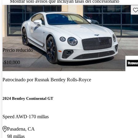
Mostrar solo avisos que incluyan tasas del concesionario
Gu
Precio reducido
-$10,000
Patrocinado por
Rusnak Bentley Rolls-Royce
2024 Bentley Continental GT
Speed AWD
170 millas
Pasadena, CA
98 millas