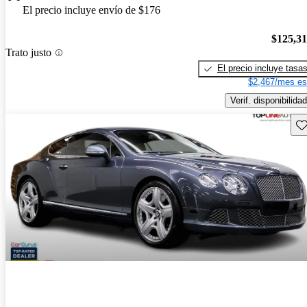
El precio incluye envío de $176
$125,3
Trato justo
El precio incluye tasa
$2,467/mes es
Verif. disponibilidad
Gu