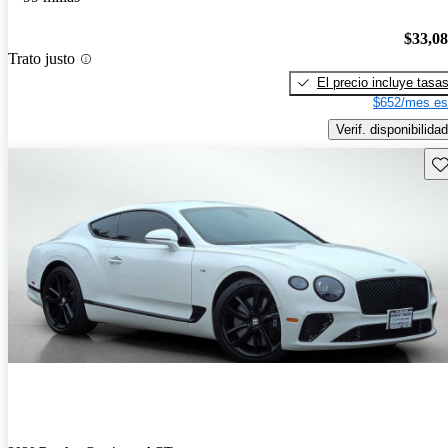
$33,0
Trato justo
El precio incluye tasa
$652/mes es
Verif. disponibilidad
Gu