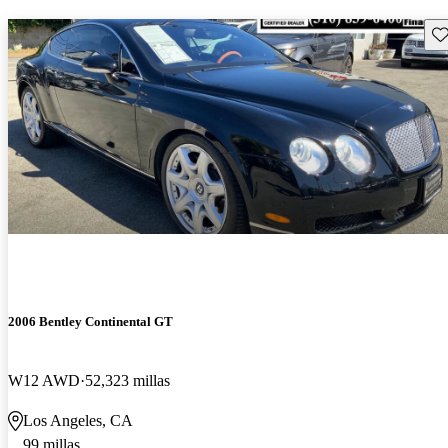
Gu
2006 Bentley Continental GT
W12 AWD
52,323 millas
Los Angeles, CA
99 millas