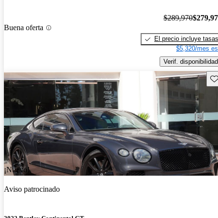
$289,970
$279,9
Buena oferta
El precio incluye tasa
$5,320/mes es
Verif. disponibilidad
Gu
¡Nuevo!
Aviso patrocinado