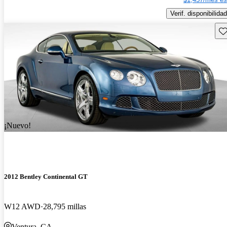
Verif. disponibilidad
Gu
¡Nuevo!
2012 Bentley Continental GT
W12 AWD
28,795 millas
Ventura, CA