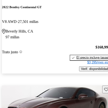
2022 Bentley Continental GT
V8 AWD
27,501 millas
Beverly Hills, CA
97 millas
$168,9
Trato justo
El precio incluye tasa
$3,295/mes es
Verif. disponibilidad
Gu