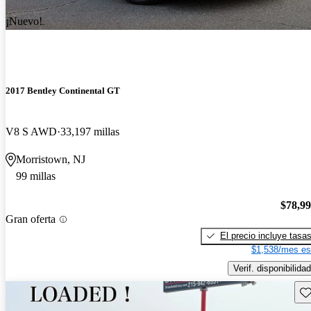
¡Nuevo!
2017 Bentley Continental GT
V8 S AWD
33,197 millas
Morristown, NJ
99 millas
$78,9
Gran oferta
El precio incluye tasa
$1,538/mes es
Verif. disponibilidad
Gu