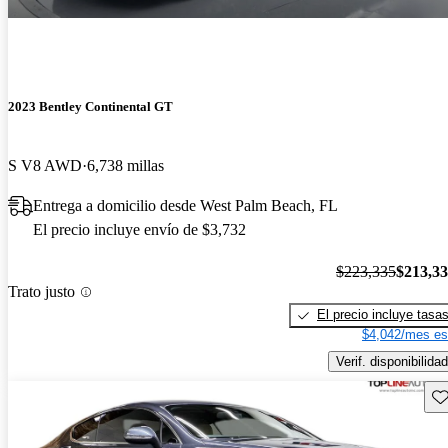
2023 Bentley Continental GT
S V8 AWD
6,738 millas
Entrega a domicilio desde West Palm Beach, FL
El precio incluye envío de $3,732
$223,335
$213,3
Trato justo
El precio incluye tasa
$4,042/mes es
Verif. disponibilidad
Gu