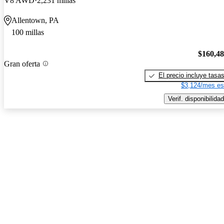
V8 AWD
2,231 millas
Allentown, PA
100 millas
$160,4
Gran oferta
El precio incluye tasa
$3,124/mes es
Verif. disponibilidad