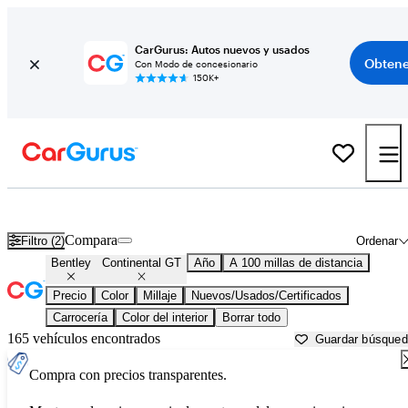
CarGurus: Autos nuevos y usados
Obtene
Con Modo de concesionario
150K+
Bentley Continental GT usados en venta cerca de
Atlantic City, NJ
Compara
Filtro (2)
Ordenar
Bentley
Continental GT
Año
A 100 millas de distancia
Precio
Color
Millaje
Nuevos/Usados/Certificados
Carrocería
Color del interior
Borrar todo
165 vehículos encontrados
Guardar búsque
Compra con precios transparentes.