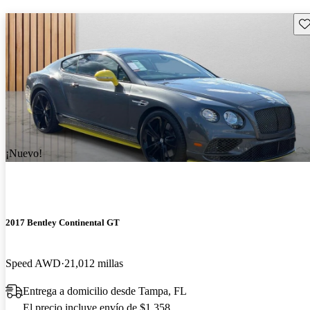
Gu
¡Nuevo!
2017 Bentley Continental GT
Speed AWD
21,012 millas
Entrega a domicilio desde Tampa, FL
El precio incluye envío de $1,358