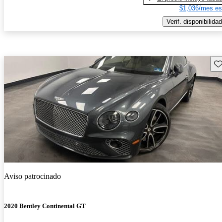
$1,036/mes es
Verif. disponibilidad
Gu
Aviso patrocinado
2020 Bentley Continental GT