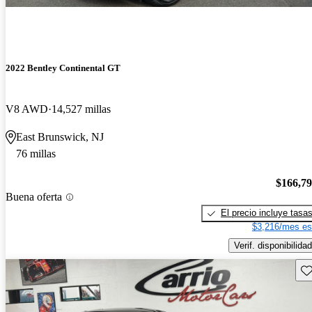
2022 Bentley Continental GT
V8 AWD
14,527 millas
East Brunswick, NJ
76 millas
$166,7
Buena oferta
El precio incluye tasa
$3,216/mes es
Verif. disponibilidad
Gu