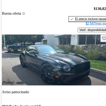
$130,8
Buena oferta
El precio incluye tasa
$2,547/mes es
Verif. disponibilidad
Gu
¡Nuevo!
Aviso patrocinado