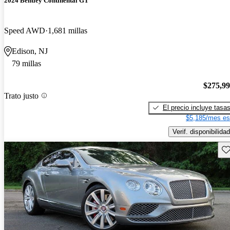
2024 Bentley Continental GT
Speed AWD
1,681 millas
Edison, NJ
79 millas
$275,9
Trato justo
El precio incluye tasa
$5,185/mes es
Verif. disponibilidad
Gu