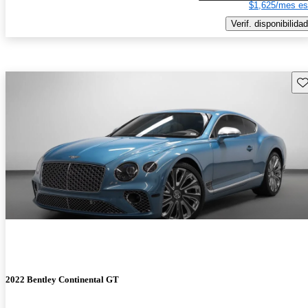
$1,625/mes es
Verif. disponibilidad
Gu
2022 Bentley Continental GT