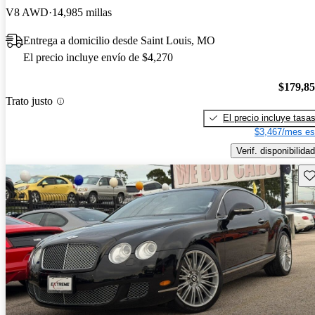
V8 AWD
14,985 millas
Entrega a domicilio desde Saint Louis, MO
El precio incluye envío de $4,270
$179,8
Trato justo
El precio incluye tasa
$3,467/mes es
Verif. disponibilidad
Gu