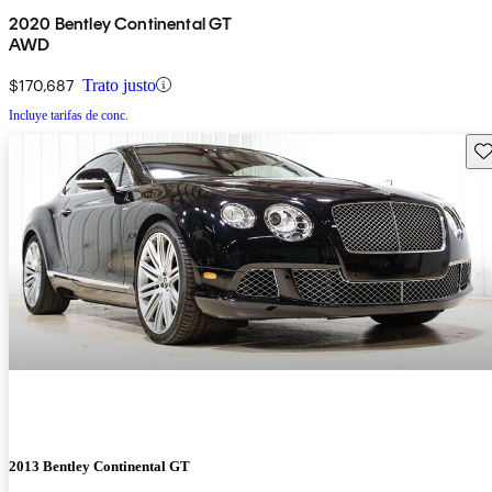
2020 Bentley Continental GT
AWD
$170,687
Trato justo
Incluye tarifas de conc.
Gu
2013 Bentley Continental GT