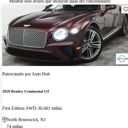
Mostrar solo avisos que incluyan tasas del concesionario
Gu
Patrocinado por
Auto Hub
2020 Bentley Continental GT
First Edition AWD
36,681 millas
North Brunswick, NJ
74 millas