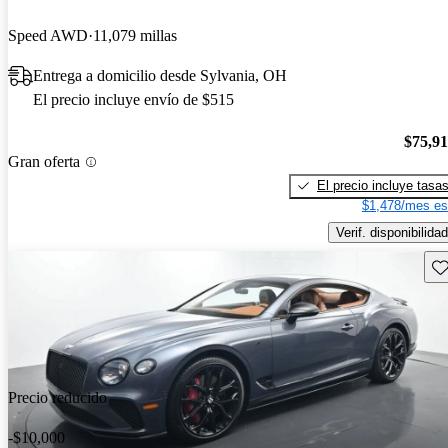
Speed AWD
11,079 millas
Entrega a domicilio desde Sylvania, OH
El precio incluye envío de $515
$75,9
Gran oferta
El precio incluye tasa
$1,478/mes es
Verif. disponibilidad
Gu
Precio reducido
-$10,000