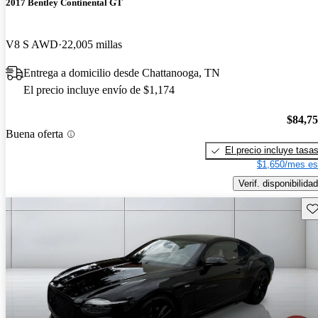
2017 Bentley Continental GT
V8 S AWD
22,005 millas
Entrega a domicilio desde Chattanooga, TN
El precio incluye envío de $1,174
$84,7
Buena oferta
El precio incluye tasa
$1,650/mes es
Verif. disponibilidad
Gu