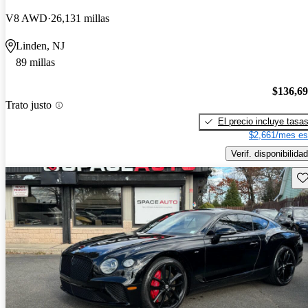
V8 AWD
26,131 millas
Linden, NJ
89 millas
$136,6
Trato justo
El precio incluye tasa
$2,661/mes es
Verif. disponibilidad
Gu